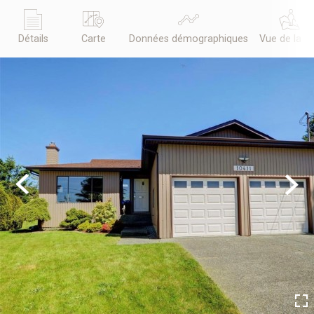
Détails
Carte
Données démographiques
Vue de la r
Previous
Next