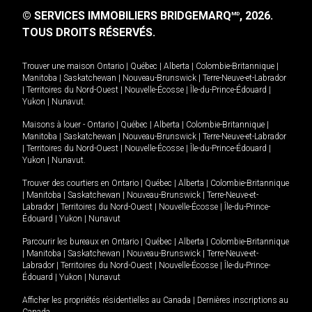
© SERVICES IMMOBILIERS BRIDGEMARQ
, 2026.
MD
TOUS DROITS RÉSERVÉS.
Trouver une maison
Ontario
|
Québec
|
Alberta
|
Colombie-Britannique
|
Manitoba
|
Saskatchewan
|
Nouveau-Brunswick
|
Terre-Neuve-et-Labrador
|
Territoires du Nord-Ouest
|
Nouvelle-Écosse
|
Île-du-Prince-Édouard
|
Yukon
|
Nunavut
.
Maisons à louer -
Ontario
|
Québec
|
Alberta
|
Colombie-Britannique
|
Manitoba
|
Saskatchewan
|
Nouveau-Brunswick
|
Terre-Neuve-et-Labrador
|
Territoires du Nord-Ouest
|
Nouvelle-Écosse
|
Île-du-Prince-Édouard
|
Yukon
|
Nunavut
.
Trouver des courtiers en
Ontario
|
Québec
|
Alberta
|
Colombie-Britannique
|
Manitoba
|
Saskatchewan
|
Nouveau-Brunswick
|
Terre-Neuve-et-
Labrador
|
Territoires du Nord-Ouest
|
Nouvelle-Écosse
|
Île-du-Prince-
Édouard
|
Yukon
|
Nunavut
Parcourir les bureaux en
Ontario
|
Québec
|
Alberta
|
Colombie-Britannique
|
Manitoba
|
Saskatchewan
|
Nouveau-Brunswick
|
Terre-Neuve-et-
Labrador
|
Territoires du Nord-Ouest
|
Nouvelle-Écosse
|
Île-du-Prince-
Édouard
|
Yukon
|
Nunavut
Afficher les propriétés résidentielles au Canada
|
Dernières inscriptions au