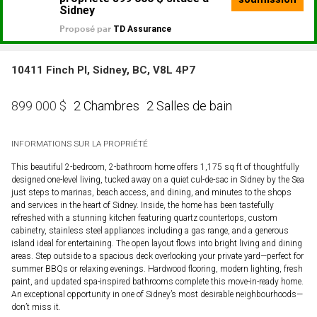
10411 Finch Pl, Sidney, BC, V8L 4P7
2 Chambres
2 Salles de bain
899 000
$
INFORMATIONS SUR LA PROPRIÉTÉ
This beautiful 2-bedroom, 2-bathroom home offers 1,175 sq ft of thoughtfully
designed one-level living, tucked away on a quiet cul-de-sac in Sidney by the Sea
just steps to marinas, beach access, and dining, and minutes to the shops
and services in the heart of Sidney. Inside, the home has been tastefully
refreshed with a stunning kitchen featuring quartz countertops, custom
cabinetry, stainless steel appliances including a gas range, and a generous
island ideal for entertaining. The open layout flows into bright living and dining
areas. Step outside to a spacious deck overlooking your private yard—perfect for
summer BBQs or relaxing evenings. Hardwood flooring, modern lighting, fresh
paint, and updated spa-inspired bathrooms complete this move-in-ready home.
An exceptional opportunity in one of Sidney’s most desirable neighbourhoods—
don’t miss it.