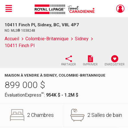
Menu
10411 Finch Pl, Sidney, BC, V8L 4P7
Live
En Direct
NO. MLS® 1038248
Accueil
Colombie-Britannique
Sidney
10411 Finch Pl
PARTAGER
IMPRIMER
ENREGISTRER
MAISON À VENDRE À SIDNEY, COLOMBIE-BRITANNIQUE
899 000
$
MC
ÉvaluationExpress
:
954K $ - 1.2M $
2 Chambres
2 Salles de bain