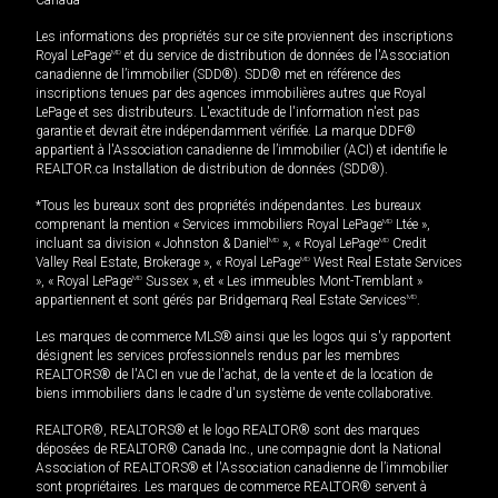
Canada
Les informations des propriétés sur ce site proviennent des inscriptions
Royal LePage
MD
et du service de distribution de données de l'Association
canadienne de l’immobilier (SDD®). SDD® met en référence des
inscriptions tenues par des agences immobilières autres que Royal
LePage et ses distributeurs. L'exactitude de l'information n'est pas
garantie et devrait être indépendamment vérifiée. La marque DDF®
appartient à l'Association canadienne de l’immobilier (ACI) et identifie le
REALTOR.ca Installation de distribution de données (SDD®).
*Tous les bureaux sont des propriétés indépendantes. Les bureaux
comprenant la mention « Services immobiliers Royal LePage
MD
Ltée »,
incluant sa division « Johnston & Daniel
MD
», « Royal LePage
MD
Credit
Valley Real Estate, Brokerage », « Royal LePage
MD
West Real Estate Services
», « Royal LePage
MD
Sussex », et « Les immeubles Mont-Tremblant »
appartiennent et sont gérés par Bridgemarq Real Estate Services
MD
.
Les marques de commerce MLS® ainsi que les logos qui s'y rapportent
désignent les services professionnels rendus par les membres
REALTORS® de l'ACI en vue de l'achat, de la vente et de la location de
biens immobiliers dans le cadre d'un système de vente collaborative.
REALTOR®, REALTORS® et le logo REALTOR® sont des marques
déposées de REALTOR® Canada Inc., une compagnie dont la National
Association of REALTORS® et l'Association canadienne de l’immobilier
sont propriétaires. Les marques de commerce REALTOR® servent à