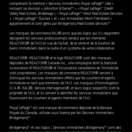
comprenant la mention « Services immobiliers Royal LePage
MD
Ltée »,
incluant sa division « Johnston & Daniel
MD
», « Royal LePage
MD
Credit
Valley Real Estate, Brokerage », « Royal LePage
MD
West Real Estate Services
», « Royal LePage
MD
Sussex », et « Les immeubles Mont-Tremblant »
appartiennent et sont gérés par Bridgemarq Real Estate Services
MD
.
Les marques de commerce MLS® ainsi que les logos qui s'y rapportent
désignent les services professionnels rendus par les membres
REALTORS® de l'ACI en vue de l'achat, de la vente et de la location de
biens immobiliers dans le cadre d'un système de vente collaborative.
REALTOR®, REALTORS® et le logo REALTOR® sont des marques
déposées de REALTOR® Canada Inc., une compagnie dont la National
Association of REALTORS® et l'Association canadienne de l’immobilier
sont propriétaires. Les marques de commerce REALTOR® servent à
distinguer les services immobiliers offerts par les courtiers et agents
immobilier en tant que membres de l'ACI. Les marques d'homologation
S.I.A.® /MLS®, Service inter-agences®, et leurs logos respectifs sont la
propriété de l'ACI, et ils servent à identifier les services immobiliers que
fournissent les courtiers et agents membres de l'ACI.
Royal LePage
MD
est une marque de commerce déposée de la Banque
Royale du Canada, utilisée sous licence par les Services immobiliers
Bridgemarq
MD
.
Bridgemarq
MD
et ses logos / Services immobiliers Bridgemarq
MD
sont des