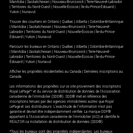
Manitoba
|
Saskatchewan
|
Nouveau-Brunswick
|
Terre-Neuve-et-Labrador
|
Territoires du Nord-Ouest
|
Nouvelle-Écosse
|
Île-du-Prince-Édouard
|
Yukon
|
Nunavut
.
Trouver des courtiers en
Ontario
|
Québec
|
Alberta
|
Colombie-Britannique
|
Manitoba
|
Saskatchewan
|
Nouveau-Brunswick
|
Terre-Neuve-et-
Labrador
|
Territoires du Nord-Ouest
|
Nouvelle-Écosse
|
Île-du-Prince-
Édouard
|
Yukon
|
Nunavut
Parcourir les bureaux en
Ontario
|
Québec
|
Alberta
|
Colombie-Britannique
|
Manitoba
|
Saskatchewan
|
Nouveau-Brunswick
|
Terre-Neuve-et-
Labrador
|
Territoires du Nord-Ouest
|
Nouvelle-Écosse
|
Île-du-Prince-
Édouard
|
Yukon
|
Nunavut
Afficher les propriétés résidentielles au Canada
|
Dernières inscriptions au
Canada
Les informations des propriétés sur ce site proviennent des inscriptions
Royal LePage
MD
et du service de distribution de données de l'Association
canadienne de l’immobilier (SDD®). SDD® met en référence des
inscriptions tenues par des agences immobilières autres que Royal
LePage et ses distributeurs. L'exactitude de l'information n'est pas
garantie et devrait être indépendamment vérifiée. La marque DDF®
appartient à l'Association canadienne de l’immobilier (ACI) et identifie le
REALTOR.ca Installation de distribution de données (SDD®).
*Tous les bureaux sont des propriétés indépendantes. Les bureaux