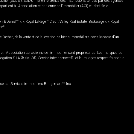
mobilier (SDD®). SDD® met en référence des inscriptions tenues par des agences
rtient à l'Association canadienne de l’immobilier (ACI) et identifie le
on & Daniel
MD
», « Royal LePage
MD
Credit Valley Real Estate, Brokerage », « Royal
es
MD
.
chat, de la vente et de la location de biens immobiliers dans le cadre d'un
Association canadienne de l’immobilier sont propriétaires. Les marques de
ation S.I.A.® /MLS®, Service inter-agences®, et leurs logos respectifs sont la
nce par Services immobiliers Bridgemarq
MD
Inc.