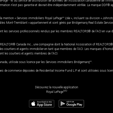
LePage
et du service de distribution de données de l'Association canadienne de l’im
rmation n'est pas garantie et devrait être indépendamment vérifiée. La marque DDF® appa
la mention « Services immobiliers Royal LePage
MD
Ltée », incluant sa division « Johnst
bles Mont-Tremblant » appartiennent et sont gérés par Bridgemarq Real Estate Servic
 les services professionnels rendus par les membres REALTORS® de l'ACI en vue de l'a
TOR® Canada Inc., une compagnie dont la National Association of REALTORS® et l'
s courtiers et agents immobilier en tant que membres de l'ACI. Les marques d'homolog
ssent les courtiers et agents membres de l'ACI.
da, utilisée sous licence par les Services immobiliers Bridgemarq
MD
.
s de commerce déposées de Residential Income Fund L.P. et sont utilisées sous lice
Découvrez la nouvelle application
MD
Royal LePage