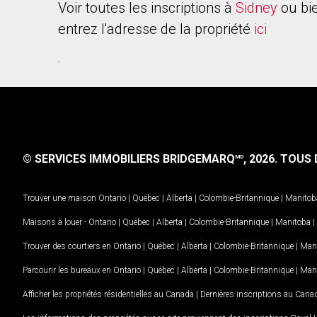
Voir toutes les inscriptions à
Sidney
ou bi
entrez l'adresse de la propriété
ici
.
© SERVICES IMMOBILIERS BRIDGEMARQ
, 2026.
TOUS D
MD
Trouver une maison
Ontario
|
Québec
|
Alberta
|
Colombie-Britannique
|
Manitob
Maisons à louer -
Ontario
|
Québec
|
Alberta
|
Colombie-Britannique
|
Manitoba
|
Trouver des courtiers en
Ontario
|
Québec
|
Alberta
|
Colombie-Britannique
|
Man
Parcourir les bureaux en
Ontario
|
Québec
|
Alberta
|
Colombie-Britannique
|
Man
Afficher les propriétés résidentielles au Canada
|
Dernières inscriptions au Cana