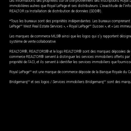
Les informations des propriétés sur ce site proviennent des inscriptions Royal 
immobilières autres que Royal LePage et ses distributeurs. L'exactitude de l'info
REALTOR.ca Installation de distribution de données (SDD®).
*Tous les bureaux sont des propriétés indépendantes. Les bureaux comprenant 
LePage
MD
West Real Estate Services », « Royal LePage
MD
Sussex », et « Les immeu
Les marques de commerce MLS® ainsi que les logos qui s'y rapportent désignent
système de vente collaborative.
REALTOR®, REALTORS® et le logo REALTOR® sont des marques déposées de REAL
commerce REALTOR® servent à distinguer les services immobiliers offerts par le
propriété de l'ACI, et ils servent à identifier les services immobiliers que fourni
Royal LePage
MD
est une marque de commerce déposée de la Banque Royale du Cana
Bridgemarq
MD
et ses logos / Services immobiliers Bridgemarq
MD
sont des marque