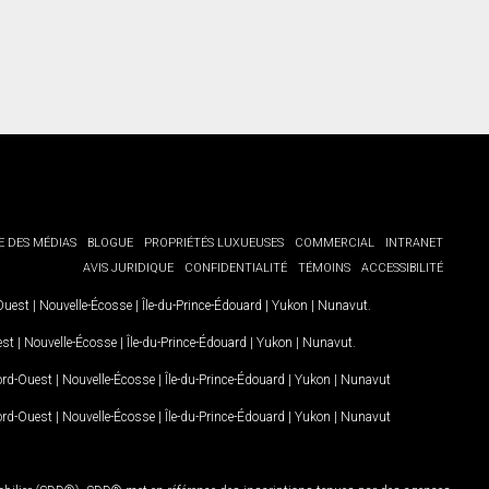
E DES MÉDIAS
BLOGUE
PROPRIÉTÉS LUXUEUSES
COMMERCIAL
INTRANET
AVIS JURIDIQUE
CONFIDENTIALITÉ
TÉMOINS
ACCESSIBILITÉ
-Ouest
|
Nouvelle-Écosse
|
Île-du-Prince-Édouard
|
Yukon
|
Nunavut
.
est
|
Nouvelle-Écosse
|
Île-du-Prince-Édouard
|
Yukon
|
Nunavut
.
Nord-Ouest
|
Nouvelle-Écosse
|
Île-du-Prince-Édouard
|
Yukon
|
Nunavut
Nord-Ouest
|
Nouvelle-Écosse
|
Île-du-Prince-Édouard
|
Yukon
|
Nunavut