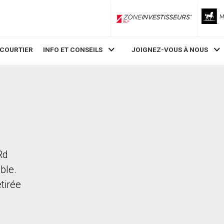
ZoneInvestisseurs RLP
 COURTIER
INFO ET CONSEILS
JOIGNEZ-VOUS À NOUS
Rd
ble.
etirée