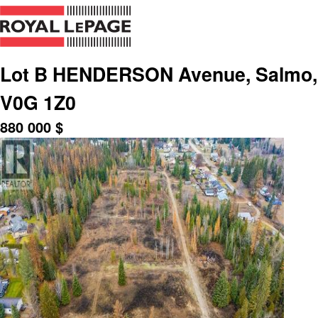
Lot B HENDERSON Avenue, Salmo, B
V0G 1Z0
880 000
$