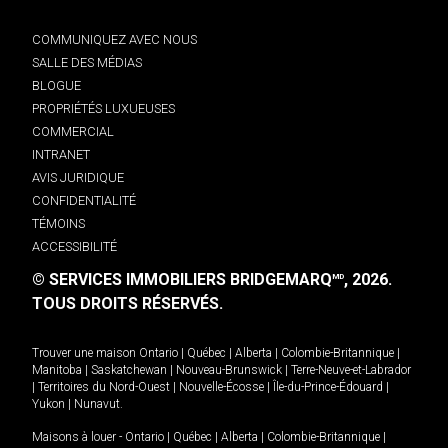
COMMUNIQUEZ AVEC NOUS
SALLE DES MÉDIAS
BLOGUE
PROPRIÉTÉS LUXUEUSES
COMMERCIAL
INTRANET
AVIS JURIDIQUE
CONFIDENTIALITÉ
TÉMOINS
ACCESSIBILITÉ
© SERVICES IMMOBILIERS BRIDGEMARQ
, 2026.
MD
TOUS DROITS RÉSERVÉS.
Trouver une maison
Ontario
|
Québec
|
Alberta
|
Colombie-Britannique
|
Manitoba
|
Saskatchewan
|
Nouveau-Brunswick
|
Terre-Neuve-et-Labrador
|
Territoires du Nord-Ouest
|
Nouvelle-Écosse
|
Île-du-Prince-Édouard
|
Yukon
|
Nunavut
.
Maisons à louer -
Ontario
|
Québec
|
Alberta
|
Colombie-Britannique
|