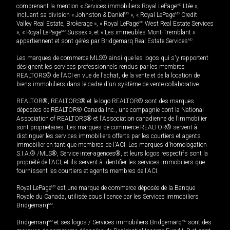
comprenant la mention « Services immobiliers Royal LePage
MD
Ltée »,
incluant sa division « Johnston & Daniel
MD
», « Royal LePage
MD
Credit
Valley Real Estate, Brokerage », « Royal LePage
MD
West Real Estate Services
», « Royal LePage
MD
Sussex », et « Les immeubles Mont-Tremblant »
appartiennent et sont gérés par Bridgemarq Real Estate Services
MD
.
Les marques de commerce MLS® ainsi que les logos qui s'y rapportent
désignent les services professionnels rendus par les membres
REALTORS® de l'ACI en vue de l'achat, de la vente et de la location de
biens immobiliers dans le cadre d'un système de vente collaborative.
REALTOR®, REALTORS® et le logo REALTOR® sont des marques
déposées de REALTOR® Canada Inc., une compagnie dont la National
Association of REALTORS® et l'Association canadienne de l’immobilier
sont propriétaires. Les marques de commerce REALTOR® servent à
distinguer les services immobiliers offerts par les courtiers et agents
immobilier en tant que membres de l'ACI. Les marques d'homologation
S.I.A.® /MLS®, Service inter-agences®, et leurs logos respectifs sont la
propriété de l'ACI, et ils servent à identifier les services immobiliers que
fournissent les courtiers et agents membres de l'ACI.
Royal LePage
MD
est une marque de commerce déposée de la Banque
Royale du Canada, utilisée sous licence par les Services immobiliers
Bridgemarq
MD
.
Bridgemarq
MD
et ses logos / Services immobiliers Bridgemarq
MD
sont des