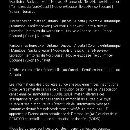
Manitoba
|
Saskatchewan
|
Nouveau-Brunswick
|
Terre-Neuve-et-Labrador
|
Territoires du Nord-Ouest
|
Nouvelle-Écosse
|
Île-du-Prince-Édouard
|
Yukon
|
Nunavut
.
Trouver des courtiers en
Ontario
|
Québec
|
Alberta
|
Colombie-Britannique
|
Manitoba
|
Saskatchewan
|
Nouveau-Brunswick
|
Terre-Neuve-et-
Labrador
|
Territoires du Nord-Ouest
|
Nouvelle-Écosse
|
Île-du-Prince-
Édouard
|
Yukon
|
Nunavut
Parcourir les bureaux en
Ontario
|
Québec
|
Alberta
|
Colombie-Britannique
|
Manitoba
|
Saskatchewan
|
Nouveau-Brunswick
|
Terre-Neuve-et-
Labrador
|
Territoires du Nord-Ouest
|
Nouvelle-Écosse
|
Île-du-Prince-
Édouard
|
Yukon
|
Nunavut
Afficher les propriétés résidentielles au Canada
|
Dernières inscriptions au
Canada
Les informations des propriétés sur ce site proviennent des inscriptions
Royal LePage
MD
et du service de distribution de données de l'Association
canadienne de l’immobilier (SDD®). SDD® met en référence des
inscriptions tenues par des agences immobilières autres que Royal
LePage et ses distributeurs. L'exactitude de l'information n'est pas
garantie et devrait être indépendamment vérifiée. La marque DDF®
appartient à l'Association canadienne de l’immobilier (ACI) et identifie le
REALTOR.ca Installation de distribution de données (SDD®).
*Tous les bureaux sont des propriétés indépendantes. Les bureaux