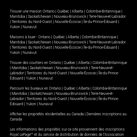
Trouver une maison
Ontario
|
Québec
|
Alberta
|
Colombie-Britannique
|
Manitoba
|
Saskatchewan
|
Nouveau-Brunswick
|
Terre-Neuve-et-Labrador
|
Territoires du Nord-Ouest
|
Nouvelle-Écosse
|
Île-du-Prince-Édouard
|
Yukon
|
Nunavut
.
Maisons à louer -
Ontario
|
Québec
|
Alberta
|
Colombie-Britannique
|
Manitoba
|
Saskatchewan
|
Nouveau-Brunswick
|
Terre-Neuve-et-Labrador
|
Territoires du Nord-Ouest
|
Nouvelle-Écosse
|
Île-du-Prince-Édouard
|
Yukon
|
Nunavut
.
Trouver des courtiers en
Ontario
|
Québec
|
Alberta
|
Colombie-Britannique
|
Manitoba
|
Saskatchewan
|
Nouveau-Brunswick
|
Terre-Neuve-et-
Labrador
|
Territoires du Nord-Ouest
|
Nouvelle-Écosse
|
Île-du-Prince-
Édouard
|
Yukon
|
Nunavut
Parcourir les bureaux en
Ontario
|
Québec
|
Alberta
|
Colombie-Britannique
|
Manitoba
|
Saskatchewan
|
Nouveau-Brunswick
|
Terre-Neuve-et-
Labrador
|
Territoires du Nord-Ouest
|
Nouvelle-Écosse
|
Île-du-Prince-
Édouard
|
Yukon
|
Nunavut
Afficher les propriétés résidentielles au Canada
|
Dernières inscriptions au
Canada
Les informations des propriétés sur ce site proviennent des inscriptions
Royal LePage
MD
et du service de distribution de données de l'Association