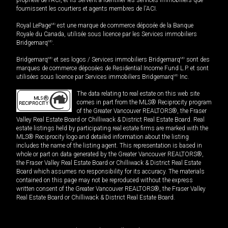
propriété de l'ACI, et ils servent à identifier les services immobiliers que
fournissent les courtiers et agents membres de l'ACI.
Royal LePage
MD
est une marque de commerce déposée de la Banque
Royale du Canada, utilisée sous licence par les Services immobiliers
Bridgemarq
MD
.
Bridgemarq
MD
et ses logos / Services immobiliers Bridgemarq
MD
sont des
marques de commerce déposées de Residential Income Fund L.P. et sont
utilisées sous licence par Services immobiliers Bridgemarq
MD
Inc.
The data relating to real estate on this web site
comes in part from the MLS® Reciprocity program
of the Greater Vancouver REALTORS®, the Fraser
Valley Real Estate Board or Chilliwack & District Real Estate Board. Real
estate listings held by participating real estate firms are marked with the
MLS® Reciprocity logo and detailed information about the listing
includes the name of the listing agent. This representation is based in
whole or part on data generated by the Greater Vancouver REALTORS®,
the Fraser Valley Real Estate Board or Chilliwack & District Real Estate
Board which assumes no responsibility for its accuracy. The materials
contained on this page may not be reproduced without the express
written consent of the Greater Vancouver REALTORS®, the Fraser Valley
Real Estate Board or Chilliwack & District Real Estate Board.