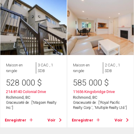
Maison en
3 CAC , 1
Maison en
2 CAC , 1
rangée
SDB
rangée
SDB
528 000
$
585 000
$
214-8140 Colonial Drive
11656 Kingsbridge Drive
Richmond, BC
Richmond, BC
Gracieuseté de : ['Magsen Realty
Gracieuseté de : ['Royal Pacific
Inc.']
Realty Corp.', 'Multiple Realty Ltd.']
Enregistrer
Voir
Enregistrer
Voir