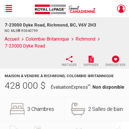
Menu
7-23000 Dyke Road, Richmond, BC, V6V 2H3
Live
En Direct
NO. MLS® R3040799
Accueil
Colombie-Britannique
Richmond
7-23000 Dyke Road
PARTAGER
IMPRIMER
ENREGISTRER
MAISON À VENDRE À RICHMOND, COLOMBIE-BRITANNIQUE
428 000
$
MC
ÉvaluationExpress
:
Non disponible
3 Chambres
2 Salles de bain