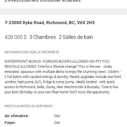
d'investissement immobilier éclairées.
7-23000 Dyke Road, Richmond, BC, V6V 2H3
3 Chambres
2 Salles de bain
428 000
$
INFORMATIONS SUR LA PROPRIÉTÉ
WATERFRONT! BONUS-- FOREIGN BUYERS ALLOWED! NO PTT TOO.
RENTALS ALLOWED! Time for a lifestyle change? This is the one... nicely
renovated, spacious with multiple decks to enjoy the stunning views. 3 bdrm -
2 full baths with vaulted ceilings & laundry. Recent upgrades include new front
window, heat pump (AC), fridge & sump pump. Ideally located - with quick
access to Richmond, Delta, Surrey, New Westminster & Burnaby. Time to live
your best life today--in your own float home! Don't miss the opportunity.
PARTICULARITÉS DU BÂTIMENT :
Air climatisé:
Oui
Foyer:
Oui