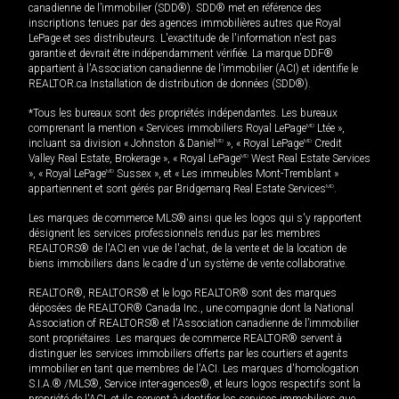
canadienne de l’immobilier (SDD®). SDD® met en référence des
inscriptions tenues par des agences immobilières autres que Royal
LePage et ses distributeurs. L'exactitude de l'information n'est pas
garantie et devrait être indépendamment vérifiée. La marque DDF®
appartient à l'Association canadienne de l’immobilier (ACI) et identifie le
REALTOR.ca Installation de distribution de données (SDD®).
*Tous les bureaux sont des propriétés indépendantes. Les bureaux
comprenant la mention « Services immobiliers Royal LePage
MD
Ltée »,
incluant sa division « Johnston & Daniel
MD
», « Royal LePage
MD
Credit
Valley Real Estate, Brokerage », « Royal LePage
MD
West Real Estate Services
», « Royal LePage
MD
Sussex », et « Les immeubles Mont-Tremblant »
appartiennent et sont gérés par Bridgemarq Real Estate Services
MD
.
Les marques de commerce MLS® ainsi que les logos qui s'y rapportent
désignent les services professionnels rendus par les membres
REALTORS® de l'ACI en vue de l'achat, de la vente et de la location de
biens immobiliers dans le cadre d'un système de vente collaborative.
REALTOR®, REALTORS® et le logo REALTOR® sont des marques
déposées de REALTOR® Canada Inc., une compagnie dont la National
Association of REALTORS® et l'Association canadienne de l’immobilier
sont propriétaires. Les marques de commerce REALTOR® servent à
distinguer les services immobiliers offerts par les courtiers et agents
immobilier en tant que membres de l'ACI. Les marques d'homologation
S.I.A.® /MLS®, Service inter-agences®, et leurs logos respectifs sont la