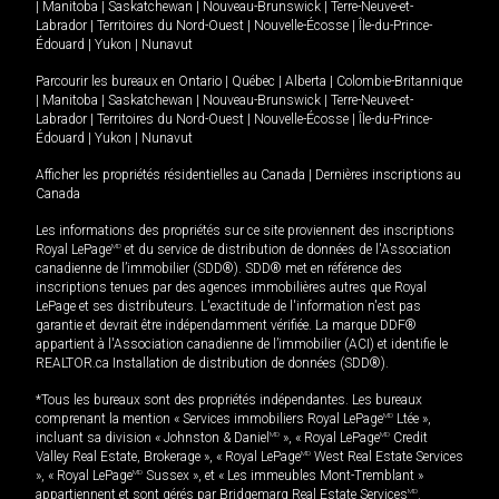
|
Manitoba
|
Saskatchewan
|
Nouveau-Brunswick
|
Terre-Neuve-et-
Labrador
|
Territoires du Nord-Ouest
|
Nouvelle-Écosse
|
Île-du-Prince-
Édouard
|
Yukon
|
Nunavut
Parcourir les bureaux en
Ontario
|
Québec
|
Alberta
|
Colombie-Britannique
|
Manitoba
|
Saskatchewan
|
Nouveau-Brunswick
|
Terre-Neuve-et-
Labrador
|
Territoires du Nord-Ouest
|
Nouvelle-Écosse
|
Île-du-Prince-
Édouard
|
Yukon
|
Nunavut
Afficher les propriétés résidentielles au Canada
|
Dernières inscriptions au
Canada
Les informations des propriétés sur ce site proviennent des inscriptions
Royal LePage
MD
et du service de distribution de données de l'Association
canadienne de l’immobilier (SDD®). SDD® met en référence des
inscriptions tenues par des agences immobilières autres que Royal
LePage et ses distributeurs. L'exactitude de l'information n'est pas
garantie et devrait être indépendamment vérifiée. La marque DDF®
appartient à l'Association canadienne de l’immobilier (ACI) et identifie le
REALTOR.ca Installation de distribution de données (SDD®).
*Tous les bureaux sont des propriétés indépendantes. Les bureaux
comprenant la mention « Services immobiliers Royal LePage
MD
Ltée »,
incluant sa division « Johnston & Daniel
MD
», « Royal LePage
MD
Credit
Valley Real Estate, Brokerage », « Royal LePage
MD
West Real Estate Services
», « Royal LePage
MD
Sussex », et « Les immeubles Mont-Tremblant »
appartiennent et sont gérés par Bridgemarq Real Estate Services
MD
.