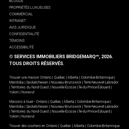
BLOGUE
PROPRIÉTÉS LUXUEUSES
COMMERCIAL
INTRANET
AVIS JURIDIQUE
CONFIDENTIALITÉ
TÉMOINS
ACCESSIBILITÉ
© SERVICES IMMOBILIERS BRIDGEMARQ
, 2026.
MD
TOUS DROITS RÉSERVÉS.
Trouver une maison
Ontario
|
Québec
|
Alberta
|
Colombie-Britannique
|
Manitoba
|
Saskatchewan
|
Nouveau-Brunswick
|
Terre-Neuve-et-Labrador
|
Territoires du Nord-Ouest
|
Nouvelle-Écosse
|
Île-du-Prince-Édouard
|
Yukon
|
Nunavut
.
Maisons à louer -
Ontario
|
Québec
|
Alberta
|
Colombie-Britannique
|
Manitoba
|
Saskatchewan
|
Nouveau-Brunswick
|
Terre-Neuve-et-Labrador
|
Territoires du Nord-Ouest
|
Nouvelle-Écosse
|
Île-du-Prince-Édouard
|
Yukon
|
Nunavut
.
Trouver des courtiers en
Ontario
|
Québec
|
Alberta
|
Colombie-Britannique