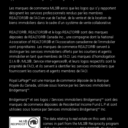
Les marques de commerce MLS® ainsi que les logos qui s'y rapportent
désignent les services professionnels rendus par les membres
REALTORS® de l'ACI en vue de l'achat, de la vente et de la location de
biens immobiliers dans le cadre d'un système de vente collaborative.
REALTOR®, REALTORS® et le logo REALTOR® sont des marques
déposées de REALTOR® Canada Inc., une compagnie dont la National
Association of REALTORS® et l'Association canadienne de l’immobilier
sont propriétaires. Les marques de commerce REALTOR® servent à
distinguer les services immobiliers offerts par les courtiers et agents
immobilier en tant que membres de l'ACI. Les marques d'homologation
S.I.A.® /MLS®, Service inter-agences®, et leurs logos respectifs sont la
propriété de l'ACI, et ils servent à identifier les services immobiliers que
fournissent les courtiers et agents membres de l'ACI.
Royal LePage
MD
est une marque de commerce déposée de la Banque
Royale du Canada, utilisée sous licence par les Services immobiliers
Bridgemarq
MD
.
Bridgemarq
MD
et ses logos / Services immobiliers Bridgemarq
MD
sont des
marques de commerce déposées de Residential Income Fund L.P. et sont
utilisées sous licence par Services immobiliers Bridgemarq
MD
Inc.
The data relating to real estate on this web site
comes in part from the MLS® Reciprocity program