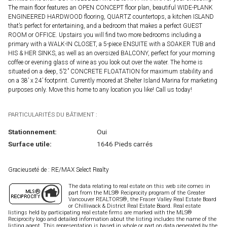
The main floor features an OPEN CONCEPT floor plan, beautiful WIDE-PLANK
ENGINEERED HARDWOOD flooring, QUARTZ countertops, a kitchen ISLAND
that’s perfect for entertaining, and a bedroom that makes a perfect GUEST
ROOM or OFFICE. Upstairs you will find two more bedrooms including a
primary with a WALK-IN CLOSET, a 5-piece ENSUITE with a SOAKER TUB and
HIS & HER SINKS, as well as an oversized BALCONY, perfect for your morning
coffee or evening glass of wine as you look out over the water. The home is
situated on a deep, 5’2” CONCRETE FLOATATION for maximum stability and
on a 38’ x 24’ footprint. Currently moored at Shelter Island Marina for marketing
purposes only. Move this home to any location you like! Call us today!
PARTICULARITÉS DU BÂTIMENT :
Stationnement:
Oui
Surface utile:
1646 Pieds carrés
Gracieuseté de : RE/MAX Select Realty
The data relating to real estate on this web site comes in
part from the MLS® Reciprocity program of the Greater
Vancouver REALTORS®, the Fraser Valley Real Estate Board
or Chilliwack & District Real Estate Board. Real estate
listings held by participating real estate firms are marked with the MLS®
Reciprocity logo and detailed information about the listing includes the name of the
listing agent. This representation is based in whole or part on data generated by the