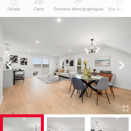
Détails
Carte
Données démographiques
Vue de la r
Previous
Next