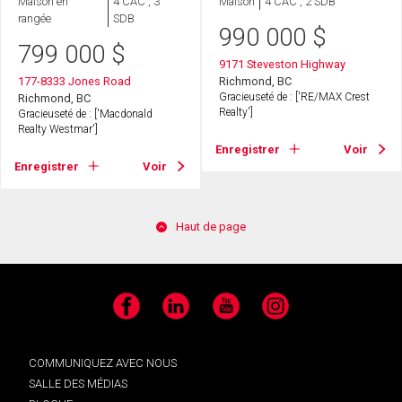
Maison en
4 CAC , 3
Maison
4 CAC , 2 SDB
rangée
SDB
990 000
$
799 000
$
9171 Steveston Highway
177-8333 Jones Road
Richmond, BC
Gracieuseté de : ['RE/MAX Crest
Richmond, BC
Realty']
Gracieuseté de : ['Macdonald
Realty Westmar']
Enregistrer
Voir
Enregistrer
Voir
Haut de page
Facebook
LinkedIn
YouTube
Instagram
COMMUNIQUEZ AVEC NOUS
SALLE DES MÉDIAS