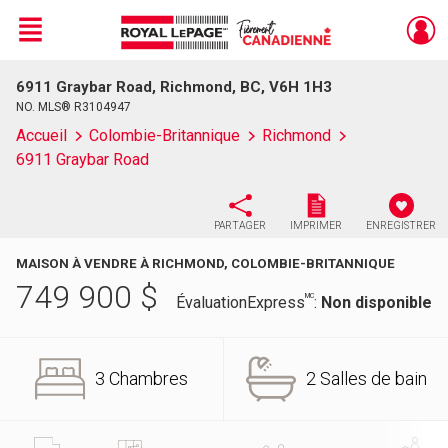
Menu
6911 Graybar Road, Richmond, BC, V6H 1H3
Live
En Direct
NO. MLS® R3104947
Accueil
Colombie-Britannique
Richmond
6911 Graybar Road
PARTAGER
IMPRIMER
ENREGISTRER
MAISON À VENDRE À RICHMOND, COLOMBIE-BRITANNIQUE
749 900
$
MC
ÉvaluationExpress
:
Non disponible
3 Chambres
2 Salles de bain