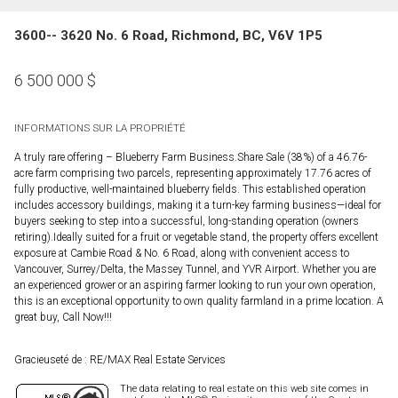
3600-- 3620 No. 6 Road, Richmond, BC, V6V 1P5
6 500 000
$
INFORMATIONS SUR LA PROPRIÉTÉ
A truly rare offering – Blueberry Farm Business.Share Sale (38%) of a 46.76-
acre farm comprising two parcels, representing approximately 17.76 acres of
fully productive, well-maintained blueberry fields. This established operation
includes accessory buildings, making it a turn-key farming business—ideal for
buyers seeking to step into a successful, long-standing operation (owners
retiring).Ideally suited for a fruit or vegetable stand, the property offers excellent
exposure at Cambie Road & No. 6 Road, along with convenient access to
Vancouver, Surrey/Delta, the Massey Tunnel, and YVR Airport. Whether you are
an experienced grower or an aspiring farmer looking to run your own operation,
this is an exceptional opportunity to own quality farmland in a prime location. A
great buy, Call Now!!!
Gracieuseté de : RE/MAX Real Estate Services
The data relating to real estate on this web site comes in