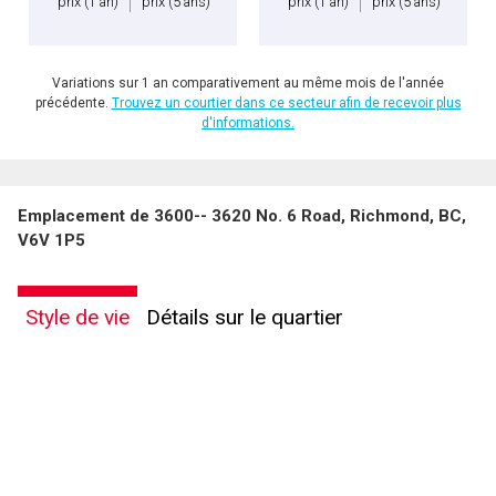
prix
(1 an)
prix
(5 ans)
prix
(1 an)
prix
(5 ans)
Variations sur 1 an comparativement au même mois de l'année
précédente.
Trouvez un courtier dans ce secteur afin de recevoir plus
d'informations.
Emplacement de 3600-- 3620 No. 6 Road, Richmond, BC,
V6V 1P5
Style de vie
Détails sur le quartier