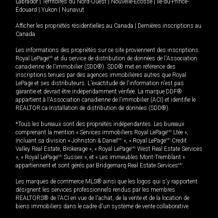
Labrador
|
Territoires du Nord-Ouest
|
Nouvelle-Écosse
|
Île-du-Prince-
Édouard
|
Yukon
|
Nunavut
Afficher les propriétés résidentielles au Canada
|
Dernières inscriptions au
Canada
Les informations des propriétés sur ce site proviennent des inscriptions
Royal LePage
MD
et du service de distribution de données de l'Association
canadienne de l’immobilier (SDD®). SDD® met en référence des
inscriptions tenues par des agences immobilières autres que Royal
LePage et ses distributeurs. L'exactitude de l'information n'est pas
garantie et devrait être indépendamment vérifiée. La marque DDF®
appartient à l'Association canadienne de l’immobilier (ACI) et identifie le
REALTOR.ca Installation de distribution de données (SDD®).
*Tous les bureaux sont des propriétés indépendantes. Les bureaux
comprenant la mention « Services immobiliers Royal LePage
MD
Ltée »,
incluant sa division « Johnston & Daniel
MD
», « Royal LePage
MD
Credit
Valley Real Estate, Brokerage », « Royal LePage
MD
West Real Estate Services
», « Royal LePage
MD
Sussex », et « Les immeubles Mont-Tremblant »
appartiennent et sont gérés par Bridgemarq Real Estate Services
MD
.
Les marques de commerce MLS® ainsi que les logos qui s'y rapportent
désignent les services professionnels rendus par les membres
REALTORS® de l'ACI en vue de l'achat, de la vente et de la location de
biens immobiliers dans le cadre d'un système de vente collaborative.