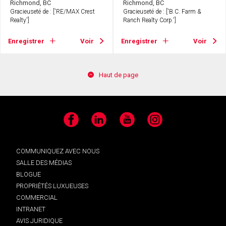
Richmond, BC
Richmond, BC
Gracieuseté de : ['RE/MAX Crest
Gracieuseté de : ['B.C. Farm &
Realty']
Ranch Realty Corp.']
Enregistrer
Voir
Enregistrer
Voir
Haut de page
Facebook
LinkedIn
YouTube
Instagram
COMMUNIQUEZ AVEC NOUS
SALLE DES MÉDIAS
BLOGUE
PROPRIÉTÉS LUXUEUSES
COMMERCIAL
INTRANET
AVIS JURIDIQUE