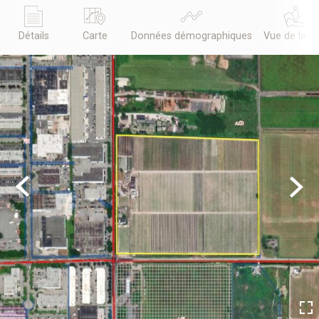
Détails
Carte
Données démographiques
Vue de la r
Previous
Next