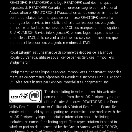
REALTOR®, REALTORS® et le logo REALTOR® sont des marques
déposées de REALTOR® Canada Inc., une compagnie dont la National
Association of REALTORS® et l'Association canadienne de l’immobilier
sont propriétaires. Les marques de commerce REALTOR® servent à
distinguer les services immobiliers offerts par les courtiers et agents
immobilier en tant que membres de l'ACI. Les marques d'homologation
S.I.A.® /MLS®, Service inter-agences®, et leurs logos respectifs sont la
propriété de l'ACI, et ils servent à identifier les services immobiliers que
fournissent les courtiers et agents membres de l'ACI.
Royal LePage
MD
est une marque de commerce déposée de la Banque
Royale du Canada, utilisée sous licence par les Services immobiliers
Bridgemarq
MD
.
Bridgemarq
MD
et ses logos / Services immobiliers Bridgemarq
MD
sont des
marques de commerce déposées de Residential Income Fund L.P. et sont
utilisées sous licence par Services immobiliers Bridgemarq
MD
Inc.
The data relating to real estate on this web site
comes in part from the MLS® Reciprocity program
of the Greater Vancouver REALTORS®, the Fraser
Valley Real Estate Board or Chilliwack & District Real Estate Board. Real
estate listings held by participating real estate firms are marked with the
MLS® Reciprocity logo and detailed information about the listing
includes the name of the listing agent. This representation is based in
whole or part on data generated by the Greater Vancouver REALTORS®,