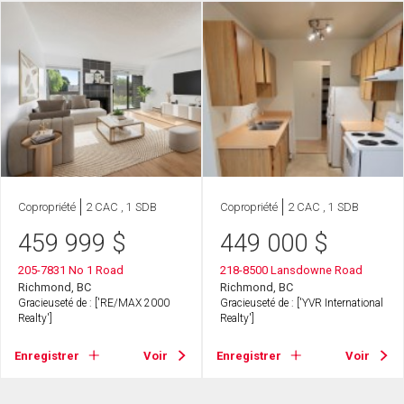
Copropriété
2 CAC , 1 SDB
Copropriété
2 CAC , 1 SDB
459 999
$
449 000
$
205-7831 No 1 Road
218-8500 Lansdowne Road
Richmond, BC
Richmond, BC
Gracieuseté de : ['RE/MAX 2000
Gracieuseté de : ['YVR International
Realty']
Realty']
Enregistrer
Voir
Enregistrer
Voir