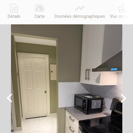
Détails
Carte
Données démographiques
Vue de la r
Previous
Next