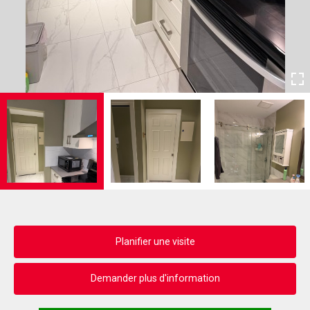
Planifier une visite
Demander plus d'information