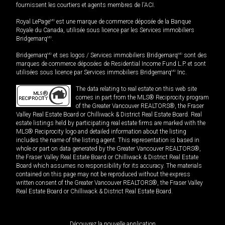
fournissent les courtiers et agents membres de l'ACI.
Royal LePage
MD
est une marque de commerce déposée de la Banque
Royale du Canada, utilisée sous licence par les Services immobiliers
Bridgemarq
MD
.
Bridgemarq
MD
et ses logos / Services immobiliers Bridgemarq
MD
sont des
marques de commerce déposées de Residential Income Fund L.P. et sont
utilisées sous licence par Services immobiliers Bridgemarq
MD
Inc.
The data relating to real estate on this web site
comes in part from the MLS® Reciprocity program
of the Greater Vancouver REALTORS®, the Fraser
Valley Real Estate Board or Chilliwack & District Real Estate Board. Real
estate listings held by participating real estate firms are marked with the
MLS® Reciprocity logo and detailed information about the listing
includes the name of the listing agent. This representation is based in
whole or part on data generated by the Greater Vancouver REALTORS®,
the Fraser Valley Real Estate Board or Chilliwack & District Real Estate
Board which assumes no responsibility for its accuracy. The materials
contained on this page may not be reproduced without the express
written consent of the Greater Vancouver REALTORS®, the Fraser Valley
Real Estate Board or Chilliwack & District Real Estate Board.
Découvrez la nouvelle application