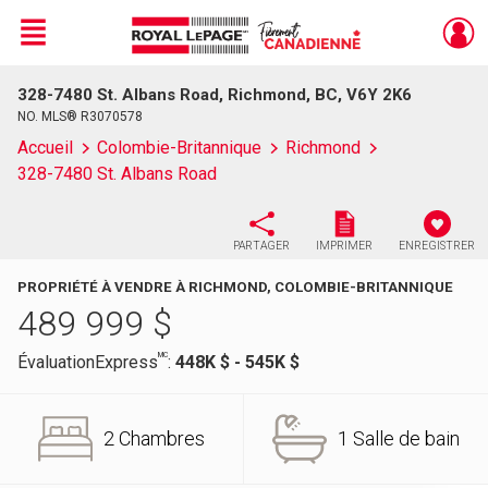
Menu
328-7480 St. Albans Road, Richmond, BC, V6Y 2K6
Live
En Direct
NO. MLS® R3070578
Accueil
Colombie-Britannique
Richmond
328-7480 St. Albans Road
PARTAGER
IMPRIMER
ENREGISTRER
PROPRIÉTÉ À VENDRE À RICHMOND, COLOMBIE-BRITANNIQUE
489 999
$
MC
ÉvaluationExpress
:
448K $ - 545K $
2 Chambres
1 Salle de bain