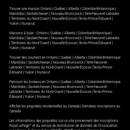
Trouver une maison
Ontario
|
Québec
|
Alberta
|
Colombie-Britannique
|
Manitoba
|
Saskatchewan
|
Nouveau-Brunswick
|
Terre-Neuve-et-Labrador
|
Territoires du Nord-Ouest
|
Nouvelle-Écosse
|
Île-du-Prince-Édouard
|
Yukon
|
Nunavut
.
Maisons à louer -
Ontario
|
Québec
|
Alberta
|
Colombie-Britannique
|
Manitoba
|
Saskatchewan
|
Nouveau-Brunswick
|
Terre-Neuve-et-Labrador
|
Territoires du Nord-Ouest
|
Nouvelle-Écosse
|
Île-du-Prince-Édouard
|
Yukon
|
Nunavut
.
Trouver des courtiers en
Ontario
|
Québec
|
Alberta
|
Colombie-Britannique
|
Manitoba
|
Saskatchewan
|
Nouveau-Brunswick
|
Terre-Neuve-et-
Labrador
|
Territoires du Nord-Ouest
|
Nouvelle-Écosse
|
Île-du-Prince-
Édouard
|
Yukon
|
Nunavut
Parcourir les bureaux en
Ontario
|
Québec
|
Alberta
|
Colombie-Britannique
|
Manitoba
|
Saskatchewan
|
Nouveau-Brunswick
|
Terre-Neuve-et-
Labrador
|
Territoires du Nord-Ouest
|
Nouvelle-Écosse
|
Île-du-Prince-
Édouard
|
Yukon
|
Nunavut
Afficher les propriétés résidentielles au Canada
|
Dernières inscriptions au
Canada
Les informations des propriétés sur ce site proviennent des inscriptions
Royal LePage
MD
et du service de distribution de données de l'Association