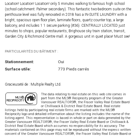
Location! Location! Location! only 5 minutes walking to famous high school
(school catchment: Palmer secondary). This fantastic two-bedroom suite on the
penthouse level was fully renovated in 2018 has a IN-SUITE LAUNDRY with a
bright, spacious open floor plan, laminate floors, quartz counter top, a large
balcony, and includes 1 1 secure parking (#36). CENTRALLY LOCATED just
minutes to shops, popular restaurants, Brighouse sky train station, transit,
Garden City & Richmond Centre mall. A gorgeous unit in quiet place! Must see!
PARTICULARITÉS DU BÂTIMENT :
Stationnement:
Oui
Surface utile:
773 Pieds carrés
Gracieuseté de : Multiple Realty Ltd.
The data relating to real estate on this web site comes in
part from the MLS® Reciprocity program of the Greater
Vancouver REALTORS®, the Fraser Valley Real Estate Board
or Chilliwack & District Real Estate Board. Real estate
listings held by participating real estate firms are marked with the MLS®
Reciprocity logo and detailed information about the listing includes the name of the
listing agent. This representation is based in whole or part on data generated by the
Greater Vancouver REALTORS®, the Fraser Valley Real Estate Board or Chilliwack &
District Real Estate Board which assumes no responsibility for its accuracy. The
materials contained on this page may not be reproduced without the express written
consent of the Greater Vancouver REALTORS®, the Fraser Valley Real Estate Board or