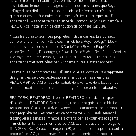
canadienne de l’immobilier (SDD®). SDD® met en référence des
inscriptions tenues par des agences immobilières autres que Royal
LePage et ses distributeurs. L'exactitude de l'information n'est pas
garantie et devrait être indépendamment vérifiée. La marque DDF®
appartient à l'Association canadienne de l’immobilier (ACI) et identifie le
REALTOR.ca Installation de distribution de données (SDD®).
*Tous les bureaux sont des propriétés indépendantes. Les bureaux
comprenant la mention « Services immobiliers Royal LePage
MD
Ltée »,
incluant sa division « Johnston & Daniel
MD
», « Royal LePage
MD
Credit
Valley Real Estate, Brokerage », « Royal LePage
MD
West Real Estate Services
», « Royal LePage
MD
Sussex », et « Les immeubles Mont-Tremblant »
appartiennent et sont gérés par Bridgemarq Real Estate Services
MD
.
Les marques de commerce MLS® ainsi que les logos qui s'y rapportent
désignent les services professionnels rendus par les membres
REALTORS® de l'ACI en vue de l'achat, de la vente et de la location de
biens immobiliers dans le cadre d'un système de vente collaborative.
REALTOR®, REALTORS® et le logo REALTOR® sont des marques
déposées de REALTOR® Canada Inc., une compagnie dont la National
Association of REALTORS® et l'Association canadienne de l’immobilier
sont propriétaires. Les marques de commerce REALTOR® servent à
distinguer les services immobiliers offerts par les courtiers et agents
immobilier en tant que membres de l'ACI. Les marques d'homologation
S.I.A.® /MLS®, Service inter-agences®, et leurs logos respectifs sont la
propriété de l'ACI, et ils servent à identifier les services immobiliers que