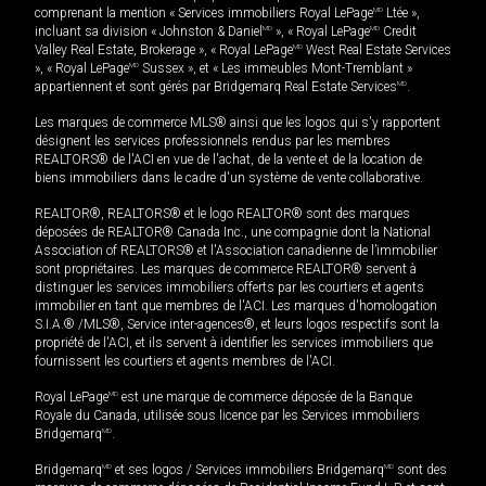
comprenant la mention « Services immobiliers Royal LePage
MD
Ltée »,
incluant sa division « Johnston & Daniel
MD
», « Royal LePage
MD
Credit
Valley Real Estate, Brokerage », « Royal LePage
MD
West Real Estate Services
», « Royal LePage
MD
Sussex », et « Les immeubles Mont-Tremblant »
appartiennent et sont gérés par Bridgemarq Real Estate Services
MD
.
Les marques de commerce MLS® ainsi que les logos qui s'y rapportent
désignent les services professionnels rendus par les membres
REALTORS® de l'ACI en vue de l'achat, de la vente et de la location de
biens immobiliers dans le cadre d'un système de vente collaborative.
REALTOR®, REALTORS® et le logo REALTOR® sont des marques
déposées de REALTOR® Canada Inc., une compagnie dont la National
Association of REALTORS® et l'Association canadienne de l’immobilier
sont propriétaires. Les marques de commerce REALTOR® servent à
distinguer les services immobiliers offerts par les courtiers et agents
immobilier en tant que membres de l'ACI. Les marques d'homologation
S.I.A.® /MLS®, Service inter-agences®, et leurs logos respectifs sont la
propriété de l'ACI, et ils servent à identifier les services immobiliers que
fournissent les courtiers et agents membres de l'ACI.
Royal LePage
MD
est une marque de commerce déposée de la Banque
Royale du Canada, utilisée sous licence par les Services immobiliers
Bridgemarq
MD
.
Bridgemarq
MD
et ses logos / Services immobiliers Bridgemarq
MD
sont des