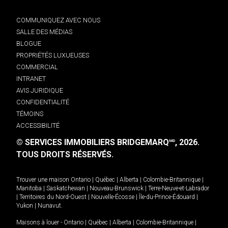
COMMUNIQUEZ AVEC NOUS
SALLE DES MÉDIAS
BLOGUE
PROPRIÉTÉS LUXUEUSES
COMMERCIAL
INTRANET
AVIS JURIDIQUE
CONFIDENTIALITÉ
TÉMOINS
ACCESSIBILITÉ
© SERVICES IMMOBILIERS BRIDGEMARQ
, 2026.
MD
TOUS DROITS RÉSERVÉS.
Trouver une maison
Ontario
|
Québec
|
Alberta
|
Colombie-Britannique
|
Manitoba
|
Saskatchewan
|
Nouveau-Brunswick
|
Terre-Neuve-et-Labrador
|
Territoires du Nord-Ouest
|
Nouvelle-Écosse
|
Île-du-Prince-Édouard
|
Yukon
|
Nunavut
.
Maisons à louer -
Ontario
|
Québec
|
Alberta
|
Colombie-Britannique
|