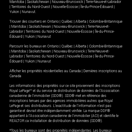
Manitoba
|
Saskatchewan
|
Nouveau-Brunswick
|
Terre-Neuve-et-Labrador
|
Territoires du Nord-Ouest
|
Nouvelle-Écosse
|
Île-du-Prince-Édouard
|
Yukon
|
Nunavut
.
Trouver des courtiers en
Ontario
|
Québec
|
Alberta
|
Colombie-Britannique
|
Manitoba
|
Saskatchewan
|
Nouveau-Brunswick
|
Terre-Neuve-et-
Labrador
|
Territoires du Nord-Ouest
|
Nouvelle-Écosse
|
Île-du-Prince-
Édouard
|
Yukon
|
Nunavut
Parcourir les bureaux en
Ontario
|
Québec
|
Alberta
|
Colombie-Britannique
|
Manitoba
|
Saskatchewan
|
Nouveau-Brunswick
|
Terre-Neuve-et-
Labrador
|
Territoires du Nord-Ouest
|
Nouvelle-Écosse
|
Île-du-Prince-
Édouard
|
Yukon
|
Nunavut
Afficher les propriétés résidentielles au Canada
|
Dernières inscriptions au
Canada
Les informations des propriétés sur ce site proviennent des inscriptions
Royal LePage
MD
et du service de distribution de données de l'Association
canadienne de l’immobilier (SDD®). SDD® met en référence des
inscriptions tenues par des agences immobilières autres que Royal
LePage et ses distributeurs. L'exactitude de l'information n'est pas
garantie et devrait être indépendamment vérifiée. La marque DDF®
appartient à l'Association canadienne de l’immobilier (ACI) et identifie le
REALTOR.ca Installation de distribution de données (SDD®).
*Tous les bureaux sont des propriétés indépendantes. Les bureaux