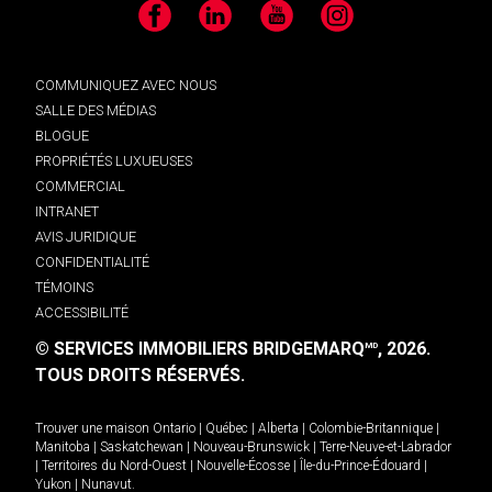
Facebook
LinkedIn
YouTube
Instagram
COMMUNIQUEZ AVEC NOUS
SALLE DES MÉDIAS
BLOGUE
PROPRIÉTÉS LUXUEUSES
COMMERCIAL
INTRANET
AVIS JURIDIQUE
CONFIDENTIALITÉ
TÉMOINS
ACCESSIBILITÉ
© SERVICES IMMOBILIERS BRIDGEMARQ
, 2026.
MD
TOUS DROITS RÉSERVÉS.
Trouver une maison
Ontario
|
Québec
|
Alberta
|
Colombie-Britannique
|
Manitoba
|
Saskatchewan
|
Nouveau-Brunswick
|
Terre-Neuve-et-Labrador
|
Territoires du Nord-Ouest
|
Nouvelle-Écosse
|
Île-du-Prince-Édouard
|
Yukon
|
Nunavut
.