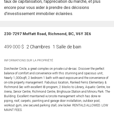
taux de capitalisation, l'appréciation du marché, et plus
encore pour vous aider à prendre des décisions
d'investissement immobilier éclairées.
230-7297 Moffatt Road, Richmond, BC, V6Y 3E6
2 Chambres
1 Salle de bain
499 000
$
INFORMATIONS SUR LA PROPRIÉTÉ
Dorchester Circle, a great complex on private cul-de-sac. Discover the perfect
balance of comfort and convenience with this stunning and spacious unit,
Nearly 1,000sqft, 2 bedroom 1 bath with east exposure and the convenience of
on-site property management. Fabulous location, Ranked Ferris Elementary &
Richmond Sec with excellent IB program, 2 blocks to Library, Aquatic Centre, Ice
Arena, Senior Centre, Richmond Centre, Brighouse Station and Minoru Park. The
Building: Excellent maintained w/onsite management which has done re-
piping, roof, carpets, painting and garage door installation, outdoor pool,
workout gym, one secured parking stall, one locker. RENTALS ALLOWED. LOW
MAINT FEES.