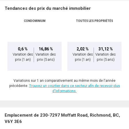
Tendances des prix du marché immobilier
CONDOMINIUM
TOUTES LES PROPRIÉTÉS
0,6 %
16,86 %
2,02 %
31,12 %
Variation des
Variation des
Variation des
Variation des
prix
(1 an)
prix
(5 ans)
prix
(1 an)
prix
(5 ans)
Variations sur 1 an comparativement au même mois de l'année
précédente.
Trouvez un courtier dans ce secteur afin de recevoir plus
d'informations.
Emplacement de 230-7297 Moffatt Road, Richmond, BC,
V6Y 3E6