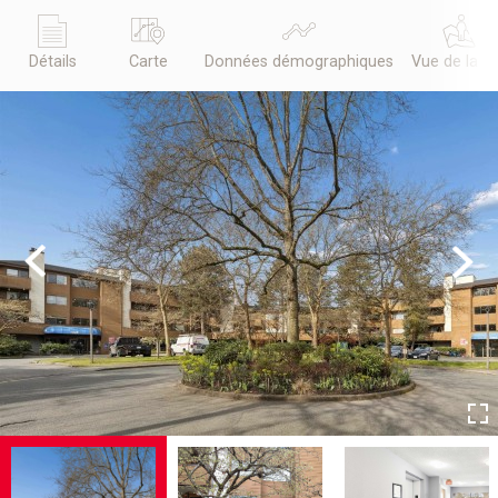
Détails
Carte
Données démographiques
Vue de la r
Previous
Next