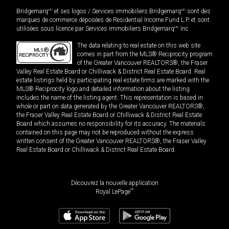
Bridgemarq
MD
et ses logos / Services immobiliers Bridgemarq
MD
sont des
marques de commerce déposées de Residential Income Fund L.P. et sont
utilisées sous licence par Services immobiliers Bridgemarq
MD
Inc.
The data relating to real estate on this web site
comes in part from the MLS® Reciprocity program
of the Greater Vancouver REALTORS®, the Fraser
Valley Real Estate Board or Chilliwack & District Real Estate Board. Real
estate listings held by participating real estate firms are marked with the
MLS® Reciprocity logo and detailed information about the listing
includes the name of the listing agent. This representation is based in
whole or part on data generated by the Greater Vancouver REALTORS®,
the Fraser Valley Real Estate Board or Chilliwack & District Real Estate
Board which assumes no responsibility for its accuracy. The materials
contained on this page may not be reproduced without the express
written consent of the Greater Vancouver REALTORS®, the Fraser Valley
Real Estate Board or Chilliwack & District Real Estate Board.
Découvrez la nouvelle application
MD
Royal LePage
499 000
$