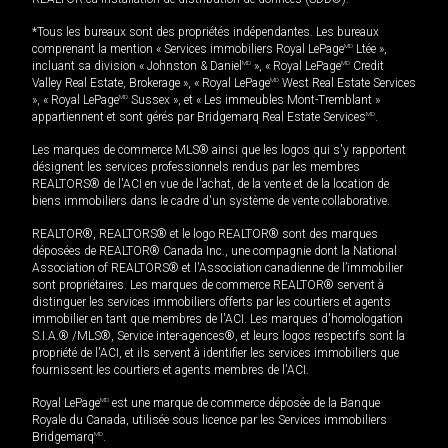
*Tous les bureaux sont des propriétés indépendantes. Les bureaux
comprenant la mention « Services immobiliers Royal LePage
MD
Ltée »,
incluant sa division « Johnston & Daniel
MD
», « Royal LePage
MD
Credit
Valley Real Estate, Brokerage », « Royal LePage
MD
West Real Estate Services
», « Royal LePage
MD
Sussex », et « Les immeubles Mont-Tremblant »
appartiennent et sont gérés par Bridgemarq Real Estate Services
MD
.
Les marques de commerce MLS® ainsi que les logos qui s'y rapportent
désignent les services professionnels rendus par les membres
REALTORS® de l'ACI en vue de l'achat, de la vente et de la location de
biens immobiliers dans le cadre d'un système de vente collaborative.
REALTOR®, REALTORS® et le logo REALTOR® sont des marques
déposées de REALTOR® Canada Inc., une compagnie dont la National
Association of REALTORS® et l'Association canadienne de l’immobilier
sont propriétaires. Les marques de commerce REALTOR® servent à
distinguer les services immobiliers offerts par les courtiers et agents
immobilier en tant que membres de l'ACI. Les marques d'homologation
S.I.A.® /MLS®, Service inter-agences®, et leurs logos respectifs sont la
propriété de l'ACI, et ils servent à identifier les services immobiliers que
fournissent les courtiers et agents membres de l'ACI.
Royal LePage
MD
est une marque de commerce déposée de la Banque
Royale du Canada, utilisée sous licence par les Services immobiliers
Bridgemarq
MD
.