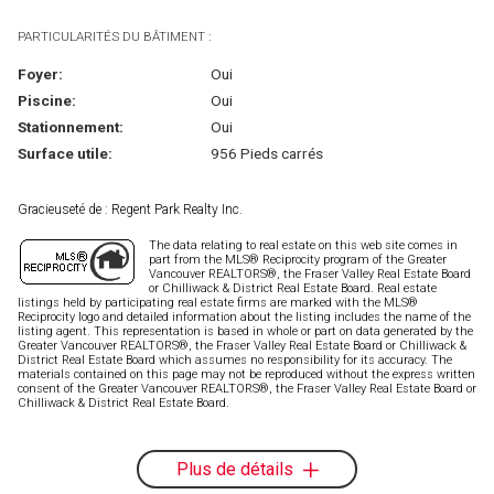
PARTICULARITÉS DU BÂTIMENT :
Foyer:
Oui
Piscine:
Oui
Stationnement:
Oui
Surface utile:
956 Pieds carrés
Gracieuseté de : Regent Park Realty Inc.
The data relating to real estate on this web site comes in
part from the MLS® Reciprocity program of the Greater
Vancouver REALTORS®, the Fraser Valley Real Estate Board
or Chilliwack & District Real Estate Board. Real estate
listings held by participating real estate firms are marked with the MLS®
Reciprocity logo and detailed information about the listing includes the name of the
listing agent. This representation is based in whole or part on data generated by the
Greater Vancouver REALTORS®, the Fraser Valley Real Estate Board or Chilliwack &
District Real Estate Board which assumes no responsibility for its accuracy. The
materials contained on this page may not be reproduced without the express written
consent of the Greater Vancouver REALTORS®, the Fraser Valley Real Estate Board or
Chilliwack & District Real Estate Board.
Plus de détails