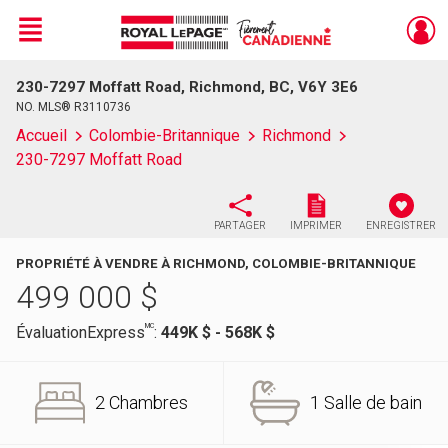
Menu
230-7297 Moffatt Road, Richmond, BC, V6Y 3E6
Live
En Direct
NO. MLS® R3110736
Accueil
Colombie-Britannique
Richmond
230-7297 Moffatt Road
PARTAGER
IMPRIMER
ENREGISTRER
PROPRIÉTÉ À VENDRE À RICHMOND, COLOMBIE-BRITANNIQUE
499 000
$
MC
ÉvaluationExpress
:
449K $ - 568K $
2 Chambres
1 Salle de bain