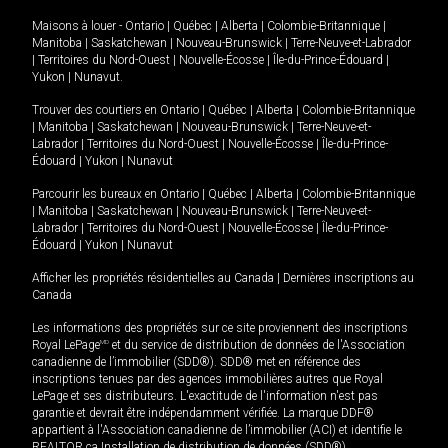
Maisons à louer -
Ontario
|
Québec
|
Alberta
|
Colombie-Britannique
|
Manitoba
|
Saskatchewan
|
Nouveau-Brunswick
|
Terre-Neuve-et-Labrador
|
Territoires du Nord-Ouest
|
Nouvelle-Écosse
|
Île-du-Prince-Édouard
|
Yukon
|
Nunavut
.
Trouver des courtiers en
Ontario
|
Québec
|
Alberta
|
Colombie-Britannique
|
Manitoba
|
Saskatchewan
|
Nouveau-Brunswick
|
Terre-Neuve-et-
Labrador
|
Territoires du Nord-Ouest
|
Nouvelle-Écosse
|
Île-du-Prince-
Édouard
|
Yukon
|
Nunavut
Parcourir les bureaux en
Ontario
|
Québec
|
Alberta
|
Colombie-Britannique
|
Manitoba
|
Saskatchewan
|
Nouveau-Brunswick
|
Terre-Neuve-et-
Labrador
|
Territoires du Nord-Ouest
|
Nouvelle-Écosse
|
Île-du-Prince-
Édouard
|
Yukon
|
Nunavut
Afficher les propriétés résidentielles au Canada
|
Dernières inscriptions au
Canada
Les informations des propriétés sur ce site proviennent des inscriptions
Royal LePage
MD
et du service de distribution de données de l'Association
canadienne de l’immobilier (SDD®). SDD® met en référence des
inscriptions tenues par des agences immobilières autres que Royal
LePage et ses distributeurs. L'exactitude de l'information n'est pas
garantie et devrait être indépendamment vérifiée. La marque DDF®
appartient à l'Association canadienne de l’immobilier (ACI) et identifie le
REALTOR.ca Installation de distribution de données (SDD®).