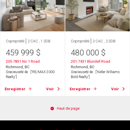
Copropriété
2 CAC , 1 SDB
Copropriété
2 CAC , 2 SDB
459 999
$
480 000
$
205-7831 No 1 Road
201-7431 Blundell Road
Richmond, BC
Richmond, BC
Gracieuseté de : ['RE/MAX 2000
Gracieuseté de : ['Keller Williams
Realty']
Bold Realty']
Enregistrer
Voir
Enregistrer
Voir
Haut de page