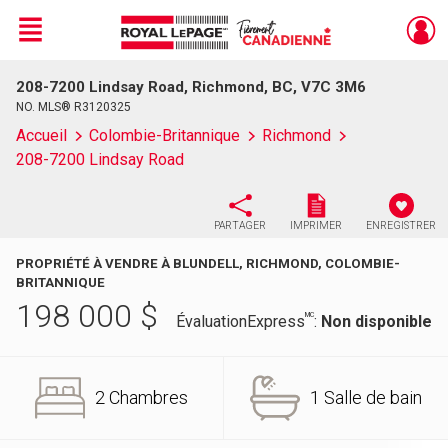
Menu
208-7200 Lindsay Road, Richmond, BC, V7C 3M6
Live
En Direct
NO. MLS® R3120325
Accueil
Colombie-Britannique
Richmond
208-7200 Lindsay Road
PARTAGER
IMPRIMER
ENREGISTRER
PROPRIÉTÉ À VENDRE À BLUNDELL, RICHMOND, COLOMBIE-
BRITANNIQUE
198 000
$
MC
ÉvaluationExpress
:
Non disponible
2 Chambres
1 Salle de bain