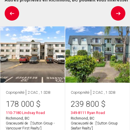
Copropriété
2 CAC , 1 SDB
Copropriété
2 CAC , 1 SDB
178 000
$
239 800
$
110-7180 Lindsay Road
349-8111 Ryan Road
Richmond, BC
Richmond, BC
Gracieuseté de : ['Sutton Group -
Gracieuseté de : ['Sutton Group
Vancouver First Realty']
Seafair Realty']