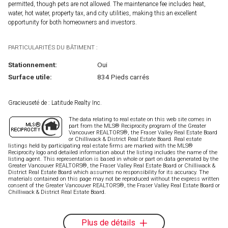
permitted, though pets are not allowed. The maintenance fee includes heat,
water, hot water, property tax, and city utilities, making this an excellent
opportunity for both homeowners and investors.
PARTICULARITÉS DU BÂTIMENT :
Stationnement:
Oui
Surface utile:
834 Pieds carrés
Gracieuseté de : Latitude Realty Inc.
The data relating to real estate on this web site comes in
part from the MLS® Reciprocity program of the Greater
Vancouver REALTORS®, the Fraser Valley Real Estate Board
or Chilliwack & District Real Estate Board. Real estate
listings held by participating real estate firms are marked with the MLS®
Reciprocity logo and detailed information about the listing includes the name of the
listing agent. This representation is based in whole or part on data generated by the
Greater Vancouver REALTORS®, the Fraser Valley Real Estate Board or Chilliwack &
District Real Estate Board which assumes no responsibility for its accuracy. The
materials contained on this page may not be reproduced without the express written
consent of the Greater Vancouver REALTORS®, the Fraser Valley Real Estate Board or
Chilliwack & District Real Estate Board.
Plus de détails