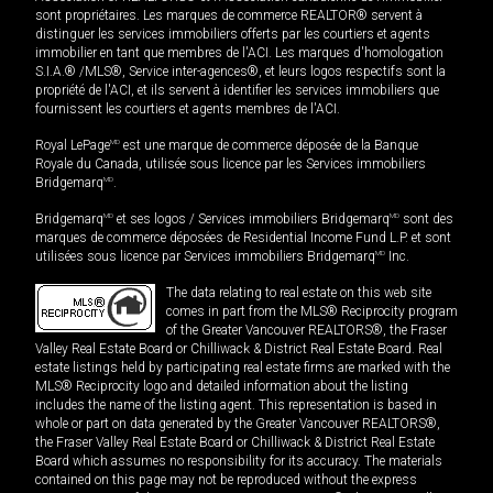
sont propriétaires. Les marques de commerce REALTOR® servent à
distinguer les services immobiliers offerts par les courtiers et agents
immobilier en tant que membres de l'ACI. Les marques d'homologation
S.I.A.® /MLS®, Service inter-agences®, et leurs logos respectifs sont la
propriété de l'ACI, et ils servent à identifier les services immobiliers que
fournissent les courtiers et agents membres de l'ACI.
Royal LePage
MD
est une marque de commerce déposée de la Banque
Royale du Canada, utilisée sous licence par les Services immobiliers
Bridgemarq
MD
.
Bridgemarq
MD
et ses logos / Services immobiliers Bridgemarq
MD
sont des
marques de commerce déposées de Residential Income Fund L.P. et sont
utilisées sous licence par Services immobiliers Bridgemarq
MD
Inc.
The data relating to real estate on this web site
comes in part from the MLS® Reciprocity program
of the Greater Vancouver REALTORS®, the Fraser
Valley Real Estate Board or Chilliwack & District Real Estate Board. Real
estate listings held by participating real estate firms are marked with the
MLS® Reciprocity logo and detailed information about the listing
includes the name of the listing agent. This representation is based in
whole or part on data generated by the Greater Vancouver REALTORS®,
the Fraser Valley Real Estate Board or Chilliwack & District Real Estate
Board which assumes no responsibility for its accuracy. The materials
contained on this page may not be reproduced without the express