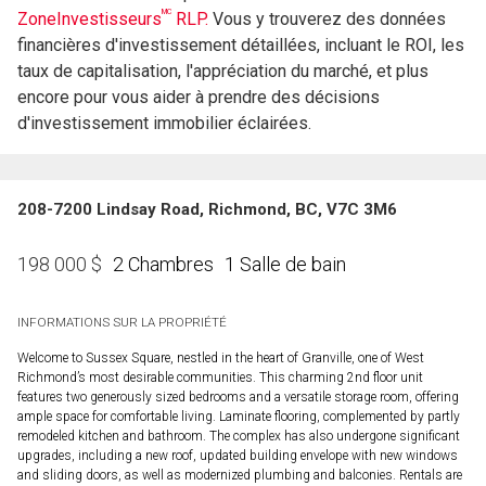
MC
ZoneInvestisseurs
RLP.
Vous y trouverez des données
financières d'investissement détaillées, incluant le ROI, les
taux de capitalisation, l'appréciation du marché, et plus
encore pour vous aider à prendre des décisions
d'investissement immobilier éclairées.
208-7200 Lindsay Road, Richmond, BC, V7C 3M6
2 Chambres
1 Salle de bain
198 000
$
INFORMATIONS SUR LA PROPRIÉTÉ
Welcome to Sussex Square, nestled in the heart of Granville, one of West
Richmond’s most desirable communities. This charming 2nd floor unit
features two generously sized bedrooms and a versatile storage room, offering
ample space for comfortable living. Laminate flooring, complemented by partly
remodeled kitchen and bathroom. The complex has also undergone significant
upgrades, including a new roof, updated building envelope with new windows
and sliding doors, as well as modernized plumbing and balconies. Rentals are