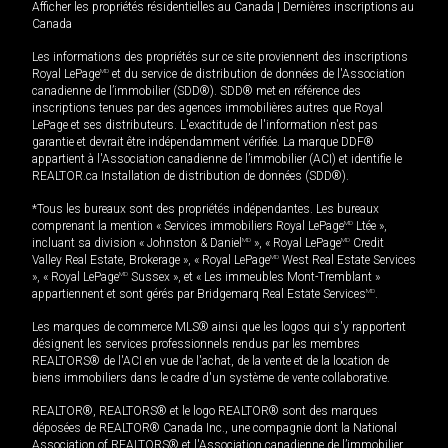
Afficher les propriétés résidentielles au Canada
|
Dernières inscriptions au
Canada
Les informations des propriétés sur ce site proviennent des inscriptions
Royal LePage
MD
et du service de distribution de données de l'Association
canadienne de l’immobilier (SDD®). SDD® met en référence des
inscriptions tenues par des agences immobilières autres que Royal
LePage et ses distributeurs. L'exactitude de l'information n'est pas
garantie et devrait être indépendamment vérifiée. La marque DDF®
appartient à l'Association canadienne de l’immobilier (ACI) et identifie le
REALTOR.ca Installation de distribution de données (SDD®).
*Tous les bureaux sont des propriétés indépendantes. Les bureaux
comprenant la mention « Services immobiliers Royal LePage
MD
Ltée »,
incluant sa division « Johnston & Daniel
MD
», « Royal LePage
MD
Credit
Valley Real Estate, Brokerage », « Royal LePage
MD
West Real Estate Services
», « Royal LePage
MD
Sussex », et « Les immeubles Mont-Tremblant »
appartiennent et sont gérés par Bridgemarq Real Estate Services
MD
.
Les marques de commerce MLS® ainsi que les logos qui s'y rapportent
désignent les services professionnels rendus par les membres
REALTORS® de l'ACI en vue de l'achat, de la vente et de la location de
biens immobiliers dans le cadre d'un système de vente collaborative.
REALTOR®, REALTORS® et le logo REALTOR® sont des marques
déposées de REALTOR® Canada Inc., une compagnie dont la National
Association of REALTORS® et l'Association canadienne de l’immobilier