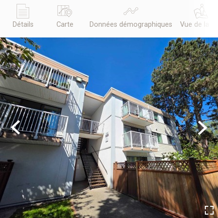
Détails
Carte
Données démographiques
Vue de la r
Previous
Next