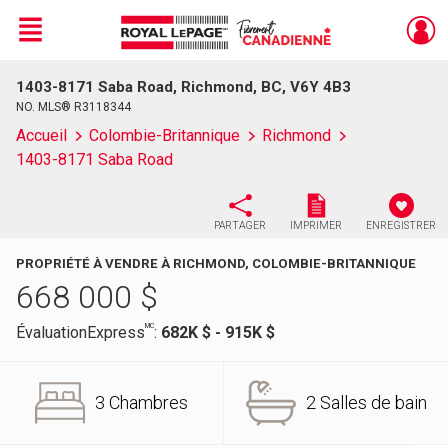
Menu
1403-8171 Saba Road, Richmond, BC, V6Y 4B3
Live
En Direct
NO. MLS® R3118344
Accueil
Colombie-Britannique
Richmond
1403-8171 Saba Road
PARTAGER
IMPRIMER
ENREGISTRER
PROPRIÉTÉ À VENDRE À RICHMOND, COLOMBIE-BRITANNIQUE
668 000
$
MC
ÉvaluationExpress
:
682K $ - 915K $
3 Chambres
2 Salles de bain