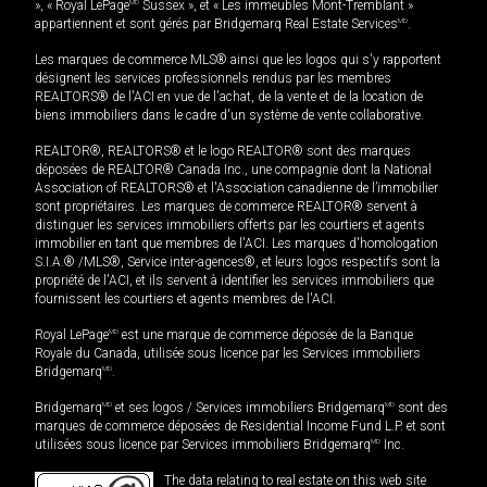
», « Royal LePage
MD
Sussex », et « Les immeubles Mont-Tremblant »
appartiennent et sont gérés par Bridgemarq Real Estate Services
MD
.
Les marques de commerce MLS® ainsi que les logos qui s'y rapportent
désignent les services professionnels rendus par les membres
REALTORS® de l'ACI en vue de l'achat, de la vente et de la location de
biens immobiliers dans le cadre d'un système de vente collaborative.
REALTOR®, REALTORS® et le logo REALTOR® sont des marques
déposées de REALTOR® Canada Inc., une compagnie dont la National
Association of REALTORS® et l'Association canadienne de l’immobilier
sont propriétaires. Les marques de commerce REALTOR® servent à
distinguer les services immobiliers offerts par les courtiers et agents
immobilier en tant que membres de l'ACI. Les marques d'homologation
S.I.A.® /MLS®, Service inter-agences®, et leurs logos respectifs sont la
propriété de l'ACI, et ils servent à identifier les services immobiliers que
fournissent les courtiers et agents membres de l'ACI.
Royal LePage
MD
est une marque de commerce déposée de la Banque
Royale du Canada, utilisée sous licence par les Services immobiliers
Bridgemarq
MD
.
Bridgemarq
MD
et ses logos / Services immobiliers Bridgemarq
MD
sont des
marques de commerce déposées de Residential Income Fund L.P. et sont
utilisées sous licence par Services immobiliers Bridgemarq
MD
Inc.
The data relating to real estate on this web site