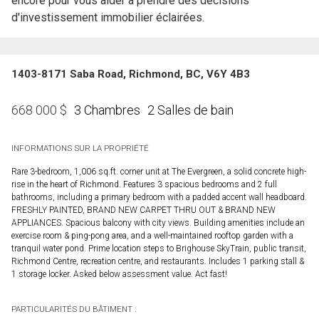
encore pour vous aider à prendre des décisions
d'investissement immobilier éclairées.
1403-8171 Saba Road, Richmond, BC, V6Y 4B3
3 Chambres
2 Salles de bain
668 000
$
INFORMATIONS SUR LA PROPRIÉTÉ
Rare 3-bedroom, 1,006 sq.ft. corner unit at The Evergreen, a solid concrete high-
rise in the heart of Richmond. Features 3 spacious bedrooms and 2 full
bathrooms, including a primary bedroom with a padded accent wall headboard.
FRESHLY PAINTED, BRAND NEW CARPET THRU OUT & BRAND NEW
APPLIANCES. Spacious balcony with city views. Building amenities include an
exercise room & ping-pong area, and a well-maintained rooftop garden with a
tranquil water pond. Prime location steps to Brighouse SkyTrain, public transit,
Richmond Centre, recreation centre, and restaurants. Includes 1 parking stall &
1 storage locker. Asked below assessment value. Act fast!
PARTICULARITÉS DU BÂTIMENT :