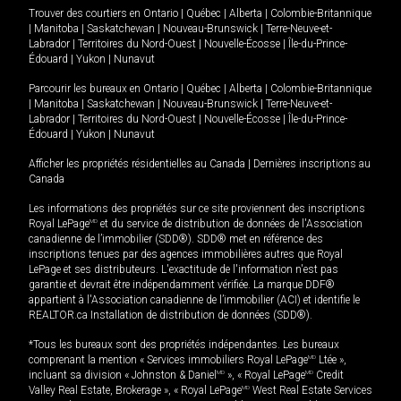
Trouver des courtiers en
Ontario
|
Québec
|
Alberta
|
Colombie-Britannique
|
Manitoba
|
Saskatchewan
|
Nouveau-Brunswick
|
Terre-Neuve-et-
Labrador
|
Territoires du Nord-Ouest
|
Nouvelle-Écosse
|
Île-du-Prince-
Édouard
|
Yukon
|
Nunavut
Parcourir les bureaux en
Ontario
|
Québec
|
Alberta
|
Colombie-Britannique
|
Manitoba
|
Saskatchewan
|
Nouveau-Brunswick
|
Terre-Neuve-et-
Labrador
|
Territoires du Nord-Ouest
|
Nouvelle-Écosse
|
Île-du-Prince-
Édouard
|
Yukon
|
Nunavut
Afficher les propriétés résidentielles au Canada
|
Dernières inscriptions au
Canada
Les informations des propriétés sur ce site proviennent des inscriptions
Royal LePage
MD
et du service de distribution de données de l'Association
canadienne de l’immobilier (SDD®). SDD® met en référence des
inscriptions tenues par des agences immobilières autres que Royal
LePage et ses distributeurs. L'exactitude de l'information n'est pas
garantie et devrait être indépendamment vérifiée. La marque DDF®
appartient à l'Association canadienne de l’immobilier (ACI) et identifie le
REALTOR.ca Installation de distribution de données (SDD®).
*Tous les bureaux sont des propriétés indépendantes. Les bureaux
comprenant la mention « Services immobiliers Royal LePage
MD
Ltée »,
incluant sa division « Johnston & Daniel
MD
», « Royal LePage
MD
Credit
Valley Real Estate, Brokerage », « Royal LePage
MD
West Real Estate Services