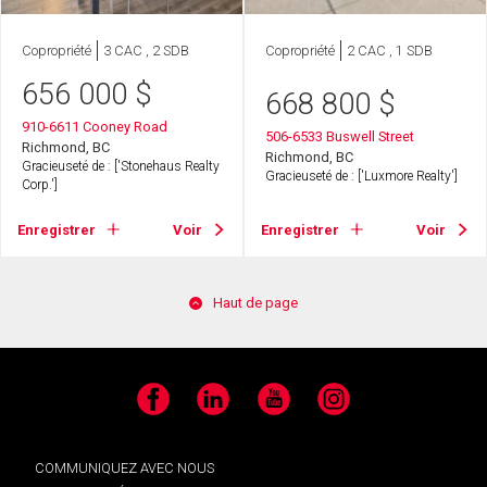
Copropriété
3 CAC , 2 SDB
Copropriété
2 CAC , 1 SDB
656 000
$
668 800
$
910-6611 Cooney Road
506-6533 Buswell Street
Richmond, BC
Richmond, BC
Gracieuseté de : ['Stonehaus Realty
Gracieuseté de : ['Luxmore Realty']
Corp.']
Enregistrer
Voir
Enregistrer
Voir
Haut de page
Facebook
LinkedIn
YouTube
Instagram
COMMUNIQUEZ AVEC NOUS