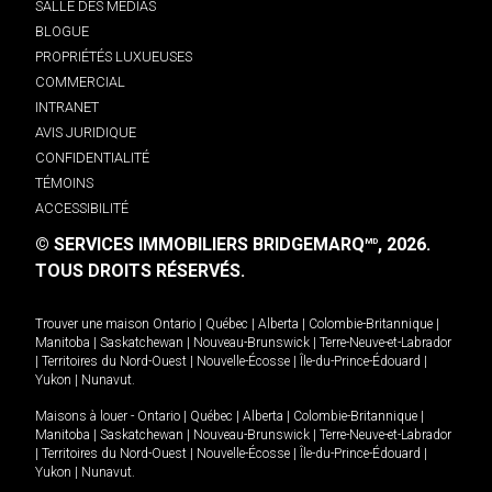
SALLE DES MÉDIAS
BLOGUE
PROPRIÉTÉS LUXUEUSES
COMMERCIAL
INTRANET
AVIS JURIDIQUE
CONFIDENTIALITÉ
TÉMOINS
ACCESSIBILITÉ
© SERVICES IMMOBILIERS BRIDGEMARQ
, 2026.
MD
TOUS DROITS RÉSERVÉS.
Trouver une maison
Ontario
|
Québec
|
Alberta
|
Colombie-Britannique
|
Manitoba
|
Saskatchewan
|
Nouveau-Brunswick
|
Terre-Neuve-et-Labrador
|
Territoires du Nord-Ouest
|
Nouvelle-Écosse
|
Île-du-Prince-Édouard
|
Yukon
|
Nunavut
.
Maisons à louer -
Ontario
|
Québec
|
Alberta
|
Colombie-Britannique
|
Manitoba
|
Saskatchewan
|
Nouveau-Brunswick
|
Terre-Neuve-et-Labrador
|
Territoires du Nord-Ouest
|
Nouvelle-Écosse
|
Île-du-Prince-Édouard
|
Yukon
|
Nunavut
.