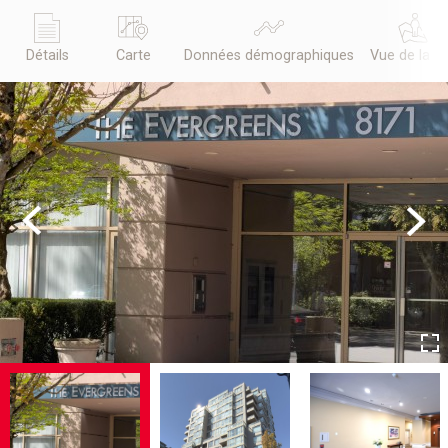
Détails
Carte
Données démographiques
Vue de la r
Previous
Next