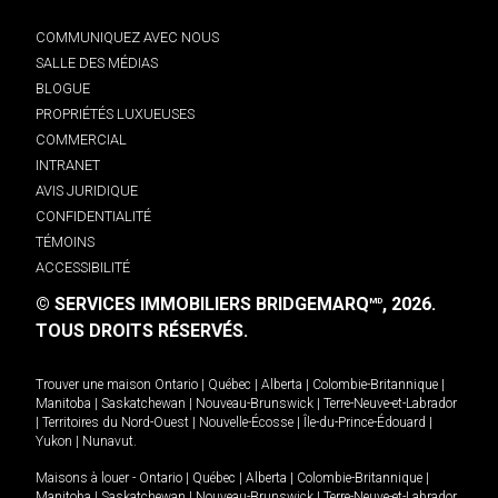
COMMUNIQUEZ AVEC NOUS
SALLE DES MÉDIAS
BLOGUE
PROPRIÉTÉS LUXUEUSES
COMMERCIAL
INTRANET
AVIS JURIDIQUE
CONFIDENTIALITÉ
TÉMOINS
ACCESSIBILITÉ
© SERVICES IMMOBILIERS BRIDGEMARQ
, 2026.
MD
TOUS DROITS RÉSERVÉS.
Trouver une maison
Ontario
|
Québec
|
Alberta
|
Colombie-Britannique
|
Manitoba
|
Saskatchewan
|
Nouveau-Brunswick
|
Terre-Neuve-et-Labrador
|
Territoires du Nord-Ouest
|
Nouvelle-Écosse
|
Île-du-Prince-Édouard
|
Yukon
|
Nunavut
.
Maisons à louer -
Ontario
|
Québec
|
Alberta
|
Colombie-Britannique
|
Manitoba
|
Saskatchewan
|
Nouveau-Brunswick
|
Terre-Neuve-et-Labrador