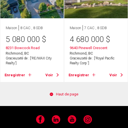
Maison
8 CAC , 8 SDB
Maison
7 CAC , 8 SDB
5 080 000
$
4 680 000
$
8231 Bowcock Road
9640 Pinewell Crescent
Richmond, BC
Richmond, BC
Gracieuseté de : ['RE/MAX City
Gracieuseté de : ['Royal Pacific
Realty']
Realty Corp.']
Enregistrer
Voir
Enregistrer
Voir
Haut de page
Facebook
LinkedIn
YouTube
Instagram