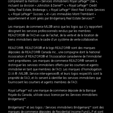
comprenant la mention « Services immobiliers Royal LePage
MD
Ltée »,
incluant sa division « Johnston & Daniel
MD
», « Royal LePage
MD
Credit
Valley Real Estate, Brokerage », « Royal LePage
MD
West Real Estate Services
», « Royal LePage
MD
Sussex », et « Les immeubles Mont-Tremblant »
appartiennent et sont gérés par Bridgemarq Real Estate Services
MD
.
Les marques de commerce MLS® ainsi que les logos qui s'y rapportent
désignent les services professionnels rendus par les membres
REALTORS® de l'ACI en vue de l'achat, de la vente et de la location de
biens immobiliers dans le cadre d'un système de vente collaborative.
REALTOR®, REALTORS® et le logo REALTOR® sont des marques
déposées de REALTOR® Canada Inc., une compagnie dont la National
Association of REALTORS® et l'Association canadienne de l’immobilier
sont propriétaires. Les marques de commerce REALTOR® servent à
distinguer les services immobiliers offerts par les courtiers et agents
immobilier en tant que membres de l'ACI. Les marques d'homologation
S.I.A.® /MLS®, Service inter-agences®, et leurs logos respectifs sont la
propriété de l'ACI, et ils servent à identifier les services immobiliers que
fournissent les courtiers et agents membres de l'ACI.
Royal LePage
MD
est une marque de commerce déposée de la Banque
Royale du Canada, utilisée sous licence par les Services immobiliers
Bridgemarq
MD
.
Bridgemarq
MD
et ses logos / Services immobiliers Bridgemarq
MD
sont des
marques de commerce déposées de Residential Income Fund L.P. et sont