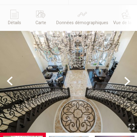
Détails
Carte
Données démographiques
Vue de la r
Previous
Next