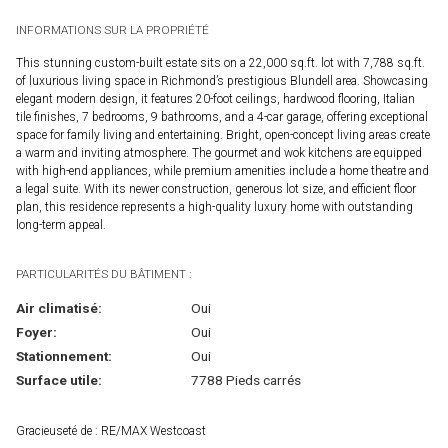
INFORMATIONS SUR LA PROPRIÉTÉ
This stunning custom-built estate sits on a 22,000 sq.ft. lot with 7,788 sq.ft.
of luxurious living space in Richmond’s prestigious Blundell area. Showcasing
elegant modern design, it features 20-foot ceilings, hardwood flooring, Italian
tile finishes, 7 bedrooms, 9 bathrooms, and a 4-car garage, offering exceptional
space for family living and entertaining. Bright, open-concept living areas create
a warm and inviting atmosphere. The gourmet and wok kitchens are equipped
with high-end appliances, while premium amenities include a home theatre and
a legal suite. With its newer construction, generous lot size, and efficient floor
plan, this residence represents a high-quality luxury home with outstanding
long-term appeal.
PARTICULARITÉS DU BÂTIMENT :
Air climatisé:
Oui
Foyer:
Oui
Stationnement:
Oui
Surface utile:
7788 Pieds carrés
Gracieuseté de : RE/MAX Westcoast