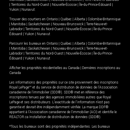
|
Territoires du Nord-Ouest
|
Nouvelle-Écosse
|
Île-du-Prince-Édouard
|
Yukon
|
Nunavut
.
Trouver des courtiers en
Ontario
|
Québec
|
Alberta
|
Colombie-Britannique
|
Manitoba
|
Saskatchewan
|
Nouveau-Brunswick
|
Terre-Neuve-et-
Labrador
|
Territoires du Nord-Ouest
|
Nouvelle-Écosse
|
Île-du-Prince-
Édouard
|
Yukon
|
Nunavut
Parcourir les bureaux en
Ontario
|
Québec
|
Alberta
|
Colombie-Britannique
|
Manitoba
|
Saskatchewan
|
Nouveau-Brunswick
|
Terre-Neuve-et-
Labrador
|
Territoires du Nord-Ouest
|
Nouvelle-Écosse
|
Île-du-Prince-
Édouard
|
Yukon
|
Nunavut
Afficher les propriétés résidentielles au Canada
|
Dernières inscriptions au
Canada
Les informations des propriétés sur ce site proviennent des inscriptions
Royal LePage
MD
et du service de distribution de données de l'Association
canadienne de l’immobilier (SDD®). SDD® met en référence des
inscriptions tenues par des agences immobilières autres que Royal
LePage et ses distributeurs. L'exactitude de l'information n'est pas
garantie et devrait être indépendamment vérifiée. La marque DDF®
appartient à l'Association canadienne de l’immobilier (ACI) et identifie le
REALTOR.ca Installation de distribution de données (SDD®).
*Tous les bureaux sont des propriétés indépendantes. Les bureaux