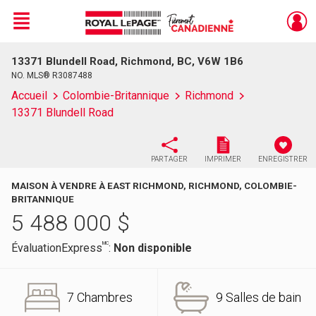
Menu
13371 Blundell Road, Richmond, BC, V6W 1B6
Live
En Direct
NO. MLS® R3087488
Accueil
Colombie-Britannique
Richmond
13371 Blundell Road
PARTAGER
IMPRIMER
ENREGISTRER
MAISON À VENDRE À EAST RICHMOND, RICHMOND, COLOMBIE-
BRITANNIQUE
5 488 000
$
MC
ÉvaluationExpress
:
Non disponible
7 Chambres
9 Salles de bain