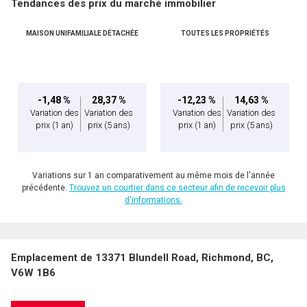
Tendances des prix du marché immobilier
MAISON UNIFAMILIALE DÉTACHÉE
TOUTES LES PROPRIÉTÉS
-1,48 %
28,37 %
-12,23 %
14,63 %
Variation des
Variation des
Variation des
Variation des
prix
(1 an)
prix
(5 ans)
prix
(1 an)
prix
(5 ans)
Variations sur 1 an comparativement au même mois de l'année
précédente.
Trouvez un courtier dans ce secteur afin de recevoir plus
d'informations.
Emplacement de 13371 Blundell Road, Richmond, BC,
V6W 1B6