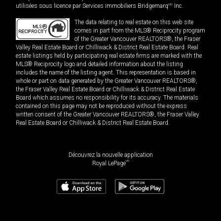
utilisées sous licence par Services immobiliers Bridgemarq
MD
Inc.
The data relating to real estate on this web site
comes in part from the MLS® Reciprocity program
of the Greater Vancouver REALTORS®, the Fraser
Valley Real Estate Board or Chilliwack & District Real Estate Board. Real
estate listings held by participating real estate firms are marked with the
MLS® Reciprocity logo and detailed information about the listing
includes the name of the listing agent. This representation is based in
whole or part on data generated by the Greater Vancouver REALTORS®,
the Fraser Valley Real Estate Board or Chilliwack & District Real Estate
Board which assumes no responsibility for its accuracy. The materials
contained on this page may not be reproduced without the express
written consent of the Greater Vancouver REALTORS®, the Fraser Valley
Real Estate Board or Chilliwack & District Real Estate Board.
Découvrez la nouvelle application
MD
Royal LePage
5 488 000
$
Planifier une visite
Demander plus d'information