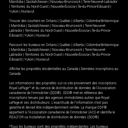
Manitoba
|
Saskatchewan
|
Nouveau-Brunswick
|
Terre-Neuve-et-Labrador
|
Territoires du Nord-Ouest
|
Nouvelle-Écosse
|
Île-du-Prince-Édouard
|
Yukon
|
Nunavut
.
Trouver des courtiers en
Ontario
|
Québec
|
Alberta
|
Colombie-Britannique
|
Manitoba
|
Saskatchewan
|
Nouveau-Brunswick
|
Terre-Neuve-et-
Labrador
|
Territoires du Nord-Ouest
|
Nouvelle-Écosse
|
Île-du-Prince-
Édouard
|
Yukon
|
Nunavut
Parcourir les bureaux en
Ontario
|
Québec
|
Alberta
|
Colombie-Britannique
|
Manitoba
|
Saskatchewan
|
Nouveau-Brunswick
|
Terre-Neuve-et-
Labrador
|
Territoires du Nord-Ouest
|
Nouvelle-Écosse
|
Île-du-Prince-
Édouard
|
Yukon
|
Nunavut
Afficher les propriétés résidentielles au Canada
|
Dernières inscriptions au
Canada
Les informations des propriétés sur ce site proviennent des inscriptions
Royal LePage
MD
et du service de distribution de données de l'Association
canadienne de l’immobilier (SDD®). SDD® met en référence des
inscriptions tenues par des agences immobilières autres que Royal
LePage et ses distributeurs. L'exactitude de l'information n'est pas
garantie et devrait être indépendamment vérifiée. La marque DDF®
appartient à l'Association canadienne de l’immobilier (ACI) et identifie le
REALTOR.ca Installation de distribution de données (SDD®).
*Tous les bureaux sont des propriétés indépendantes. Les bureaux