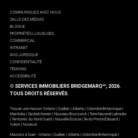
COMMUNIQUEZ AVEC NOUS
SALLE DES MÉDIAS
BLOGUE
PROPRIÉTÉS LUXUEUSES
COMMERCIAL
INTRANET
AVIS JURIDIQUE
CONFIDENTIALITÉ
TÉMOINS
ACCESSIBILITÉ
© SERVICES IMMOBILIERS BRIDGEMARQ
, 2026.
MD
TOUS DROITS RÉSERVÉS.
Trouver une maison
Ontario
|
Québec
|
Alberta
|
Colombie-Britannique
|
Manitoba
|
Saskatchewan
|
Nouveau-Brunswick
|
Terre-Neuve-et-Labrador
|
Territoires du Nord-Ouest
|
Nouvelle-Écosse
|
Île-du-Prince-Édouard
|
Yukon
|
Nunavut
.
Maisons à louer -
Ontario
|
Québec
|
Alberta
|
Colombie-Britannique
|