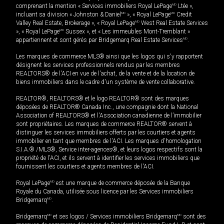
comprenant la mention « Services immobiliers Royal LePage
MD
Ltée »,
incluant sa division « Johnston & Daniel
MD
», « Royal LePage
MD
Credit
Valley Real Estate, Brokerage », « Royal LePage
MD
West Real Estate Services
», « Royal LePage
MD
Sussex », et « Les immeubles Mont-Tremblant »
appartiennent et sont gérés par Bridgemarq Real Estate Services
MD
.
Les marques de commerce MLS® ainsi que les logos qui s'y rapportent
désignent les services professionnels rendus par les membres
REALTORS® de l'ACI en vue de l'achat, de la vente et de la location de
biens immobiliers dans le cadre d'un système de vente collaborative.
REALTOR®, REALTORS® et le logo REALTOR® sont des marques
déposées de REALTOR® Canada Inc., une compagnie dont la National
Association of REALTORS® et l'Association canadienne de l’immobilier
sont propriétaires. Les marques de commerce REALTOR® servent à
distinguer les services immobiliers offerts par les courtiers et agents
immobilier en tant que membres de l'ACI. Les marques d'homologation
S.I.A.® /MLS®, Service inter-agences®, et leurs logos respectifs sont la
propriété de l'ACI, et ils servent à identifier les services immobiliers que
fournissent les courtiers et agents membres de l'ACI.
Royal LePage
MD
est une marque de commerce déposée de la Banque
Royale du Canada, utilisée sous licence par les Services immobiliers
Bridgemarq
MD
.
Bridgemarq
MD
et ses logos / Services immobiliers Bridgemarq
MD
sont des