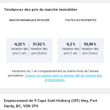
Tendances des prix du marché immobilier
Téléphone
(Optionnel)
MAISON UNIFAMILIALE DÉTACHÉE
TOUTES LES PROPRIÉTÉS
Message
-6,22 %
31,52 %
-5,2 %
33,04 %
Variation des
Variation des
Variation des
Variation des
prix
(1 an)
prix
(5 ans)
prix
(1 an)
prix
(5 ans)
Variations sur 1 an comparativement au même mois de l'année
précédente.
Trouvez un courtier dans ce secteur afin de recevoir plus
d'informations.
En cliquant sur le bouton « soumettre », vous consentez à nos conditions d'utilisation et
Emplacement de 9 Cape Sutil Holberg (Off) Hwy, Port
vous nous fournissez l'autorisation écrite de communiquer avec vous.
Hardy, BC, V0N 2P0