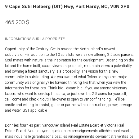
9 Cape Sutil Holberg (Off) Hwy, Port Hardy, BC, V0N 2P0
465 200
$
INFORMATIONS SUR LA PROPRIÉTÉ
Opportunity of the Century! Get in now on the North Island's newest
subdivision - in addition to the 10 acre lots we are now offering 2.5 acre parcels.
Soul mates with nature is the inspiration for the development. Depending on the
lot and the home built, ocean views are possible, mountain views a potentiality
and owning a forest sanctuary is a probability. The vision for this new
community is outstanding. Are you aware of what Tofino or any other major
community was originally? Be forward thinking like that when you view the
information for these lots. Think big - dream big! If you are among visionary
leaders who want to develop this area, or just own the 2.5 acres for yourself,
call, come and check it out! The owner is open to vendor financing. He'll be
onsite and willing to assist, guide or partner with construction, power, sewage
and water. GST applicable
Données fournies par : Vancouver Island Real Estate Board et Victoria Real
Estate Board. Nous croyons que tous les renseignements affichés sont exacts,
mais nous ne le garantissons pas; les renseignements devraient être vérifiés de