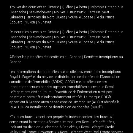
Trouver des courtiers en
Ontario
|
Québec
|
Alberta
|
Colombie-Britannique
|
Manitoba
|
Saskatchewan
|
Nouveau-Brunswick
|
Terre-Neuve-et-
Labrador
|
Territoires du Nord-Ouest
|
Nouvelle-Écosse
|
Île-du-Prince-
Édouard
|
Yukon
|
Nunavut
Parcourir les bureaux en
Ontario
|
Québec
|
Alberta
|
Colombie-Britannique
|
Manitoba
|
Saskatchewan
|
Nouveau-Brunswick
|
Terre-Neuve-et-
Labrador
|
Territoires du Nord-Ouest
|
Nouvelle-Écosse
|
Île-du-Prince-
Édouard
|
Yukon
|
Nunavut
Afficher les propriétés résidentielles au Canada
|
Dernières inscriptions au
Canada
Les informations des propriétés sur ce site proviennent des inscriptions
Royal LePage
MD
et du service de distribution de données de l'Association
canadienne de l’immobilier (SDD®). SDD® met en référence des
inscriptions tenues par des agences immobilières autres que Royal
LePage et ses distributeurs. L'exactitude de l'information n'est pas
garantie et devrait être indépendamment vérifiée. La marque DDF®
appartient à l'Association canadienne de l’immobilier (ACI) et identifie le
REALTOR.ca Installation de distribution de données (SDD®).
*Tous les bureaux sont des propriétés indépendantes. Les bureaux
comprenant la mention « Services immobiliers Royal LePage
MD
Ltée »,
incluant sa division « Johnston & Daniel
MD
», « Royal LePage
MD
Credit
Valley Real Estate, Brokerage », « Royal LePage
MD
West Real Estate Services