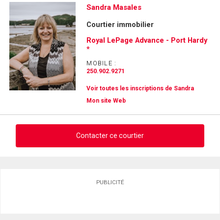
Sandra Masales
Courtier immobilier
Royal LePage Advance - Port Hardy
*
MOBILE :
250.902.9271
Voir toutes les inscriptions de Sandra
Mon site Web
Contacter ce courtier
Demander des infos sur cette inscription
PUBLICITÉ
Prénom
et
Nom
Courriel