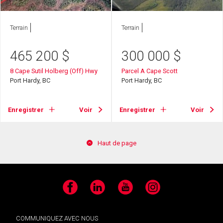
Terrain
Terrain
465 200
$
300 000
$
8 Cape Sutil Holberg (Off) Hwy
Parcel A Cape Scott
Port Hardy, BC
Port Hardy, BC
Enregistrer
Voir
Enregistrer
Voir
Haut de page
Facebook
LinkedIn
YouTube
Instagram
COMMUNIQUEZ AVEC NOUS