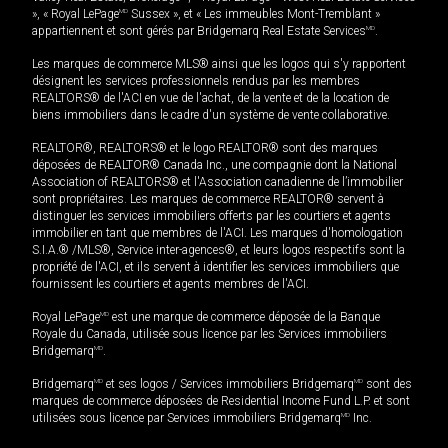
», « Royal LePage
MD
Sussex », et « Les immeubles Mont-Tremblant »
appartiennent et sont gérés par Bridgemarq Real Estate Services
MD
.
Les marques de commerce MLS® ainsi que les logos qui s'y rapportent
désignent les services professionnels rendus par les membres
REALTORS® de l'ACI en vue de l'achat, de la vente et de la location de
biens immobiliers dans le cadre d'un système de vente collaborative.
REALTOR®, REALTORS® et le logo REALTOR® sont des marques
déposées de REALTOR® Canada Inc., une compagnie dont la National
Association of REALTORS® et l'Association canadienne de l’immobilier
sont propriétaires. Les marques de commerce REALTOR® servent à
distinguer les services immobiliers offerts par les courtiers et agents
immobilier en tant que membres de l'ACI. Les marques d'homologation
S.I.A.® /MLS®, Service inter-agences®, et leurs logos respectifs sont la
propriété de l'ACI, et ils servent à identifier les services immobiliers que
fournissent les courtiers et agents membres de l'ACI.
Royal LePage
MD
est une marque de commerce déposée de la Banque
Royale du Canada, utilisée sous licence par les Services immobiliers
Bridgemarq
MD
.
Bridgemarq
MD
et ses logos / Services immobiliers Bridgemarq
MD
sont des
marques de commerce déposées de Residential Income Fund L.P. et sont
utilisées sous licence par Services immobiliers Bridgemarq
MD
Inc.