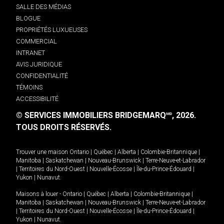
SALLE DES MÉDIAS
BLOGUE
PROPRIÉTÉS LUXUEUSES
COMMERCIAL
INTRANET
AVIS JURIDIQUE
CONFIDENTIALITÉ
TÉMOINS
ACCESSIBILITÉ
© SERVICES IMMOBILIERS BRIDGEMARQ
, 2026.
MD
TOUS DROITS RÉSERVÉS.
Trouver une maison
Ontario
|
Québec
|
Alberta
|
Colombie-Britannique
|
Manitoba
|
Saskatchewan
|
Nouveau-Brunswick
|
Terre-Neuve-et-Labrador
|
Territoires du Nord-Ouest
|
Nouvelle-Écosse
|
Île-du-Prince-Édouard
|
Yukon
|
Nunavut
.
Maisons à louer -
Ontario
|
Québec
|
Alberta
|
Colombie-Britannique
|
Manitoba
|
Saskatchewan
|
Nouveau-Brunswick
|
Terre-Neuve-et-Labrador
|
Territoires du Nord-Ouest
|
Nouvelle-Écosse
|
Île-du-Prince-Édouard
|
Yukon
|
Nunavut
.