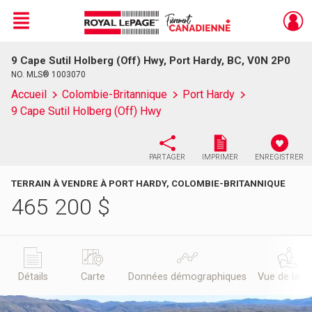
Menu
9 Cape Sutil Holberg (Off) Hwy, Port Hardy, BC, V0N 2P0
Live
En Direct
NO. MLS® 1003070
Accueil
Colombie-Britannique
Port Hardy
9 Cape Sutil Holberg (Off) Hwy
PARTAGER
IMPRIMER
ENREGISTRER
TERRAIN À VENDRE À PORT HARDY, COLOMBIE-BRITANNIQUE
465 200
$
Détails
Carte
Données démographiques
Vue de la r