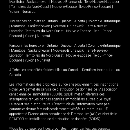
Manitoba
|
Saskatchewan
|
Nouveau-Brunswick
|
Terre-Neuve-et-Labrador
|
Territoires du Nord-Ouest
|
Nouvelle-Écosse
|
Île-du-Prince-Édouard
|
Yukon
|
Nunavut
.
Trouver des courtiers en
Ontario
|
Québec
|
Alberta
|
Colombie-Britannique
|
Manitoba
|
Saskatchewan
|
Nouveau-Brunswick
|
Terre-Neuve-et-
Labrador
|
Territoires du Nord-Ouest
|
Nouvelle-Écosse
|
Île-du-Prince-
Édouard
|
Yukon
|
Nunavut
Parcourir les bureaux en
Ontario
|
Québec
|
Alberta
|
Colombie-Britannique
|
Manitoba
|
Saskatchewan
|
Nouveau-Brunswick
|
Terre-Neuve-et-
Labrador
|
Territoires du Nord-Ouest
|
Nouvelle-Écosse
|
Île-du-Prince-
Édouard
|
Yukon
|
Nunavut
Afficher les propriétés résidentielles au Canada
|
Dernières inscriptions au
Canada
Les informations des propriétés sur ce site proviennent des inscriptions
Royal LePage
MD
et du service de distribution de données de l'Association
canadienne de l’immobilier (SDD®). SDD® met en référence des
inscriptions tenues par des agences immobilières autres que Royal
LePage et ses distributeurs. L'exactitude de l'information n'est pas
garantie et devrait être indépendamment vérifiée. La marque DDF®
appartient à l'Association canadienne de l’immobilier (ACI) et identifie le
REALTOR.ca Installation de distribution de données (SDD®).
*Tous les bureaux sont des propriétés indépendantes. Les bureaux