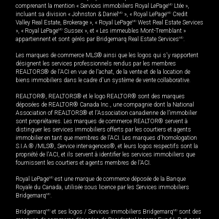
comprenant la mention « Services immobiliers Royal LePage
MD
Ltée »,
incluant sa division « Johnston & Daniel
MD
», « Royal LePage
MD
Credit
Valley Real Estate, Brokerage », « Royal LePage
MD
West Real Estate Services
», « Royal LePage
MD
Sussex », et « Les immeubles Mont-Tremblant »
appartiennent et sont gérés par Bridgemarq Real Estate Services
MD
.
Les marques de commerce MLS® ainsi que les logos qui s'y rapportent
désignent les services professionnels rendus par les membres
REALTORS® de l'ACI en vue de l'achat, de la vente et de la location de
biens immobiliers dans le cadre d'un système de vente collaborative.
REALTOR®, REALTORS® et le logo REALTOR® sont des marques
déposées de REALTOR® Canada Inc., une compagnie dont la National
Association of REALTORS® et l'Association canadienne de l’immobilier
sont propriétaires. Les marques de commerce REALTOR® servent à
distinguer les services immobiliers offerts par les courtiers et agents
immobilier en tant que membres de l'ACI. Les marques d'homologation
S.I.A.® /MLS®, Service inter-agences®, et leurs logos respectifs sont la
propriété de l'ACI, et ils servent à identifier les services immobiliers que
fournissent les courtiers et agents membres de l'ACI.
Royal LePage
MD
est une marque de commerce déposée de la Banque
Royale du Canada, utilisée sous licence par les Services immobiliers
Bridgemarq
MD
.
Bridgemarq
MD
et ses logos / Services immobiliers Bridgemarq
MD
sont des