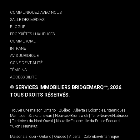
COMMUNIQUEZ AVEC NOUS
SALLE DES MÉDIAS
BLOGUE
PROPRIÉTÉS LUXUEUSES
COMMERCIAL
INTRANET
AVIS JURIDIQUE
CONFIDENTIALITÉ
TÉMOINS
ACCESSIBILITÉ
© SERVICES IMMOBILIERS BRIDGEMARQ
, 2026.
MD
TOUS DROITS RÉSERVÉS.
Trouver une maison
Ontario
|
Québec
|
Alberta
|
Colombie-Britannique
|
Manitoba
|
Saskatchewan
|
Nouveau-Brunswick
|
Terre-Neuve-et-Labrador
|
Territoires du Nord-Ouest
|
Nouvelle-Écosse
|
Île-du-Prince-Édouard
|
Yukon
|
Nunavut
.
Maisons à louer -
Ontario
|
Québec
|
Alberta
|
Colombie-Britannique
|