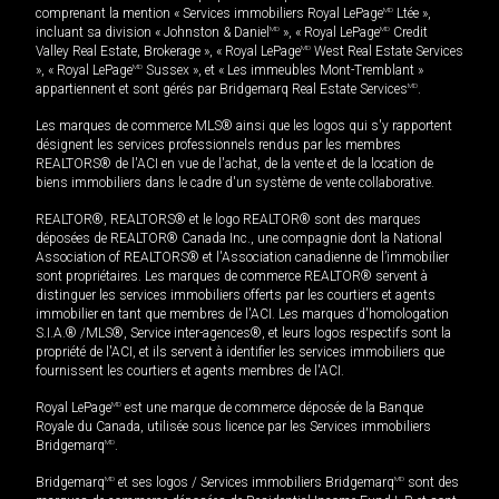
comprenant la mention « Services immobiliers Royal LePage
MD
Ltée »,
incluant sa division « Johnston & Daniel
MD
», « Royal LePage
MD
Credit
Valley Real Estate, Brokerage », « Royal LePage
MD
West Real Estate Services
», « Royal LePage
MD
Sussex », et « Les immeubles Mont-Tremblant »
appartiennent et sont gérés par Bridgemarq Real Estate Services
MD
.
Les marques de commerce MLS® ainsi que les logos qui s'y rapportent
désignent les services professionnels rendus par les membres
REALTORS® de l'ACI en vue de l'achat, de la vente et de la location de
biens immobiliers dans le cadre d'un système de vente collaborative.
REALTOR®, REALTORS® et le logo REALTOR® sont des marques
déposées de REALTOR® Canada Inc., une compagnie dont la National
Association of REALTORS® et l'Association canadienne de l’immobilier
sont propriétaires. Les marques de commerce REALTOR® servent à
distinguer les services immobiliers offerts par les courtiers et agents
immobilier en tant que membres de l'ACI. Les marques d'homologation
S.I.A.® /MLS®, Service inter-agences®, et leurs logos respectifs sont la
propriété de l'ACI, et ils servent à identifier les services immobiliers que
fournissent les courtiers et agents membres de l'ACI.
Royal LePage
MD
est une marque de commerce déposée de la Banque
Royale du Canada, utilisée sous licence par les Services immobiliers
Bridgemarq
MD
.
Bridgemarq
MD
et ses logos / Services immobiliers Bridgemarq
MD
sont des