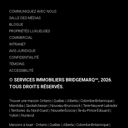
COMMUNIQUEZ AVEC NOUS
SALLE DES MÉDIAS
BLOGUE
PROPRIÉTÉS LUXUEUSES
COMMERCIAL
INTRANET
AVIS JURIDIQUE
CONFIDENTIALITÉ
TÉMOINS
ACCESSIBILITÉ
© SERVICES IMMOBILIERS BRIDGEMARQ
, 2026.
MD
TOUS DROITS RÉSERVÉS.
Trouver une maison
Ontario
|
Québec
|
Alberta
|
Colombie-Britannique
|
Manitoba
|
Saskatchewan
|
Nouveau-Brunswick
|
Terre-Neuve-et-Labrador
|
Territoires du Nord-Ouest
|
Nouvelle-Écosse
|
Île-du-Prince-Édouard
|
Yukon
|
Nunavut
.
Maisons à louer -
Ontario
|
Québec
|
Alberta
|
Colombie-Britannique
|