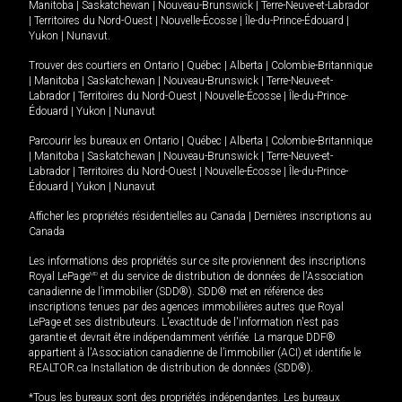
Manitoba
|
Saskatchewan
|
Nouveau-Brunswick
|
Terre-Neuve-et-Labrador
|
Territoires du Nord-Ouest
|
Nouvelle-Écosse
|
Île-du-Prince-Édouard
|
Yukon
|
Nunavut
.
Trouver des courtiers en
Ontario
|
Québec
|
Alberta
|
Colombie-Britannique
|
Manitoba
|
Saskatchewan
|
Nouveau-Brunswick
|
Terre-Neuve-et-
Labrador
|
Territoires du Nord-Ouest
|
Nouvelle-Écosse
|
Île-du-Prince-
Édouard
|
Yukon
|
Nunavut
Parcourir les bureaux en
Ontario
|
Québec
|
Alberta
|
Colombie-Britannique
|
Manitoba
|
Saskatchewan
|
Nouveau-Brunswick
|
Terre-Neuve-et-
Labrador
|
Territoires du Nord-Ouest
|
Nouvelle-Écosse
|
Île-du-Prince-
Édouard
|
Yukon
|
Nunavut
Afficher les propriétés résidentielles au Canada
|
Dernières inscriptions au
Canada
Les informations des propriétés sur ce site proviennent des inscriptions
Royal LePage
MD
et du service de distribution de données de l'Association
canadienne de l’immobilier (SDD®). SDD® met en référence des
inscriptions tenues par des agences immobilières autres que Royal
LePage et ses distributeurs. L'exactitude de l'information n'est pas
garantie et devrait être indépendamment vérifiée. La marque DDF®
appartient à l'Association canadienne de l’immobilier (ACI) et identifie le
REALTOR.ca Installation de distribution de données (SDD®).
*Tous les bureaux sont des propriétés indépendantes. Les bureaux