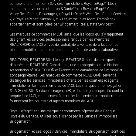
comprenant la mention « Services immobiliers Royal LePage
MD
Ltée »,
incluant sa division « Johnston & Daniel
MD
», « Royal LePage
MD
Credit
Valley Real Estate, Brokerage », « Royal LePage
MD
West Real Estate Services
», « Royal LePage
MD
Sussex », et « Les immeubles Mont-Tremblant »
appartiennent et sont gérés par Bridgemarq Real Estate Services
MD
.
Les marques de commerce MLS® ainsi que les logos qui s'y rapportent
désignent les services professionnels rendus par les membres
REALTORS® de l'ACI en vue de l'achat, de la vente et de la location de
biens immobiliers dans le cadre d'un système de vente collaborative.
REALTOR®, REALTORS® et le logo REALTOR® sont des marques
déposées de REALTOR® Canada Inc., une compagnie dont la National
Association of REALTORS® et l'Association canadienne de l’immobilier
sont propriétaires. Les marques de commerce REALTOR® servent à
distinguer les services immobiliers offerts par les courtiers et agents
immobilier en tant que membres de l'ACI. Les marques d'homologation
S.I.A.® /MLS®, Service inter-agences®, et leurs logos respectifs sont la
propriété de l'ACI, et ils servent à identifier les services immobiliers que
fournissent les courtiers et agents membres de l'ACI.
Royal LePage
MD
est une marque de commerce déposée de la Banque
Royale du Canada, utilisée sous licence par les Services immobiliers
Bridgemarq
MD
.
Bridgemarq
MD
et ses logos / Services immobiliers Bridgemarq
MD
sont des