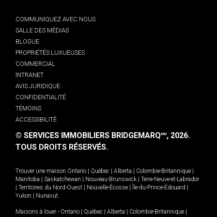
COMMUNIQUEZ AVEC NOUS
SALLE DES MÉDIAS
BLOGUE
PROPRIÉTÉS LUXUEUSES
COMMERCIAL
INTRANET
AVIS JURIDIQUE
CONFIDENTIALITÉ
TÉMOINS
ACCESSIBILITÉ
© SERVICES IMMOBILIERS BRIDGEMARQ
, 2026.
MD
TOUS DROITS RÉSERVÉS.
Trouver une maison
Ontario
|
Québec
|
Alberta
|
Colombie-Britannique
|
Manitoba
|
Saskatchewan
|
Nouveau-Brunswick
|
Terre-Neuve-et-Labrador
|
Territoires du Nord-Ouest
|
Nouvelle-Écosse
|
Île-du-Prince-Édouard
|
Yukon
|
Nunavut
.
Maisons à louer -
Ontario
|
Québec
|
Alberta
|
Colombie-Britannique
|