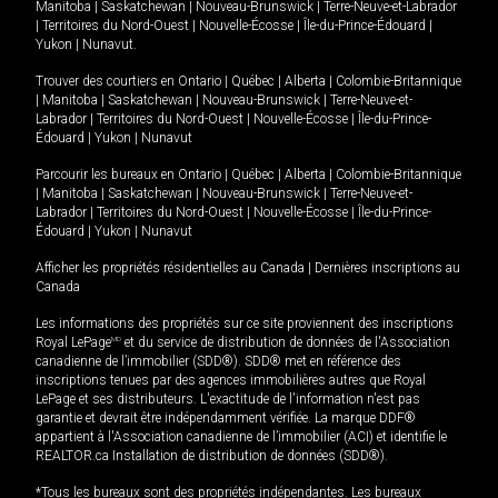
Manitoba
|
Saskatchewan
|
Nouveau-Brunswick
|
Terre-Neuve-et-Labrador
|
Territoires du Nord-Ouest
|
Nouvelle-Écosse
|
Île-du-Prince-Édouard
|
Yukon
|
Nunavut
.
Trouver des courtiers en
Ontario
|
Québec
|
Alberta
|
Colombie-Britannique
|
Manitoba
|
Saskatchewan
|
Nouveau-Brunswick
|
Terre-Neuve-et-
Labrador
|
Territoires du Nord-Ouest
|
Nouvelle-Écosse
|
Île-du-Prince-
Édouard
|
Yukon
|
Nunavut
Parcourir les bureaux en
Ontario
|
Québec
|
Alberta
|
Colombie-Britannique
|
Manitoba
|
Saskatchewan
|
Nouveau-Brunswick
|
Terre-Neuve-et-
Labrador
|
Territoires du Nord-Ouest
|
Nouvelle-Écosse
|
Île-du-Prince-
Édouard
|
Yukon
|
Nunavut
Afficher les propriétés résidentielles au Canada
|
Dernières inscriptions au
Canada
Les informations des propriétés sur ce site proviennent des inscriptions
Royal LePage
MD
et du service de distribution de données de l'Association
canadienne de l’immobilier (SDD®). SDD® met en référence des
inscriptions tenues par des agences immobilières autres que Royal
LePage et ses distributeurs. L'exactitude de l'information n'est pas
garantie et devrait être indépendamment vérifiée. La marque DDF®
appartient à l'Association canadienne de l’immobilier (ACI) et identifie le
REALTOR.ca Installation de distribution de données (SDD®).
*Tous les bureaux sont des propriétés indépendantes. Les bureaux