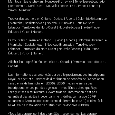
Manitoba
|
Saskatchewan
|
Nouveau-Brunswick
|
Terre-Neuve-et-Labrador
|
Territoires du Nord-Ouest
|
Nouvelle-Écosse
|
Île-du-Prince-Édouard
|
Yukon
|
Nunavut
.
Trouver des courtiers en
Ontario
|
Québec
|
Alberta
|
Colombie-Britannique
|
Manitoba
|
Saskatchewan
|
Nouveau-Brunswick
|
Terre-Neuve-et-
Labrador
|
Territoires du Nord-Ouest
|
Nouvelle-Écosse
|
Île-du-Prince-
Édouard
|
Yukon
|
Nunavut
Parcourir les bureaux en
Ontario
|
Québec
|
Alberta
|
Colombie-Britannique
|
Manitoba
|
Saskatchewan
|
Nouveau-Brunswick
|
Terre-Neuve-et-
Labrador
|
Territoires du Nord-Ouest
|
Nouvelle-Écosse
|
Île-du-Prince-
Édouard
|
Yukon
|
Nunavut
Afficher les propriétés résidentielles au Canada
|
Dernières inscriptions au
Canada
Les informations des propriétés sur ce site proviennent des inscriptions
Royal LePage
MD
et du service de distribution de données de l'Association
canadienne de l’immobilier (SDD®). SDD® met en référence des
inscriptions tenues par des agences immobilières autres que Royal
LePage et ses distributeurs. L'exactitude de l'information n'est pas
garantie et devrait être indépendamment vérifiée. La marque DDF®
appartient à l'Association canadienne de l’immobilier (ACI) et identifie le
REALTOR.ca Installation de distribution de données (SDD®).
*Tous les bureaux sont des propriétés indépendantes. Les bureaux