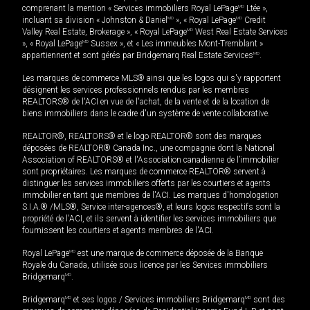
comprenant la mention « Services immobiliers Royal LePage
MD
Ltée »,
incluant sa division « Johnston & Daniel
MD
», « Royal LePage
MD
Credit
Valley Real Estate, Brokerage », « Royal LePage
MD
West Real Estate Services
», « Royal LePage
MD
Sussex », et « Les immeubles Mont-Tremblant »
appartiennent et sont gérés par Bridgemarq Real Estate Services
MD
.
Les marques de commerce MLS® ainsi que les logos qui s'y rapportent
désignent les services professionnels rendus par les membres
REALTORS® de l'ACI en vue de l'achat, de la vente et de la location de
biens immobiliers dans le cadre d'un système de vente collaborative.
REALTOR®, REALTORS® et le logo REALTOR® sont des marques
déposées de REALTOR® Canada Inc., une compagnie dont la National
Association of REALTORS® et l'Association canadienne de l’immobilier
sont propriétaires. Les marques de commerce REALTOR® servent à
distinguer les services immobiliers offerts par les courtiers et agents
immobilier en tant que membres de l'ACI. Les marques d'homologation
S.I.A.® /MLS®, Service inter-agences®, et leurs logos respectifs sont la
propriété de l'ACI, et ils servent à identifier les services immobiliers que
fournissent les courtiers et agents membres de l'ACI.
Royal LePage
MD
est une marque de commerce déposée de la Banque
Royale du Canada, utilisée sous licence par les Services immobiliers
Bridgemarq
MD
.
Bridgemarq
MD
et ses logos / Services immobiliers Bridgemarq
MD
sont des