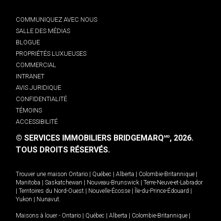
COMMUNIQUEZ AVEC NOUS
SALLE DES MÉDIAS
BLOGUE
PROPRIÉTÉS LUXUEUSES
COMMERCIAL
INTRANET
AVIS JURIDIQUE
CONFIDENTIALITÉ
TÉMOINS
ACCESSIBILITÉ
© SERVICES IMMOBILIERS BRIDGEMARQ
, 2026.
MD
TOUS DROITS RÉSERVÉS.
Trouver une maison
Ontario
|
Québec
|
Alberta
|
Colombie-Britannique
|
Manitoba
|
Saskatchewan
|
Nouveau-Brunswick
|
Terre-Neuve-et-Labrador
|
Territoires du Nord-Ouest
|
Nouvelle-Écosse
|
Île-du-Prince-Édouard
|
Yukon
|
Nunavut
.
Maisons à louer -
Ontario
|
Québec
|
Alberta
|
Colombie-Britannique
|