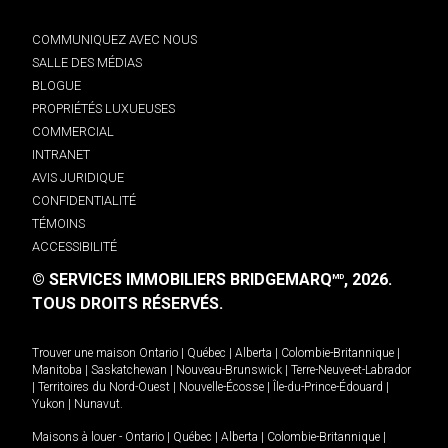
COMMUNIQUEZ AVEC NOUS
SALLE DES MÉDIAS
BLOGUE
PROPRIÉTÉS LUXUEUSES
COMMERCIAL
INTRANET
AVIS JURIDIQUE
CONFIDENTIALITÉ
TÉMOINS
ACCESSIBILITÉ
© SERVICES IMMOBILIERS BRIDGEMARQ
, 2026.
MD
TOUS DROITS RÉSERVÉS.
Trouver une maison
Ontario
|
Québec
|
Alberta
|
Colombie-Britannique
|
Manitoba
|
Saskatchewan
|
Nouveau-Brunswick
|
Terre-Neuve-et-Labrador
|
Territoires du Nord-Ouest
|
Nouvelle-Écosse
|
Île-du-Prince-Édouard
|
Yukon
|
Nunavut
.
Maisons à louer -
Ontario
|
Québec
|
Alberta
|
Colombie-Britannique
|