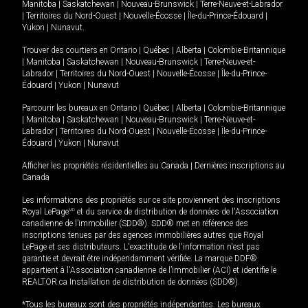
Manitoba
|
Saskatchewan
|
Nouveau-Brunswick
|
Terre-Neuve-et-Labrador
|
Territoires du Nord-Ouest
|
Nouvelle-Écosse
|
Île-du-Prince-Édouard
|
Yukon
|
Nunavut
.
Trouver des courtiers en
Ontario
|
Québec
|
Alberta
|
Colombie-Britannique
|
Manitoba
|
Saskatchewan
|
Nouveau-Brunswick
|
Terre-Neuve-et-
Labrador
|
Territoires du Nord-Ouest
|
Nouvelle-Écosse
|
Île-du-Prince-
Édouard
|
Yukon
|
Nunavut
Parcourir les bureaux en
Ontario
|
Québec
|
Alberta
|
Colombie-Britannique
|
Manitoba
|
Saskatchewan
|
Nouveau-Brunswick
|
Terre-Neuve-et-
Labrador
|
Territoires du Nord-Ouest
|
Nouvelle-Écosse
|
Île-du-Prince-
Édouard
|
Yukon
|
Nunavut
Afficher les propriétés résidentielles au Canada
|
Dernières inscriptions au
Canada
Les informations des propriétés sur ce site proviennent des inscriptions
Royal LePage
MD
et du service de distribution de données de l'Association
canadienne de l’immobilier (SDD®). SDD® met en référence des
inscriptions tenues par des agences immobilières autres que Royal
LePage et ses distributeurs. L'exactitude de l'information n'est pas
garantie et devrait être indépendamment vérifiée. La marque DDF®
appartient à l'Association canadienne de l’immobilier (ACI) et identifie le
REALTOR.ca Installation de distribution de données (SDD®).
*Tous les bureaux sont des propriétés indépendantes. Les bureaux