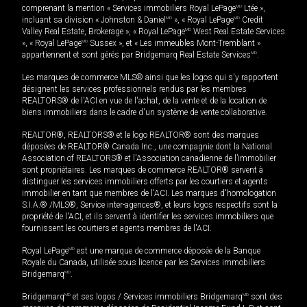
comprenant la mention « Services immobiliers Royal LePage
MD
Ltée »,
incluant sa division « Johnston & Daniel
MD
», « Royal LePage
MD
Credit
Valley Real Estate, Brokerage », « Royal LePage
MD
West Real Estate Services
», « Royal LePage
MD
Sussex », et « Les immeubles Mont-Tremblant »
appartiennent et sont gérés par Bridgemarq Real Estate Services
MD
.
Les marques de commerce MLS® ainsi que les logos qui s'y rapportent
désignent les services professionnels rendus par les membres
REALTORS® de l'ACI en vue de l'achat, de la vente et de la location de
biens immobiliers dans le cadre d'un système de vente collaborative.
REALTOR®, REALTORS® et le logo REALTOR® sont des marques
déposées de REALTOR® Canada Inc., une compagnie dont la National
Association of REALTORS® et l'Association canadienne de l’immobilier
sont propriétaires. Les marques de commerce REALTOR® servent à
distinguer les services immobiliers offerts par les courtiers et agents
immobilier en tant que membres de l'ACI. Les marques d'homologation
S.I.A.® /MLS®, Service inter-agences®, et leurs logos respectifs sont la
propriété de l'ACI, et ils servent à identifier les services immobiliers que
fournissent les courtiers et agents membres de l'ACI.
Royal LePage
MD
est une marque de commerce déposée de la Banque
Royale du Canada, utilisée sous licence par les Services immobiliers
Bridgemarq
MD
.
Bridgemarq
MD
et ses logos / Services immobiliers Bridgemarq
MD
sont des