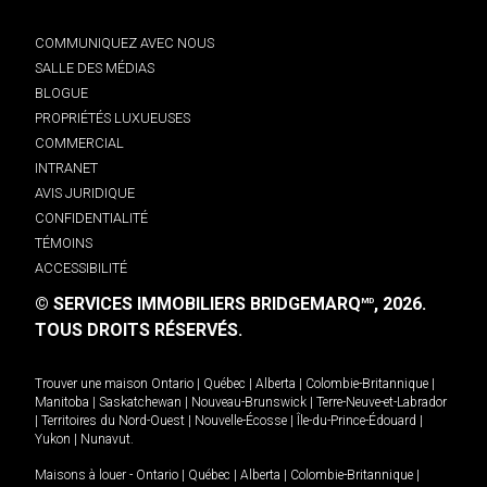
COMMUNIQUEZ AVEC NOUS
SALLE DES MÉDIAS
BLOGUE
PROPRIÉTÉS LUXUEUSES
COMMERCIAL
INTRANET
AVIS JURIDIQUE
CONFIDENTIALITÉ
TÉMOINS
ACCESSIBILITÉ
© SERVICES IMMOBILIERS BRIDGEMARQ
, 2026.
MD
TOUS DROITS RÉSERVÉS.
Trouver une maison
Ontario
|
Québec
|
Alberta
|
Colombie-Britannique
|
Manitoba
|
Saskatchewan
|
Nouveau-Brunswick
|
Terre-Neuve-et-Labrador
|
Territoires du Nord-Ouest
|
Nouvelle-Écosse
|
Île-du-Prince-Édouard
|
Yukon
|
Nunavut
.
Maisons à louer -
Ontario
|
Québec
|
Alberta
|
Colombie-Britannique
|