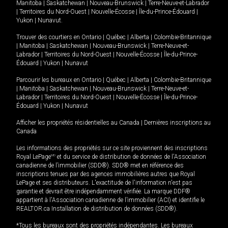
Manitoba
|
Saskatchewan
|
Nouveau-Brunswick
|
Terre-Neuve-et-Labrador
|
Territoires du Nord-Ouest
|
Nouvelle-Écosse
|
Île-du-Prince-Édouard
|
Yukon
|
Nunavut
.
Trouver des courtiers en
Ontario
|
Québec
|
Alberta
|
Colombie-Britannique
|
Manitoba
|
Saskatchewan
|
Nouveau-Brunswick
|
Terre-Neuve-et-
Labrador
|
Territoires du Nord-Ouest
|
Nouvelle-Écosse
|
Île-du-Prince-
Édouard
|
Yukon
|
Nunavut
Parcourir les bureaux en
Ontario
|
Québec
|
Alberta
|
Colombie-Britannique
|
Manitoba
|
Saskatchewan
|
Nouveau-Brunswick
|
Terre-Neuve-et-
Labrador
|
Territoires du Nord-Ouest
|
Nouvelle-Écosse
|
Île-du-Prince-
Édouard
|
Yukon
|
Nunavut
Afficher les propriétés résidentielles au Canada
|
Dernières inscriptions au
Canada
Les informations des propriétés sur ce site proviennent des inscriptions
Royal LePage
MD
et du service de distribution de données de l'Association
canadienne de l’immobilier (SDD®). SDD® met en référence des
inscriptions tenues par des agences immobilières autres que Royal
LePage et ses distributeurs. L'exactitude de l'information n'est pas
garantie et devrait être indépendamment vérifiée. La marque DDF®
appartient à l'Association canadienne de l’immobilier (ACI) et identifie le
REALTOR.ca Installation de distribution de données (SDD®).
*Tous les bureaux sont des propriétés indépendantes. Les bureaux