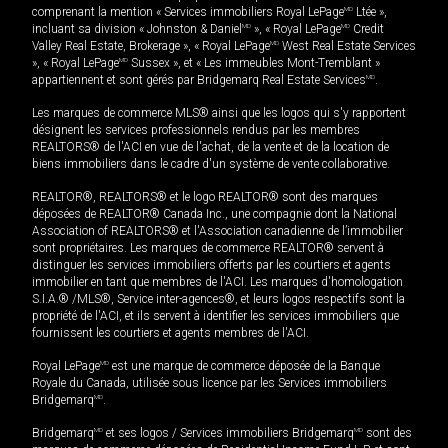
comprenant la mention « Services immobiliers Royal LePage
MD
Ltée »,
incluant sa division « Johnston & Daniel
MD
», « Royal LePage
MD
Credit
Valley Real Estate, Brokerage », « Royal LePage
MD
West Real Estate Services
», « Royal LePage
MD
Sussex », et « Les immeubles Mont-Tremblant »
appartiennent et sont gérés par Bridgemarq Real Estate Services
MD
.
Les marques de commerce MLS® ainsi que les logos qui s'y rapportent
désignent les services professionnels rendus par les membres
REALTORS® de l'ACI en vue de l'achat, de la vente et de la location de
biens immobiliers dans le cadre d'un système de vente collaborative.
REALTOR®, REALTORS® et le logo REALTOR® sont des marques
déposées de REALTOR® Canada Inc., une compagnie dont la National
Association of REALTORS® et l'Association canadienne de l’immobilier
sont propriétaires. Les marques de commerce REALTOR® servent à
distinguer les services immobiliers offerts par les courtiers et agents
immobilier en tant que membres de l'ACI. Les marques d'homologation
S.I.A.® /MLS®, Service inter-agences®, et leurs logos respectifs sont la
propriété de l'ACI, et ils servent à identifier les services immobiliers que
fournissent les courtiers et agents membres de l'ACI.
Royal LePage
MD
est une marque de commerce déposée de la Banque
Royale du Canada, utilisée sous licence par les Services immobiliers
Bridgemarq
MD
.
Bridgemarq
MD
et ses logos / Services immobiliers Bridgemarq
MD
sont des