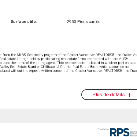
Surface utile:
2953 Pieds carrés
part from the MLS® Reciprocity program of the Greater Vancouver REALTORS®, the Fraser Val
 Real estate listings held by participating real estate firms are marked with the MLS®
ncludes the name of the listing agent. This representation is based in whole or part on data
alley Real Estate Board or Chilliwack & District Real Estate Board which assumes no
eproduced without the express written consent of the Greater Vancouver REALTORS®, the Fras
Plus de détails