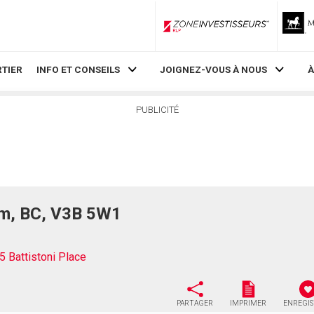
ZoneInvestisseurs RLP
TIER
INFO ET CONSEILS
JOIGNEZ-VOUS À NOUS
À
PUBLICITÉ
lam, BC, V3B 5W1
5 Battistoni Place
PARTAGER
IMPRIMER
ENREGI