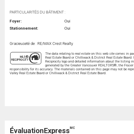
PARTICULARITÉS DU BÂTIMENT :
Foyer:
Oui
Stationnement:
Oui
Gracieuseté de : RE/MAX Crest Realty
The data relating to real estate on this web site comes in 
Real Estate Board or Chilliwack & District Real Estate Board.
Reciprocity logo and detailed information about the listing i
generated by the Greater Vancouver REALTORS®, the Fraser V
responsibility for its accuracy. The materials contained on this page may not be r
Valley Real Estate Board or Chilliwack & District Real Estate Board.
MC
ÉvaluationExpress