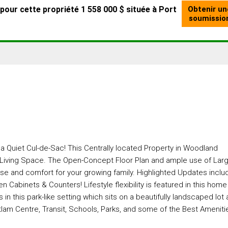
Quiet Cul-de-Sac! This Centrally located Property in Woodland
Living Space. The Open-Concept Floor Plan and ample use of Lar
e and comfort for your growing family. Highlighted Updates inclu
 Cabinets & Counters! Lifestyle flexibility is featured in this home
s in this park-like setting which sits on a beautifully landscaped lot
tlam Centre, Transit, Schools, Parks, and some of the Best Ameniti