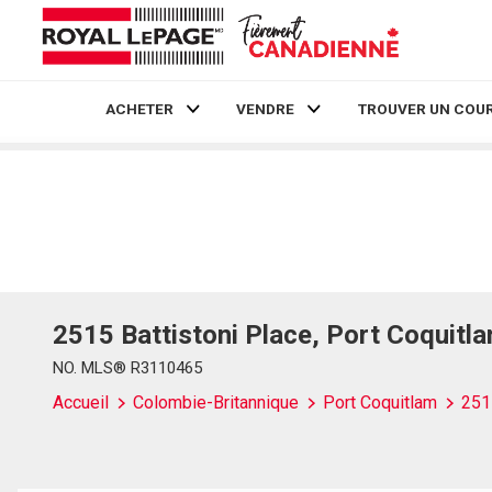
ACHETER
VENDRE
TROUVER UN COUR
Live
En Direct
2515 Battistoni Place, Port Coquit
NO. MLS® R3110465
Accueil
Colombie-Britannique
Port Coquitlam
251