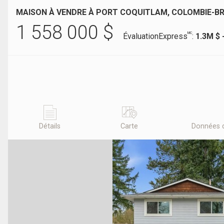
MAISON À VENDRE À PORT COQUITLAM, COLOMBIE-B
1 558 000
$
MC
ÉvaluationExpress
:
1.3M $ 
Détails
Carte
Données 