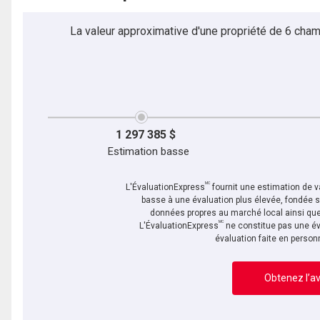
La valeur approximative d'une propriété de 6 cham
1 297 385 $
Estimation basse
MC
L'ÉvaluationExpress
fournit une estimation de va
basse à une évaluation plus élevée, fondée 
données propres au marché local ainsi que 
MC
L'ÉvaluationExpress
ne constitue pas une év
évaluation faite en person
Obtenez l’av