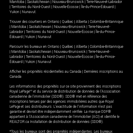
Manitoba
|
Saskatchewan
|
Nouveau-Brunswick
|
Terre-Neuve-et-Labrador
|
Territoires du Nord-Ouest
|
Nouvelle-Écosse
|
Île-du-Prince-Édouard
|
Yukon
|
Nunavut
.
Trouver des courtiers en
Ontario
|
Québec
|
Alberta
|
Colombie-Britannique
|
Manitoba
|
Saskatchewan
|
Nouveau-Brunswick
|
Terre-Neuve-et-
Labrador
|
Territoires du Nord-Ouest
|
Nouvelle-Écosse
|
Île-du-Prince-
Édouard
|
Yukon
|
Nunavut
Parcourir les bureaux en
Ontario
|
Québec
|
Alberta
|
Colombie-Britannique
|
Manitoba
|
Saskatchewan
|
Nouveau-Brunswick
|
Terre-Neuve-et-
Labrador
|
Territoires du Nord-Ouest
|
Nouvelle-Écosse
|
Île-du-Prince-
Édouard
|
Yukon
|
Nunavut
Afficher les propriétés résidentielles au Canada
|
Dernières inscriptions au
Canada
Les informations des propriétés sur ce site proviennent des inscriptions
Royal LePage
MD
et du service de distribution de données de l'Association
canadienne de l’immobilier (SDD®). SDD® met en référence des
inscriptions tenues par des agences immobilières autres que Royal
LePage et ses distributeurs. L'exactitude de l'information n'est pas
garantie et devrait être indépendamment vérifiée. La marque DDF®
appartient à l'Association canadienne de l’immobilier (ACI) et identifie le
REALTOR.ca Installation de distribution de données (SDD®).
*Tous les bureaux sont des propriétés indépendantes. Les bureaux