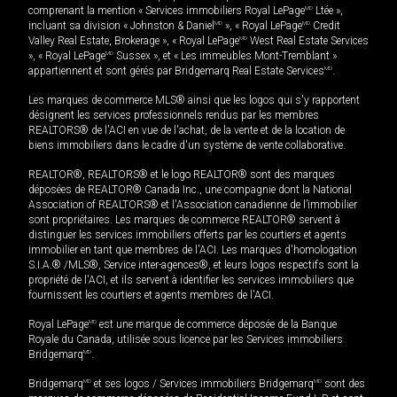
comprenant la mention « Services immobiliers Royal LePage
MD
Ltée »,
incluant sa division « Johnston & Daniel
MD
», « Royal LePage
MD
Credit
Valley Real Estate, Brokerage », « Royal LePage
MD
West Real Estate Services
», « Royal LePage
MD
Sussex », et « Les immeubles Mont-Tremblant »
appartiennent et sont gérés par Bridgemarq Real Estate Services
MD
.
Les marques de commerce MLS® ainsi que les logos qui s'y rapportent
désignent les services professionnels rendus par les membres
REALTORS® de l'ACI en vue de l'achat, de la vente et de la location de
biens immobiliers dans le cadre d'un système de vente collaborative.
REALTOR®, REALTORS® et le logo REALTOR® sont des marques
déposées de REALTOR® Canada Inc., une compagnie dont la National
Association of REALTORS® et l'Association canadienne de l’immobilier
sont propriétaires. Les marques de commerce REALTOR® servent à
distinguer les services immobiliers offerts par les courtiers et agents
immobilier en tant que membres de l'ACI. Les marques d'homologation
S.I.A.® /MLS®, Service inter-agences®, et leurs logos respectifs sont la
propriété de l'ACI, et ils servent à identifier les services immobiliers que
fournissent les courtiers et agents membres de l'ACI.
Royal LePage
MD
est une marque de commerce déposée de la Banque
Royale du Canada, utilisée sous licence par les Services immobiliers
Bridgemarq
MD
.
Bridgemarq
MD
et ses logos / Services immobiliers Bridgemarq
MD
sont des