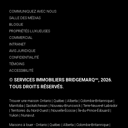
COMMUNIQUEZ AVEC NOUS
SALLE DES MÉDIAS
BLOGUE
PROPRIÉTÉS LUXUEUSES
COMMERCIAL
INTRANET
AVIS JURIDIQUE
CONFIDENTIALITÉ
TÉMOINS
ACCESSIBILITÉ
© SERVICES IMMOBILIERS BRIDGEMARQ
, 2026.
MD
TOUS DROITS RÉSERVÉS.
Trouver une maison
Ontario
|
Québec
|
Alberta
|
Colombie-Britannique
|
Manitoba
|
Saskatchewan
|
Nouveau-Brunswick
|
Terre-Neuve-et-Labrador
|
Territoires du Nord-Ouest
|
Nouvelle-Écosse
|
Île-du-Prince-Édouard
|
Yukon
|
Nunavut
.
Maisons à louer -
Ontario
|
Québec
|
Alberta
|
Colombie-Britannique
|