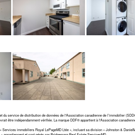
et du service de distribution de données de l'Association canadienne de l’immobilier (SD
 devrait être indépendamment vérifiée. La marque DDF® appartient à l'Association canadienne
n « Services immobiliers Royal LePageMD Ltée », incluant sa division « Johnston & Dani
» appartiennent et sont gérés par Bridgemarq Real Estate ServicesMD.