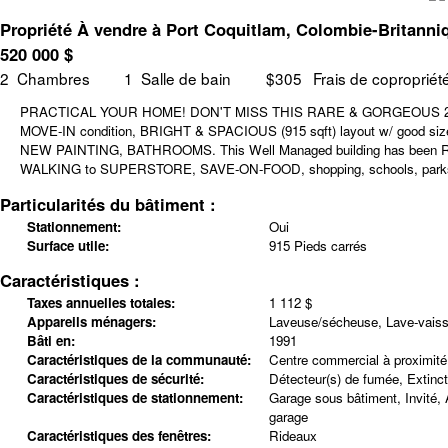
Propriété À vendre à Port Coquitlam, Colombie-Britanni
520 000
$
2
Chambres
1
Salle de bain
$305
Frais de copropriét
PRACTICAL YOUR HOME! DON'T MISS THIS RARE & GORGEOUS 2-LEVE
MOVE-IN condition, BRIGHT & SPACIOUS (915 sqft) layout w/ good size
NEW PAINTING, BATHROOMS. This Well Managed building has been R
WALKING to SUPERSTORE, SAVE-ON-FOOD, shopping, schools, parks &
Particularités du bâtiment :
Stationnement:
Oui
Surface utile:
915 Pieds carrés
Caractéristiques :
Taxes annuelles totales:
1 112 $
Appareils ménagers:
Laveuse/sécheuse, Lave-vaisse
Bâti en:
1991
Caractéristiques de la communauté:
Centre commercial à proximité
Caractéristiques de sécurité:
Détecteur(s) de fumée, Extinc
Caractéristiques de stationnement:
Garage sous bâtiment, Invité, 
garage
Caractéristiques des fenêtres:
Rideaux