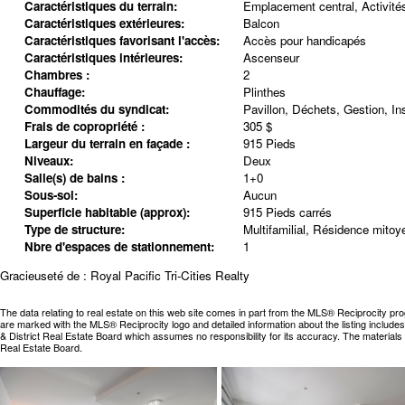
Caractéristiques du terrain:
Emplacement central, Activités
Caractéristiques extérieures:
Balcon
Caractéristiques favorisant l'accès:
Accès pour handicapés
Caractéristiques intérieures:
Ascenseur
Chambres :
2
Chauffage:
Plinthes
Commodités du syndicat:
Pavillon, Déchets, Gestion, Ins
Frais de copropriété :
305 $
Largeur du terrain en façade :
915 Pieds
Niveaux:
Deux
Salle(s) de bains :
1+0
Sous-sol:
Aucun
Superficie habitable (approx):
915 Pieds carrés
Type de structure:
Multifamilial, Résidence mitoy
Nbre d'espaces de stationnement:
1
Gracieuseté de : Royal Pacific Tri-Cities Realty
The data relating to real estate on this web site comes in part from the MLS® Reciprocity pr
are marked with the MLS® Reciprocity logo and detailed information about the listing includ
& District Real Estate Board which assumes no responsibility for its accuracy. The materia
Real Estate Board.