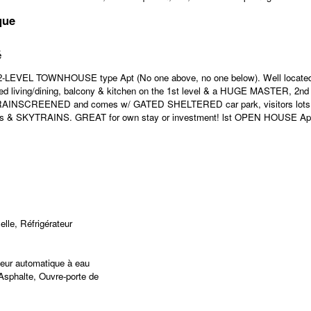
que
é
L TOWNHOUSE type Apt (No one above, no one below). Well locate
d living/dining, balcony & kitchen on the 1st level & a HUGE MASTER, 2n
AINSCREENED and comes w/ GATED SHELTERED car park, visitors lots &
 SKYTRAINS. GREAT for own stay or investment! lst OPEN HOUSE April
lle, Réfrigérateur
teur automatique à eau
Asphalte, Ouvre-porte de