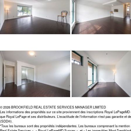
© 2026 BROOKFIELD REAL ESTATE SERVICES MANAGER LIMITED
Les informations des propriétés sur ce site proviennent des inscriptions Royal LePageMD 
que Royal LePage et ses distributeurs. L'exactitude de l'information n'est pas garantie et
(SDD®).
*Tous les bureaux sont des propriétés indépendantes. Les bureaux comprenant la mentio
Real Estate Services », « Royal LePageMD Sussex », et « Les immeubles Mont-Tremblant 