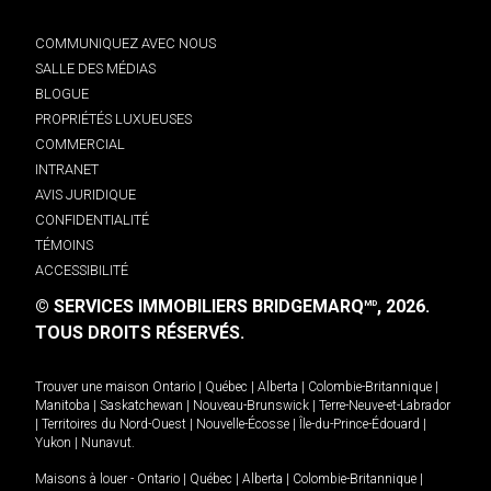
COMMUNIQUEZ AVEC NOUS
SALLE DES MÉDIAS
BLOGUE
PROPRIÉTÉS LUXUEUSES
COMMERCIAL
INTRANET
AVIS JURIDIQUE
CONFIDENTIALITÉ
TÉMOINS
ACCESSIBILITÉ
© SERVICES IMMOBILIERS BRIDGEMARQ
, 2026.
MD
TOUS DROITS RÉSERVÉS.
Trouver une maison
Ontario
|
Québec
|
Alberta
|
Colombie-Britannique
|
Manitoba
|
Saskatchewan
|
Nouveau-Brunswick
|
Terre-Neuve-et-Labrador
|
Territoires du Nord-Ouest
|
Nouvelle-Écosse
|
Île-du-Prince-Édouard
|
Yukon
|
Nunavut
.
Maisons à louer -
Ontario
|
Québec
|
Alberta
|
Colombie-Britannique
|