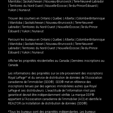
Manitoba
|
Saskatchewan
|
Nouveau-Brunswick
|
Terre-Neuve-et-Labrador
|
Territoires du Nord-Ouest
|
Nouvelle-Écosse
|
Île-du-Prince-Édouard
|
Yukon
|
Nunavut
.
Trouver des courtiers en
Ontario
|
Québec
|
Alberta
|
Colombie-Britannique
|
Manitoba
|
Saskatchewan
|
Nouveau-Brunswick
|
Terre-Neuve-et-
Labrador
|
Territoires du Nord-Ouest
|
Nouvelle-Écosse
|
Île-du-Prince-
Édouard
|
Yukon
|
Nunavut
Parcourir les bureaux en
Ontario
|
Québec
|
Alberta
|
Colombie-Britannique
|
Manitoba
|
Saskatchewan
|
Nouveau-Brunswick
|
Terre-Neuve-et-
Labrador
|
Territoires du Nord-Ouest
|
Nouvelle-Écosse
|
Île-du-Prince-
Édouard
|
Yukon
|
Nunavut
Afficher les propriétés résidentielles au Canada
|
Dernières inscriptions au
Canada
Les informations des propriétés sur ce site proviennent des inscriptions
Royal LePage
MD
et du service de distribution de données de l'Association
canadienne de l’immobilier (SDD®). SDD® met en référence des
inscriptions tenues par des agences immobilières autres que Royal
LePage et ses distributeurs. L'exactitude de l'information n'est pas
garantie et devrait être indépendamment vérifiée. La marque DDF®
appartient à l'Association canadienne de l’immobilier (ACI) et identifie le
REALTOR.ca Installation de distribution de données (SDD®).
*Tous les bureaux sont des propriétés indépendantes. Les bureaux