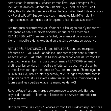
comprenant la mention « Services immobiliers Royal LePage
MD
Ltée »,
incluant sa division « Johnston & Daniel
MD
», « Royal LePage
MD
Credit
Valley Real Estate, Brokerage », « Royal LePage
MD
West Real Estate Services
», « Royal LePage
MD
Sussex », et « Les immeubles Mont-Tremblant »
appartiennent et sont gérés par Bridgemarq Real Estate Services
MD
.
Les marques de commerce MLS® ainsi que les logos qui s'y rapportent
désignent les services professionnels rendus par les membres
REALTORS® de l'ACI en vue de l'achat, de la vente et de la location de
biens immobiliers dans le cadre d'un système de vente collaborative.
REALTOR®, REALTORS® et le logo REALTOR® sont des marques
déposées de REALTOR® Canada Inc., une compagnie dont la National
Association of REALTORS® et l'Association canadienne de l’immobilier
sont propriétaires. Les marques de commerce REALTOR® servent à
distinguer les services immobiliers offerts par les courtiers et agents
immobilier en tant que membres de l'ACI. Les marques d'homologation
S.I.A.® /MLS®, Service inter-agences®, et leurs logos respectifs sont la
propriété de l'ACI, et ils servent à identifier les services immobiliers que
fournissent les courtiers et agents membres de l'ACI.
Royal LePage
MD
est une marque de commerce déposée de la Banque
Royale du Canada, utilisée sous licence par les Services immobiliers
Bridgemarq
MD
.
Bridgemarq
MD
et ses logos / Services immobiliers Bridgemarq
MD
sont des