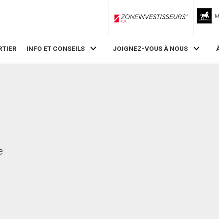
ZoneInvestisseurs RLP
RTIER
INFO ET CONSEILS
JOIGNEZ-VOUS À NOUS
e