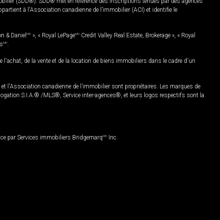
mobilier (SDD®). SDD® met en référence des inscriptions tenues par des agences
rtient à l'Association canadienne de l’immobilier (ACI) et identifie le
on & Daniel
MD
», « Royal LePage
MD
Credit Valley Real Estate, Brokerage », « Royal
es
MD
.
chat, de la vente et de la location de biens immobiliers dans le cadre d'un
Association canadienne de l’immobilier sont propriétaires. Les marques de
ation S.I.A.® /MLS®, Service inter-agences®, et leurs logos respectifs sont la
nce par Services immobiliers Bridgemarq
MD
Inc.