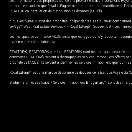
Les informations des propriétés sur ce site proviennent des inscriptions Royal 
immobilières autres que Royal LePage et ses distributeurs. L'exactitude de l'info
REALTOR.ca Installation de distribution de données (SDD®).
*Tous les bureaux sont des propriétés indépendantes. Les bureaux comprenant 
LePage
MD
West Real Estate Services », « Royal LePage
MD
Sussex », et « Les immeu
Les marques de commerce MLS® ainsi que les logos qui s'y rapportent désignent
système de vente collaborative.
REALTOR®, REALTORS® et le logo REALTOR® sont des marques déposées de REAL
commerce REALTOR® servent à distinguer les services immobiliers offerts par le
propriété de l'ACI, et ils servent à identifier les services immobiliers que fourni
Royal LePage
MD
est une marque de commerce déposée de la Banque Royale du Cana
Bridgemarq
MD
et ses logos / Services immobiliers Bridgemarq
MD
sont des marque