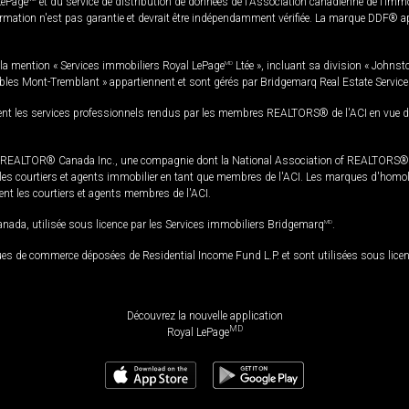
LePage
et du service de distribution de données de l'Association canadienne de l’im
rmation n'est pas garantie et devrait être indépendamment vérifiée. La marque DDF® appa
la mention « Services immobiliers Royal LePage
MD
Ltée », incluant sa division « Johnst
bles Mont-Tremblant » appartiennent et sont gérés par Bridgemarq Real Estate Servic
 les services professionnels rendus par les membres REALTORS® de l'ACI en vue de l'a
TOR® Canada Inc., une compagnie dont la National Association of REALTORS® et l'
s courtiers et agents immobilier en tant que membres de l'ACI. Les marques d'homolog
ssent les courtiers et agents membres de l'ACI.
da, utilisée sous licence par les Services immobiliers Bridgemarq
MD
.
s de commerce déposées de Residential Income Fund L.P. et sont utilisées sous lice
Découvrez la nouvelle application
MD
Royal LePage