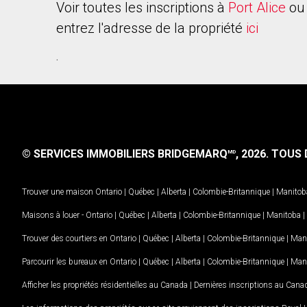
Voir toutes les inscriptions à
Port Alice
ou 
entrez l'adresse de la propriété
ici
.
© SERVICES IMMOBILIERS BRIDGEMARQ
, 2026.
TOUS D
MD
Trouver une maison
Ontario
|
Québec
|
Alberta
|
Colombie-Britannique
|
Manitob
Maisons à louer -
Ontario
|
Québec
|
Alberta
|
Colombie-Britannique
|
Manitoba
|
Trouver des courtiers en
Ontario
|
Québec
|
Alberta
|
Colombie-Britannique
|
Man
Parcourir les bureaux en
Ontario
|
Québec
|
Alberta
|
Colombie-Britannique
|
Man
Afficher les propriétés résidentielles au Canada
|
Dernières inscriptions au Cana