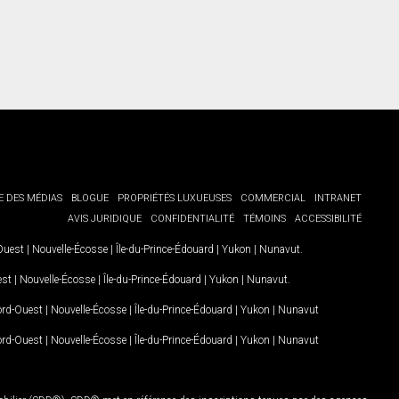
E DES MÉDIAS
BLOGUE
PROPRIÉTÉS LUXUEUSES
COMMERCIAL
INTRANET
AVIS JURIDIQUE
CONFIDENTIALITÉ
TÉMOINS
ACCESSIBILITÉ
-Ouest
|
Nouvelle-Écosse
|
Île-du-Prince-Édouard
|
Yukon
|
Nunavut
.
est
|
Nouvelle-Écosse
|
Île-du-Prince-Édouard
|
Yukon
|
Nunavut
.
Nord-Ouest
|
Nouvelle-Écosse
|
Île-du-Prince-Édouard
|
Yukon
|
Nunavut
Nord-Ouest
|
Nouvelle-Écosse
|
Île-du-Prince-Édouard
|
Yukon
|
Nunavut