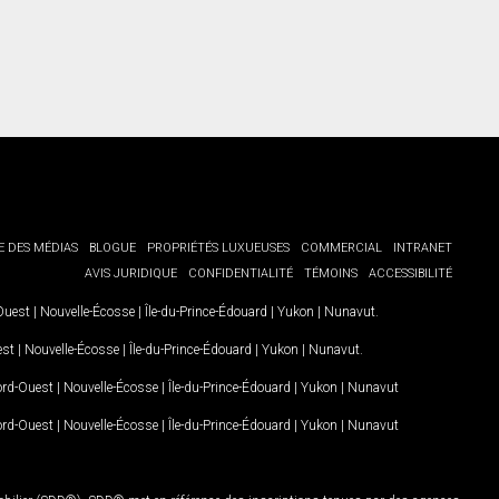
E DES MÉDIAS
BLOGUE
PROPRIÉTÉS LUXUEUSES
COMMERCIAL
INTRANET
AVIS JURIDIQUE
CONFIDENTIALITÉ
TÉMOINS
ACCESSIBILITÉ
-Ouest
|
Nouvelle-Écosse
|
Île-du-Prince-Édouard
|
Yukon
|
Nunavut
.
est
|
Nouvelle-Écosse
|
Île-du-Prince-Édouard
|
Yukon
|
Nunavut
.
Nord-Ouest
|
Nouvelle-Écosse
|
Île-du-Prince-Édouard
|
Yukon
|
Nunavut
Nord-Ouest
|
Nouvelle-Écosse
|
Île-du-Prince-Édouard
|
Yukon
|
Nunavut