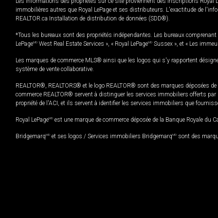
Les informations des propriétés sur ce site proviennent des inscriptions Royal 
immobilières autres que Royal LePage et ses distributeurs. L'exactitude de l'info
REALTOR.ca Installation de distribution de données (SDD®).
*Tous les bureaux sont des propriétés indépendantes. Les bureaux comprenant 
LePage
MD
West Real Estate Services », « Royal LePage
MD
Sussex », et « Les immeu
Les marques de commerce MLS® ainsi que les logos qui s'y rapportent désignent
système de vente collaborative.
REALTOR®, REALTORS® et le logo REALTOR® sont des marques déposées de REAL
commerce REALTOR® servent à distinguer les services immobiliers offerts par le
propriété de l'ACI, et ils servent à identifier les services immobiliers que fourni
Royal LePage
MD
est une marque de commerce déposée de la Banque Royale du Cana
Bridgemarq
MD
et ses logos / Services immobiliers Bridgemarq
MD
sont des marque