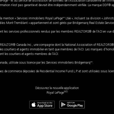
LePage
et du service de distribution de données de l'Association canadienne de l’im
rmation n'est pas garantie et devrait être indépendamment vérifiée. La marque DDF® appa
la mention « Services immobiliers Royal LePage
MD
Ltée », incluant sa division « Johnst
bles Mont-Tremblant » appartiennent et sont gérés par Bridgemarq Real Estate Servic
 les services professionnels rendus par les membres REALTORS® de l'ACI en vue de l'a
TOR® Canada Inc., une compagnie dont la National Association of REALTORS® et l'
s courtiers et agents immobilier en tant que membres de l'ACI. Les marques d'homolog
ssent les courtiers et agents membres de l'ACI.
da, utilisée sous licence par les Services immobiliers Bridgemarq
MD
.
s de commerce déposées de Residential Income Fund L.P. et sont utilisées sous lice
Découvrez la nouvelle application
MD
Royal LePage