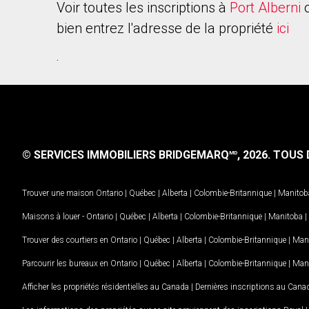
Voir toutes les inscriptions à
Port Alberni
bien entrez l'adresse de la propriété
ici
.
© SERVICES IMMOBILIERS BRIDGEMARQ
, 2026.
TOUS D
MD
Trouver une maison
Ontario
|
Québec
|
Alberta
|
Colombie-Britannique
|
Manitob
Maisons à louer -
Ontario
|
Québec
|
Alberta
|
Colombie-Britannique
|
Manitoba
|
Trouver des courtiers en
Ontario
|
Québec
|
Alberta
|
Colombie-Britannique
|
Man
Parcourir les bureaux en
Ontario
|
Québec
|
Alberta
|
Colombie-Britannique
|
Man
Afficher les propriétés résidentielles au Canada
|
Dernières inscriptions au Cana