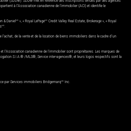
mobilier (SDD®). SDD® met en référence des inscriptions tenues par des agences
rtient à l'Association canadienne de l’immobilier (ACI) et identifie le
on & Daniel
MD
», « Royal LePage
MD
Credit Valley Real Estate, Brokerage », « Royal
es
MD
.
chat, de la vente et de la location de biens immobiliers dans le cadre d'un
Association canadienne de l’immobilier sont propriétaires. Les marques de
ation S.I.A.® /MLS®, Service inter-agences®, et leurs logos respectifs sont la
nce par Services immobiliers Bridgemarq
MD
Inc.