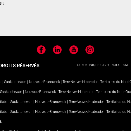
ou
Facebook
LinkedIn
YouTube
Instagram
ROITS RÉSERVÉS.
COMMUNIQUEZ AVEC NOUS
SALL
a
|
Saskatchewan
|
Nouveau-Brunswick
|
Terre-Neuve-et-Labrador
|
Territoires du Nord
Saskatchewan
|
Nouveau-Brunswick
|
Terre-Neuve-et-Labrador
|
Territoires du Nord-Ou
itoba
|
Saskatchewan
|
Nouveau-Brunswick
|
Terre-Neuve-et-Labrador
|
Territoires du 
itoba
|
Saskatchewan
|
Nouveau-Brunswick
|
Terre-Neuve-et-Labrador
|
Territoires du 
da
MD