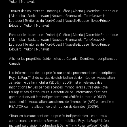
Yukon
|
Nunavut
.
Trouver des courtiers en
Ontario
|
Québec
|
Alberta
|
Colombie-Britannique
|
Manitoba
|
Saskatchewan
|
Nouveau-Brunswick
|
Terre-Neuve-et-
Labrador
|
Territoires du Nord-Ouest
|
Nouvelle-Écosse
|
Île-du-Prince-
Édouard
|
Yukon
|
Nunavut
Parcourir les bureaux en
Ontario
|
Québec
|
Alberta
|
Colombie-Britannique
|
Manitoba
|
Saskatchewan
|
Nouveau-Brunswick
|
Terre-Neuve-et-
Labrador
|
Territoires du Nord-Ouest
|
Nouvelle-Écosse
|
Île-du-Prince-
Édouard
|
Yukon
|
Nunavut
Afficher les propriétés résidentielles au Canada
|
Dernières inscriptions au
Canada
Les informations des propriétés sur ce site proviennent des inscriptions
Royal LePage
MD
et du service de distribution de données de l'Association
canadienne de l’immobilier (SDD®). SDD® met en référence des
inscriptions tenues par des agences immobilières autres que Royal
LePage et ses distributeurs. L'exactitude de l'information n'est pas
garantie et devrait être indépendamment vérifiée. La marque DDF®
appartient à l'Association canadienne de l’immobilier (ACI) et identifie le
REALTOR.ca Installation de distribution de données (SDD®).
*Tous les bureaux sont des propriétés indépendantes. Les bureaux
comprenant la mention « Services immobiliers Royal LePage
MD
Ltée »,
incluant sa division « Johnston & Daniel
MD
», « Royal LePage
MD
Credit