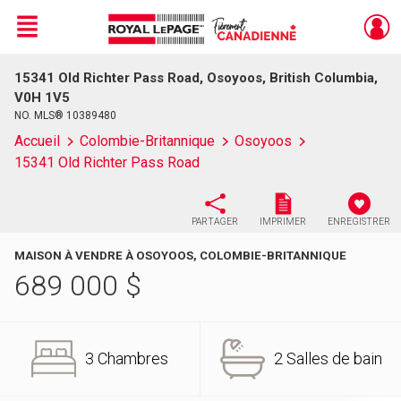
Menu
15341 Old Richter Pass Road, Osoyoos, British Columbia,
Live
En Direct
V0H 1V5
NO. MLS® 10389480
Accueil
Colombie-Britannique
Osoyoos
15341 Old Richter Pass Road
PARTAGER
IMPRIMER
ENREGISTRER
MAISON À VENDRE À OSOYOOS, COLOMBIE-BRITANNIQUE
689 000
$
3 Chambres
2 Salles de bain