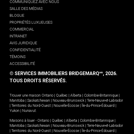
COMMUNIQUEZ AVEC NOUS
SALLE DES MÉDIAS
BLOGUE
PROPRIÉTÉS LUXUEUSES
COMMERCIAL
INTRANET
AVIS JURIDIQUE
CONFIDENTIALITÉ
TÉMOINS
ACCESSIBILITÉ
© SERVICES IMMOBILIERS BRIDGEMARQ
, 2026.
MD
TOUS DROITS RÉSERVÉS.
Trouver une maison
Ontario
|
Québec
|
Alberta
|
Colombie-Britannique
|
Manitoba
|
Saskatchewan
|
Nouveau-Brunswick
|
Terre-Neuve-et-Labrador
|
Territoires du Nord-Ouest
|
Nouvelle-Écosse
|
Île-du-Prince-Édouard
|
Yukon
|
Nunavut
.
Maisons à louer -
Ontario
|
Québec
|
Alberta
|
Colombie-Britannique
|
Manitoba
|
Saskatchewan
|
Nouveau-Brunswick
|
Terre-Neuve-et-Labrador
|
Territoires du Nord-Ouest
|
Nouvelle-Écosse
|
Île-du-Prince-Édouard
|