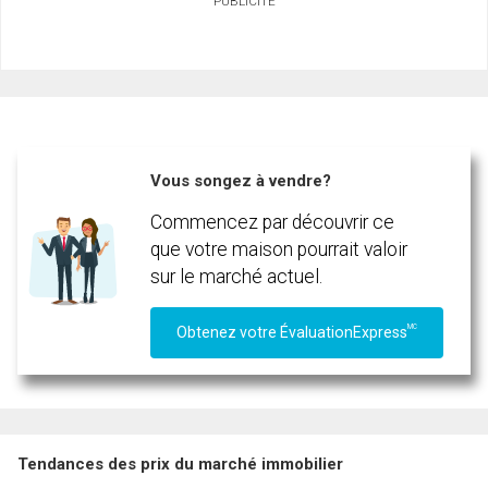
PUBLICITÉ
Prénom
et
Nom
Courriel
Téléphone
(Optionnel)
Vous songez à vendre?
En cliquant sur le bouton « soumettre », vous consentez à nos conditions d'utilisation et
Message
vous nous fournissez l'autorisation écrite de communiquer avec vous.
Commencez par découvrir ce
que votre maison pourrait valoir
sur le marché actuel.
MC
Obtenez votre ÉvaluationExpress
Tendances des prix du marché immobilier