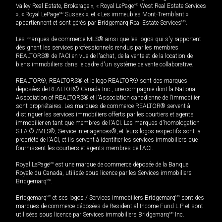
Valley Real Estate, Brokerage », « Royal LePage
MD
West Real Estate Services
», « Royal LePage
MD
Sussex », et « Les immeubles Mont-Tremblant »
appartiennent et sont gérés par Bridgemarq Real Estate Services
MD
.
Les marques de commerce MLS® ainsi que les logos qui s'y rapportent
désignent les services professionnels rendus par les membres
REALTORS® de l'ACI en vue de l'achat, de la vente et de la location de
biens immobiliers dans le cadre d'un système de vente collaborative.
REALTOR®, REALTORS® et le logo REALTOR® sont des marques
déposées de REALTOR® Canada Inc., une compagnie dont la National
Association of REALTORS® et l'Association canadienne de l’immobilier
sont propriétaires. Les marques de commerce REALTOR® servent à
distinguer les services immobiliers offerts par les courtiers et agents
immobilier en tant que membres de l'ACI. Les marques d'homologation
S.I.A.® /MLS®, Service inter-agences®, et leurs logos respectifs sont la
propriété de l'ACI, et ils servent à identifier les services immobiliers que
fournissent les courtiers et agents membres de l'ACI.
Royal LePage
MD
est une marque de commerce déposée de la Banque
Royale du Canada, utilisée sous licence par les Services immobiliers
Bridgemarq
MD
.
Bridgemarq
MD
et ses logos / Services immobiliers Bridgemarq
MD
sont des
marques de commerce déposées de Residential Income Fund L.P. et sont
utilisées sous licence par Services immobiliers Bridgemarq
MD
Inc.