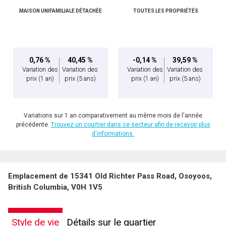
MAISON UNIFAMILIALE DÉTACHÉE
TOUTES LES PROPRIÉTÉS
En cliquant sur le bouton « soumettre », vous consentez à nos conditions d'utilisation et
vous nous fournissez l'autorisation écrite de communiquer avec vous.
0,76 %
40,45 %
-0,14 %
39,59 %
Variation des
Variation des
Variation des
Variation des
prix
(1 an)
prix
(5 ans)
prix
(1 an)
prix
(5 ans)
Variations sur 1 an comparativement au même mois de l'année
précédente.
Trouvez un courtier dans ce secteur afin de recevoir plus
d'informations.
Emplacement de 15341 Old Richter Pass Road, Osoyoos,
British Columbia, V0H 1V5
Style de vie
Détails sur le quartier