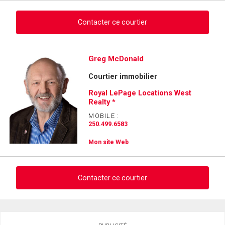
Contacter ce courtier
Demander des infos sur cette inscription
Greg McDonald
Courtier immobilier
Prénom
et
Royal LePage Locations West
Nom
Realty *
Courriel
MOBILE :
250.499.6583
Téléphone
(Optionnel)
Mon site Web
Message
Contacter ce courtier
Demander des infos sur cette inscription