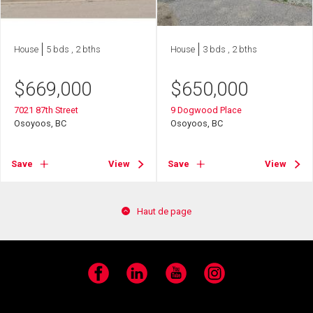
House
5 bds , 2 bths
House
3 bds , 2 bths
$
669,000
$
650,000
7021 87th Street
9 Dogwood Place
Osoyoos, BC
Osoyoos, BC
Save
View
Save
View
Haut de page
Facebook
LinkedIn
YouTube
Instagram