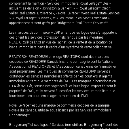
comprenant la mention « Services immobiliers Royal LePage
MD
Ltée »,
incluant sa division « Johnston & Daniel
MD
», « Royal LePage
MD
Credit
Valley Real Estate, Brokerage », « Royal LePage
MD
West Real Estate Services
», « Royal LePage
MD
Sussex », et « Les immeubles Mont-Tremblant »
appartiennent et sont gérés par Bridgemarq Real Estate Services
MD
.
Les marques de commerce MLS® ainsi que les logos qui s'y rapportent
désignent les services professionnels rendus par les membres
REALTORS® de l'ACI en vue de l'achat, de la vente et de la location de
biens immobiliers dans le cadre d'un système de vente collaborative.
REALTOR®, REALTORS® et le logo REALTOR® sont des marques
déposées de REALTOR® Canada Inc., une compagnie dont la National
Association of REALTORS® et l'Association canadienne de l’immobilier
sont propriétaires. Les marques de commerce REALTOR® servent à
distinguer les services immobiliers offerts par les courtiers et agents
immobilier en tant que membres de l'ACI. Les marques d'homologation
S.I.A.® /MLS®, Service inter-agences®, et leurs logos respectifs sont la
propriété de l'ACI, et ils servent à identifier les services immobiliers que
fournissent les courtiers et agents membres de l'ACI.
Royal LePage
MD
est une marque de commerce déposée de la Banque
Royale du Canada, utilisée sous licence par les Services immobiliers
Bridgemarq
MD
.
Bridgemarq
MD
et ses logos / Services immobiliers Bridgemarq
MD
sont des