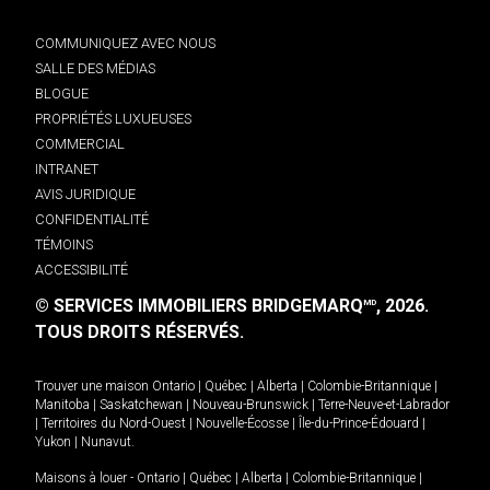
COMMUNIQUEZ AVEC NOUS
SALLE DES MÉDIAS
BLOGUE
PROPRIÉTÉS LUXUEUSES
COMMERCIAL
INTRANET
AVIS JURIDIQUE
CONFIDENTIALITÉ
TÉMOINS
ACCESSIBILITÉ
© SERVICES IMMOBILIERS BRIDGEMARQ
, 2026.
MD
TOUS DROITS RÉSERVÉS.
Trouver une maison
Ontario
|
Québec
|
Alberta
|
Colombie-Britannique
|
Manitoba
|
Saskatchewan
|
Nouveau-Brunswick
|
Terre-Neuve-et-Labrador
|
Territoires du Nord-Ouest
|
Nouvelle-Écosse
|
Île-du-Prince-Édouard
|
Yukon
|
Nunavut
.
Maisons à louer -
Ontario
|
Québec
|
Alberta
|
Colombie-Britannique
|