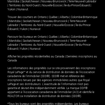
Manitoba
|
Saskatchewan
|
Nouveau-Brunswick
|
Terre-Neuve-et-Labrador
|
Territoires du Nord-Ouest
|
Nouvelle-Écosse
|
Île-du-Prince-Édouard
|
Yukon
|
Nunavut
.
Trouver des courtiers en
Ontario
|
Québec
|
Alberta
|
Colombie-Britannique
|
Manitoba
|
Saskatchewan
|
Nouveau-Brunswick
|
Terre-Neuve-et-
Labrador
|
Territoires du Nord-Ouest
|
Nouvelle-Écosse
|
Île-du-Prince-
Édouard
|
Yukon
|
Nunavut
Parcourir les bureaux en
Ontario
|
Québec
|
Alberta
|
Colombie-Britannique
|
Manitoba
|
Saskatchewan
|
Nouveau-Brunswick
|
Terre-Neuve-et-
Labrador
|
Territoires du Nord-Ouest
|
Nouvelle-Écosse
|
Île-du-Prince-
Édouard
|
Yukon
|
Nunavut
Afficher les propriétés résidentielles au Canada
|
Dernières inscriptions au
Canada
Les informations des propriétés sur ce site proviennent des inscriptions
Royal LePage
MD
et du service de distribution de données de l'Association
canadienne de l’immobilier (SDD®). SDD® met en référence des
inscriptions tenues par des agences immobilières autres que Royal
LePage et ses distributeurs. L'exactitude de l'information n'est pas
garantie et devrait être indépendamment vérifiée. La marque DDF®
appartient à l'Association canadienne de l’immobilier (ACI) et identifie le
REALTOR.ca Installation de distribution de données (SDD®).
*Tous les bureaux sont des propriétés indépendantes. Les bureaux