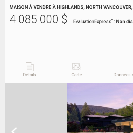
MAISON À VENDRE À HIGHLANDS, NORTH VANCOUVER,
4 085 000
$
MC
ÉvaluationExpress
:
Non dis
Détails
Carte
Données 
Previous