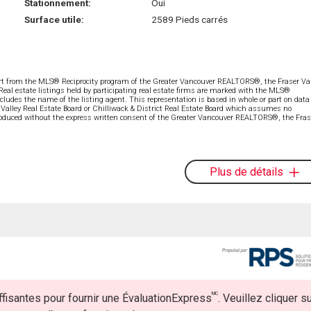
Stationnement:
Oui
Surface utile:
2589 Pieds carrés
part from the MLS® Reciprocity program of the Greater Vancouver REALTORS®, the Fraser Val
 Real estate listings held by participating real estate firms are marked with the MLS®
ncludes the name of the listing agent. This representation is based in whole or part on data
alley Real Estate Board or Chilliwack & District Real Estate Board which assumes no
eproduced without the express written consent of the Greater Vancouver REALTORS®, the Fras
Plus de détails
MC
fisantes pour fournir une ÉvaluationExpress
. Veuillez cliquer s