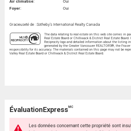
Air climatisé:
Oui
Foyer:
Oui
Gracieuseté de : Sotheby's International Realty Canada
The data relating to real estate on this web site comes in 
Real Estate Board or Chilliwack & District Real Estate Board.
Reciprocity logo and detailed information about the listing i
generated by the Greater Vancouver REALTORS®, the Fraser V
responsibility for its accuracy. The materials contained on this page may not be r
Valley Real Estate Board or Chilliwack & District Real Estate Board.
MC
ÉvaluationExpress
Les données concernant cette propriété sont insuf