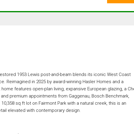
ly restored 1953 Lewis post-and-beam blends its iconic West Coast
nce. Reimagined in 2025 by award-winning Hasler Homes and a
 ft home features open-plan living, expansive European glazing, a Ch
ut, and premium appointments from Gaggenau, Bosch Benchmark,
0,358 sq ft lot on Fairmont Park with a natural creek, this is an
tail elevated with contemporary design.