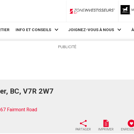
ZoneInvestisseurs RLP
TIER
INFO ET CONSEILS
JOIGNEZ-VOUS À NOUS
À
PUBLICITÉ
er, BC, V7R 2W7
67 Fairmont Road
PARTAGER
IMPRIMER
ENREGI