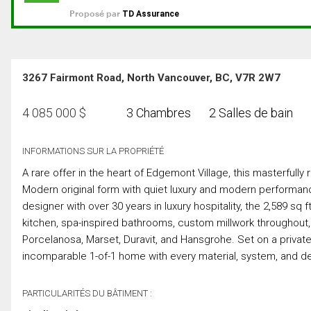
3267 Fairmont Road, North Vancouver, BC, V7R 2W7
4 085 000
$
3 Chambres
2 Salles de bain
INFORMATIONS SUR LA PROPRIÉTÉ
A rare offer in the heart of Edgemont Village, this masterful
Modern original form with quiet luxury and modern performa
designer with over 30 years in luxury hospitality, the 2,589 sq
kitchen, spa-inspired bathrooms, custom millwork througho
Porcelanosa, Marset, Duravit, and Hansgrohe. Set on a private 1
incomparable 1-of-1 home with every material, system, and de
PARTICULARITÉS DU BÂTIMENT :