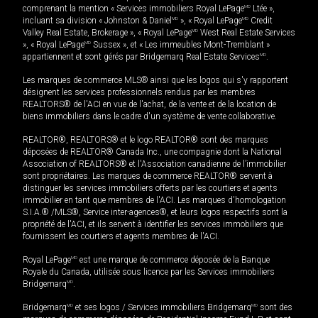
comprenant la mention « Services immobiliers Royal LePage
MD
Ltée »,
incluant sa division « Johnston & Daniel
MD
», « Royal LePage
MD
Credit
Valley Real Estate, Brokerage », « Royal LePage
MD
West Real Estate Services
», « Royal LePage
MD
Sussex », et « Les immeubles Mont-Tremblant »
appartiennent et sont gérés par Bridgemarq Real Estate Services
MD
.
Les marques de commerce MLS® ainsi que les logos qui s'y rapportent
désignent les services professionnels rendus par les membres
REALTORS® de l'ACI en vue de l'achat, de la vente et de la location de
biens immobiliers dans le cadre d'un système de vente collaborative.
REALTOR®, REALTORS® et le logo REALTOR® sont des marques
déposées de REALTOR® Canada Inc., une compagnie dont la National
Association of REALTORS® et l'Association canadienne de l’immobilier
sont propriétaires. Les marques de commerce REALTOR® servent à
distinguer les services immobiliers offerts par les courtiers et agents
immobilier en tant que membres de l'ACI. Les marques d'homologation
S.I.A.® /MLS®, Service inter-agences®, et leurs logos respectifs sont la
propriété de l'ACI, et ils servent à identifier les services immobiliers que
fournissent les courtiers et agents membres de l'ACI.
Royal LePage
MD
est une marque de commerce déposée de la Banque
Royale du Canada, utilisée sous licence par les Services immobiliers
Bridgemarq
MD
.
Bridgemarq
MD
et ses logos / Services immobiliers Bridgemarq
MD
sont des