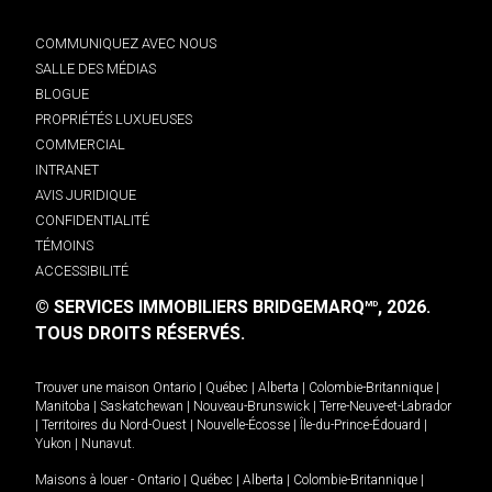
COMMUNIQUEZ AVEC NOUS
SALLE DES MÉDIAS
BLOGUE
PROPRIÉTÉS LUXUEUSES
COMMERCIAL
INTRANET
AVIS JURIDIQUE
CONFIDENTIALITÉ
TÉMOINS
ACCESSIBILITÉ
© SERVICES IMMOBILIERS BRIDGEMARQ
, 2026.
MD
TOUS DROITS RÉSERVÉS.
Trouver une maison
Ontario
|
Québec
|
Alberta
|
Colombie-Britannique
|
Manitoba
|
Saskatchewan
|
Nouveau-Brunswick
|
Terre-Neuve-et-Labrador
|
Territoires du Nord-Ouest
|
Nouvelle-Écosse
|
Île-du-Prince-Édouard
|
Yukon
|
Nunavut
.
Maisons à louer -
Ontario
|
Québec
|
Alberta
|
Colombie-Britannique
|