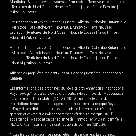
Manitoba
|
Saskatchewan
|
Nouveau-Brunswick
|
Terre-Neuve-et-Labrador
|
Territoires du Nord-Ouest
|
Nouvelle-Écosse
|
Île-du-Prince-Édouard
|
Yukon
|
Nunavut
.
Trouver des courtiers en
Ontario
|
Québec
|
Alberta
|
Colombie-Britannique
|
Manitoba
|
Saskatchewan
|
Nouveau-Brunswick
|
Terre-Neuve-et-
Labrador
|
Territoires du Nord-Ouest
|
Nouvelle-Écosse
|
Île-du-Prince-
Édouard
|
Yukon
|
Nunavut
Parcourir les bureaux en
Ontario
|
Québec
|
Alberta
|
Colombie-Britannique
|
Manitoba
|
Saskatchewan
|
Nouveau-Brunswick
|
Terre-Neuve-et-
Labrador
|
Territoires du Nord-Ouest
|
Nouvelle-Écosse
|
Île-du-Prince-
Édouard
|
Yukon
|
Nunavut
Afficher les propriétés résidentielles au Canada
|
Dernières inscriptions au
Canada
Les informations des propriétés sur ce site proviennent des inscriptions
Royal LePage
MD
et du service de distribution de données de l'Association
canadienne de l’immobilier (SDD®). SDD® met en référence des
inscriptions tenues par des agences immobilières autres que Royal
LePage et ses distributeurs. L'exactitude de l'information n'est pas
garantie et devrait être indépendamment vérifiée. La marque DDF®
appartient à l'Association canadienne de l’immobilier (ACI) et identifie le
REALTOR.ca Installation de distribution de données (SDD®).
*Tous les bureaux sont des propriétés indépendantes. Les bureaux