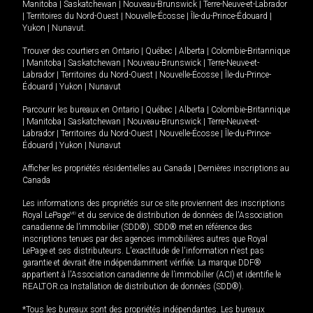
Manitoba
|
Saskatchewan
|
Nouveau-Brunswick
|
Terre-Neuve-et-Labrador
|
Territoires du Nord-Ouest
|
Nouvelle-Écosse
|
Île-du-Prince-Édouard
|
Yukon
|
Nunavut
.
Trouver des courtiers en
Ontario
|
Québec
|
Alberta
|
Colombie-Britannique
|
Manitoba
|
Saskatchewan
|
Nouveau-Brunswick
|
Terre-Neuve-et-
Labrador
|
Territoires du Nord-Ouest
|
Nouvelle-Écosse
|
Île-du-Prince-
Édouard
|
Yukon
|
Nunavut
Parcourir les bureaux en
Ontario
|
Québec
|
Alberta
|
Colombie-Britannique
|
Manitoba
|
Saskatchewan
|
Nouveau-Brunswick
|
Terre-Neuve-et-
Labrador
|
Territoires du Nord-Ouest
|
Nouvelle-Écosse
|
Île-du-Prince-
Édouard
|
Yukon
|
Nunavut
Afficher les propriétés résidentielles au Canada
|
Dernières inscriptions au
Canada
Les informations des propriétés sur ce site proviennent des inscriptions
Royal LePage
MD
et du service de distribution de données de l'Association
canadienne de l’immobilier (SDD®). SDD® met en référence des
inscriptions tenues par des agences immobilières autres que Royal
LePage et ses distributeurs. L'exactitude de l'information n'est pas
garantie et devrait être indépendamment vérifiée. La marque DDF®
appartient à l'Association canadienne de l’immobilier (ACI) et identifie le
REALTOR.ca Installation de distribution de données (SDD®).
*Tous les bureaux sont des propriétés indépendantes. Les bureaux