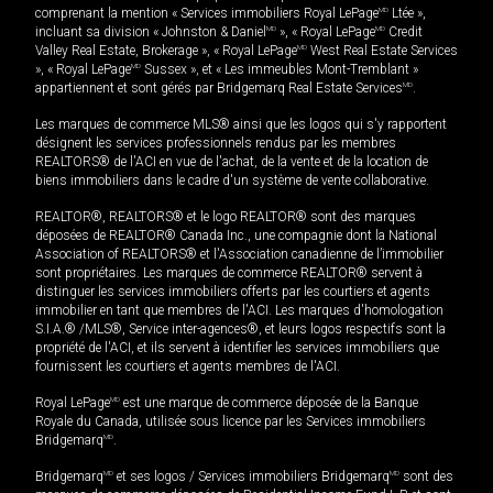
comprenant la mention « Services immobiliers Royal LePage
MD
Ltée »,
incluant sa division « Johnston & Daniel
MD
», « Royal LePage
MD
Credit
Valley Real Estate, Brokerage », « Royal LePage
MD
West Real Estate Services
», « Royal LePage
MD
Sussex », et « Les immeubles Mont-Tremblant »
appartiennent et sont gérés par Bridgemarq Real Estate Services
MD
.
Les marques de commerce MLS® ainsi que les logos qui s'y rapportent
désignent les services professionnels rendus par les membres
REALTORS® de l'ACI en vue de l'achat, de la vente et de la location de
biens immobiliers dans le cadre d'un système de vente collaborative.
REALTOR®, REALTORS® et le logo REALTOR® sont des marques
déposées de REALTOR® Canada Inc., une compagnie dont la National
Association of REALTORS® et l'Association canadienne de l’immobilier
sont propriétaires. Les marques de commerce REALTOR® servent à
distinguer les services immobiliers offerts par les courtiers et agents
immobilier en tant que membres de l'ACI. Les marques d'homologation
S.I.A.® /MLS®, Service inter-agences®, et leurs logos respectifs sont la
propriété de l'ACI, et ils servent à identifier les services immobiliers que
fournissent les courtiers et agents membres de l'ACI.
Royal LePage
MD
est une marque de commerce déposée de la Banque
Royale du Canada, utilisée sous licence par les Services immobiliers
Bridgemarq
MD
.
Bridgemarq
MD
et ses logos / Services immobiliers Bridgemarq
MD
sont des