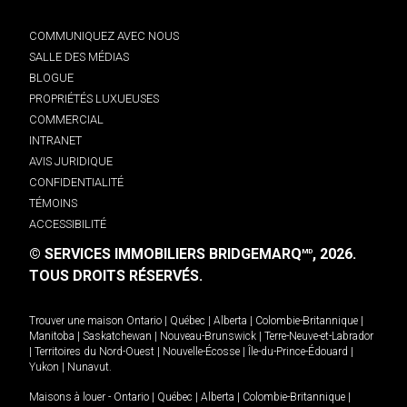
COMMUNIQUEZ AVEC NOUS
SALLE DES MÉDIAS
BLOGUE
PROPRIÉTÉS LUXUEUSES
COMMERCIAL
INTRANET
AVIS JURIDIQUE
CONFIDENTIALITÉ
TÉMOINS
ACCESSIBILITÉ
© SERVICES IMMOBILIERS BRIDGEMARQ
, 2026.
MD
TOUS DROITS RÉSERVÉS.
Trouver une maison
Ontario
|
Québec
|
Alberta
|
Colombie-Britannique
|
Manitoba
|
Saskatchewan
|
Nouveau-Brunswick
|
Terre-Neuve-et-Labrador
|
Territoires du Nord-Ouest
|
Nouvelle-Écosse
|
Île-du-Prince-Édouard
|
Yukon
|
Nunavut
.
Maisons à louer -
Ontario
|
Québec
|
Alberta
|
Colombie-Britannique
|