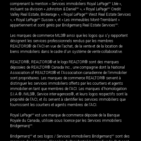
comprenant la mention « Services immobiliers Royal LePage
MD
Ltée »,
incluant sa division « Johnston & Daniel
MD
», « Royal LePage
MD
Credit
Valley Real Estate, Brokerage », « Royal LePage
MD
West Real Estate Services
», « Royal LePage
MD
Sussex », et « Les immeubles Mont-Tremblant »
appartiennent et sont gérés par Bridgemarq Real Estate Services
MD
.
Les marques de commerce MLS® ainsi que les logos qui s'y rapportent
désignent les services professionnels rendus par les membres
REALTORS® de l'ACI en vue de l'achat, de la vente et de la location de
biens immobiliers dans le cadre d'un système de vente collaborative.
REALTOR®, REALTORS® et le logo REALTOR® sont des marques
déposées de REALTOR® Canada Inc., une compagnie dont la National
Association of REALTORS® et l'Association canadienne de l’immobilier
sont propriétaires. Les marques de commerce REALTOR® servent à
distinguer les services immobiliers offerts par les courtiers et agents
immobilier en tant que membres de l'ACI. Les marques d'homologation
S.I.A.® /MLS®, Service inter-agences®, et leurs logos respectifs sont la
propriété de l'ACI, et ils servent à identifier les services immobiliers que
fournissent les courtiers et agents membres de l'ACI.
Royal LePage
MD
est une marque de commerce déposée de la Banque
Royale du Canada, utilisée sous licence par les Services immobiliers
Bridgemarq
MD
.
Bridgemarq
MD
et ses logos / Services immobiliers Bridgemarq
MD
sont des