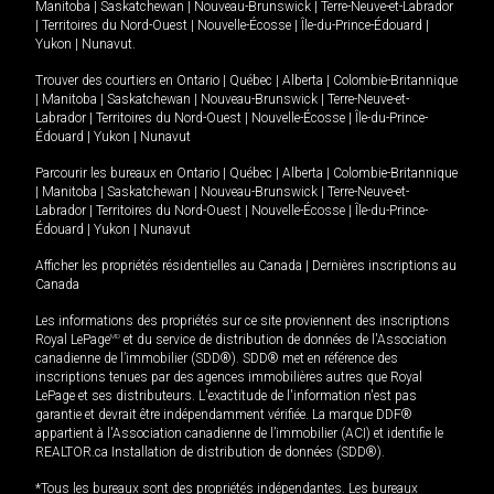
Manitoba
|
Saskatchewan
|
Nouveau-Brunswick
|
Terre-Neuve-et-Labrador
|
Territoires du Nord-Ouest
|
Nouvelle-Écosse
|
Île-du-Prince-Édouard
|
Yukon
|
Nunavut
.
Trouver des courtiers en
Ontario
|
Québec
|
Alberta
|
Colombie-Britannique
|
Manitoba
|
Saskatchewan
|
Nouveau-Brunswick
|
Terre-Neuve-et-
Labrador
|
Territoires du Nord-Ouest
|
Nouvelle-Écosse
|
Île-du-Prince-
Édouard
|
Yukon
|
Nunavut
Parcourir les bureaux en
Ontario
|
Québec
|
Alberta
|
Colombie-Britannique
|
Manitoba
|
Saskatchewan
|
Nouveau-Brunswick
|
Terre-Neuve-et-
Labrador
|
Territoires du Nord-Ouest
|
Nouvelle-Écosse
|
Île-du-Prince-
Édouard
|
Yukon
|
Nunavut
Afficher les propriétés résidentielles au Canada
|
Dernières inscriptions au
Canada
Les informations des propriétés sur ce site proviennent des inscriptions
Royal LePage
MD
et du service de distribution de données de l'Association
canadienne de l’immobilier (SDD®). SDD® met en référence des
inscriptions tenues par des agences immobilières autres que Royal
LePage et ses distributeurs. L'exactitude de l'information n'est pas
garantie et devrait être indépendamment vérifiée. La marque DDF®
appartient à l'Association canadienne de l’immobilier (ACI) et identifie le
REALTOR.ca Installation de distribution de données (SDD®).
*Tous les bureaux sont des propriétés indépendantes. Les bureaux