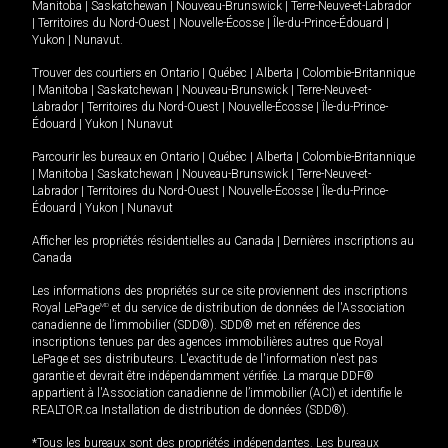
Manitoba
|
Saskatchewan
|
Nouveau-Brunswick
|
Terre-Neuve-et-Labrador
|
Territoires du Nord-Ouest
|
Nouvelle-Écosse
|
Île-du-Prince-Édouard
|
Yukon
|
Nunavut
.
Trouver des courtiers en
Ontario
|
Québec
|
Alberta
|
Colombie-Britannique
|
Manitoba
|
Saskatchewan
|
Nouveau-Brunswick
|
Terre-Neuve-et-
Labrador
|
Territoires du Nord-Ouest
|
Nouvelle-Écosse
|
Île-du-Prince-
Édouard
|
Yukon
|
Nunavut
Parcourir les bureaux en
Ontario
|
Québec
|
Alberta
|
Colombie-Britannique
|
Manitoba
|
Saskatchewan
|
Nouveau-Brunswick
|
Terre-Neuve-et-
Labrador
|
Territoires du Nord-Ouest
|
Nouvelle-Écosse
|
Île-du-Prince-
Édouard
|
Yukon
|
Nunavut
Afficher les propriétés résidentielles au Canada
|
Dernières inscriptions au
Canada
Les informations des propriétés sur ce site proviennent des inscriptions
Royal LePage
MD
et du service de distribution de données de l'Association
canadienne de l’immobilier (SDD®). SDD® met en référence des
inscriptions tenues par des agences immobilières autres que Royal
LePage et ses distributeurs. L'exactitude de l'information n'est pas
garantie et devrait être indépendamment vérifiée. La marque DDF®
appartient à l'Association canadienne de l’immobilier (ACI) et identifie le
REALTOR.ca Installation de distribution de données (SDD®).
*Tous les bureaux sont des propriétés indépendantes. Les bureaux