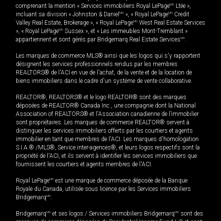
comprenant la mention « Services immobiliers Royal LePage
MD
Ltée »,
incluant sa division « Johnston & Daniel
MD
», « Royal LePage
MD
Credit
Valley Real Estate, Brokerage », « Royal LePage
MD
West Real Estate Services
», « Royal LePage
MD
Sussex », et « Les immeubles Mont-Tremblant »
appartiennent et sont gérés par Bridgemarq Real Estate Services
MD
.
Les marques de commerce MLS® ainsi que les logos qui s'y rapportent
désignent les services professionnels rendus par les membres
REALTORS® de l'ACI en vue de l'achat, de la vente et de la location de
biens immobiliers dans le cadre d'un système de vente collaborative.
REALTOR®, REALTORS® et le logo REALTOR® sont des marques
déposées de REALTOR® Canada Inc., une compagnie dont la National
Association of REALTORS® et l'Association canadienne de l’immobilier
sont propriétaires. Les marques de commerce REALTOR® servent à
distinguer les services immobiliers offerts par les courtiers et agents
immobilier en tant que membres de l'ACI. Les marques d'homologation
S.I.A.® /MLS®, Service inter-agences®, et leurs logos respectifs sont la
propriété de l'ACI, et ils servent à identifier les services immobiliers que
fournissent les courtiers et agents membres de l'ACI.
Royal LePage
MD
est une marque de commerce déposée de la Banque
Royale du Canada, utilisée sous licence par les Services immobiliers
Bridgemarq
MD
.
Bridgemarq
MD
et ses logos / Services immobiliers Bridgemarq
MD
sont des