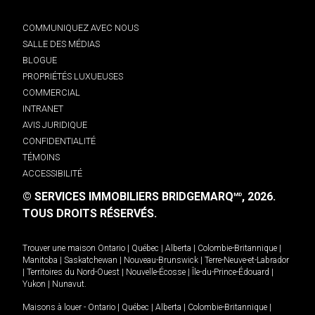
COMMUNIQUEZ AVEC NOUS
SALLE DES MÉDIAS
BLOGUE
PROPRIÉTÉS LUXUEUSES
COMMERCIAL
INTRANET
AVIS JURIDIQUE
CONFIDENTIALITÉ
TÉMOINS
ACCESSIBILITÉ
© SERVICES IMMOBILIERS BRIDGEMARQ
, 2026.
MD
TOUS DROITS RÉSERVÉS.
Trouver une maison
Ontario
|
Québec
|
Alberta
|
Colombie-Britannique
|
Manitoba
|
Saskatchewan
|
Nouveau-Brunswick
|
Terre-Neuve-et-Labrador
|
Territoires du Nord-Ouest
|
Nouvelle-Écosse
|
Île-du-Prince-Édouard
|
Yukon
|
Nunavut
.
Maisons à louer -
Ontario
|
Québec
|
Alberta
|
Colombie-Britannique
|