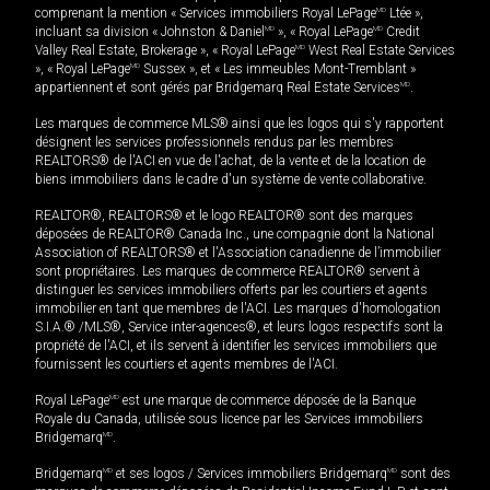
comprenant la mention « Services immobiliers Royal LePage
MD
Ltée »,
incluant sa division « Johnston & Daniel
MD
», « Royal LePage
MD
Credit
Valley Real Estate, Brokerage », « Royal LePage
MD
West Real Estate Services
», « Royal LePage
MD
Sussex », et « Les immeubles Mont-Tremblant »
appartiennent et sont gérés par Bridgemarq Real Estate Services
MD
.
Les marques de commerce MLS® ainsi que les logos qui s'y rapportent
désignent les services professionnels rendus par les membres
REALTORS® de l'ACI en vue de l'achat, de la vente et de la location de
biens immobiliers dans le cadre d'un système de vente collaborative.
REALTOR®, REALTORS® et le logo REALTOR® sont des marques
déposées de REALTOR® Canada Inc., une compagnie dont la National
Association of REALTORS® et l'Association canadienne de l’immobilier
sont propriétaires. Les marques de commerce REALTOR® servent à
distinguer les services immobiliers offerts par les courtiers et agents
immobilier en tant que membres de l'ACI. Les marques d'homologation
S.I.A.® /MLS®, Service inter-agences®, et leurs logos respectifs sont la
propriété de l'ACI, et ils servent à identifier les services immobiliers que
fournissent les courtiers et agents membres de l'ACI.
Royal LePage
MD
est une marque de commerce déposée de la Banque
Royale du Canada, utilisée sous licence par les Services immobiliers
Bridgemarq
MD
.
Bridgemarq
MD
et ses logos / Services immobiliers Bridgemarq
MD
sont des