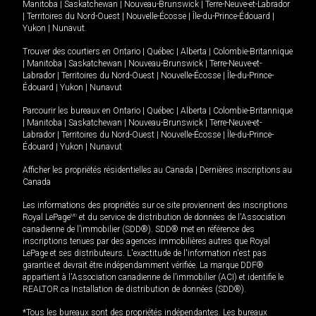
Manitoba
|
Saskatchewan
|
Nouveau-Brunswick
|
Terre-Neuve-et-Labrador
|
Territoires du Nord-Ouest
|
Nouvelle-Écosse
|
Île-du-Prince-Édouard
|
Yukon
|
Nunavut
.
Trouver des courtiers en
Ontario
|
Québec
|
Alberta
|
Colombie-Britannique
|
Manitoba
|
Saskatchewan
|
Nouveau-Brunswick
|
Terre-Neuve-et-
Labrador
|
Territoires du Nord-Ouest
|
Nouvelle-Écosse
|
Île-du-Prince-
Édouard
|
Yukon
|
Nunavut
Parcourir les bureaux en
Ontario
|
Québec
|
Alberta
|
Colombie-Britannique
|
Manitoba
|
Saskatchewan
|
Nouveau-Brunswick
|
Terre-Neuve-et-
Labrador
|
Territoires du Nord-Ouest
|
Nouvelle-Écosse
|
Île-du-Prince-
Édouard
|
Yukon
|
Nunavut
Afficher les propriétés résidentielles au Canada
|
Dernières inscriptions au
Canada
Les informations des propriétés sur ce site proviennent des inscriptions
Royal LePage
MD
et du service de distribution de données de l'Association
canadienne de l’immobilier (SDD®). SDD® met en référence des
inscriptions tenues par des agences immobilières autres que Royal
LePage et ses distributeurs. L'exactitude de l'information n'est pas
garantie et devrait être indépendamment vérifiée. La marque DDF®
appartient à l'Association canadienne de l’immobilier (ACI) et identifie le
REALTOR.ca Installation de distribution de données (SDD®).
*Tous les bureaux sont des propriétés indépendantes. Les bureaux