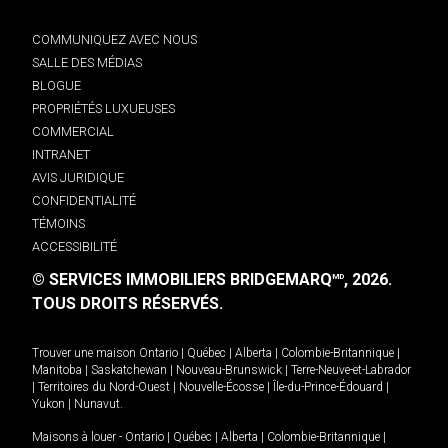
COMMUNIQUEZ AVEC NOUS
SALLE DES MÉDIAS
BLOGUE
PROPRIÉTÉS LUXUEUSES
COMMERCIAL
INTRANET
AVIS JURIDIQUE
CONFIDENTIALITÉ
TÉMOINS
ACCESSIBILITÉ
© SERVICES IMMOBILIERS BRIDGEMARQ
, 2026.
MD
TOUS DROITS RÉSERVÉS.
Trouver une maison
Ontario
|
Québec
|
Alberta
|
Colombie-Britannique
|
Manitoba
|
Saskatchewan
|
Nouveau-Brunswick
|
Terre-Neuve-et-Labrador
|
Territoires du Nord-Ouest
|
Nouvelle-Écosse
|
Île-du-Prince-Édouard
|
Yukon
|
Nunavut
.
Maisons à louer -
Ontario
|
Québec
|
Alberta
|
Colombie-Britannique
|