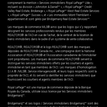
comprenant la mention « Services immobiliers Royal LePage
MD
Ltée »,
incluant sa division « Johnston & Daniel
MD
», « Royal LePage
MD
Credit
Valley Real Estate, Brokerage », « Royal LePage
MD
West Real Estate Services
», « Royal LePage
MD
Sussex », et « Les immeubles Mont-Tremblant »
appartiennent et sont gérés par Bridgemarq Real Estate Services
MD
.
Les marques de commerce MLS® ainsi que les logos qui s'y rapportent
désignent les services professionnels rendus par les membres
REALTORS® de l'ACI en vue de l'achat, de la vente et de la location de
biens immobiliers dans le cadre d'un système de vente collaborative.
REALTOR®, REALTORS® et le logo REALTOR® sont des marques
déposées de REALTOR® Canada Inc., une compagnie dont la National
Association of REALTORS® et l'Association canadienne de l’immobilier
sont propriétaires. Les marques de commerce REALTOR® servent à
distinguer les services immobiliers offerts par les courtiers et agents
immobilier en tant que membres de l'ACI. Les marques d'homologation
S.I.A.® /MLS®, Service inter-agences®, et leurs logos respectifs sont la
propriété de l'ACI, et ils servent à identifier les services immobiliers que
fournissent les courtiers et agents membres de l'ACI.
Royal LePage
MD
est une marque de commerce déposée de la Banque
Royale du Canada, utilisée sous licence par les Services immobiliers
Bridgemarq
MD
.
Bridgemarq
MD
et ses logos / Services immobiliers Bridgemarq
MD
sont des