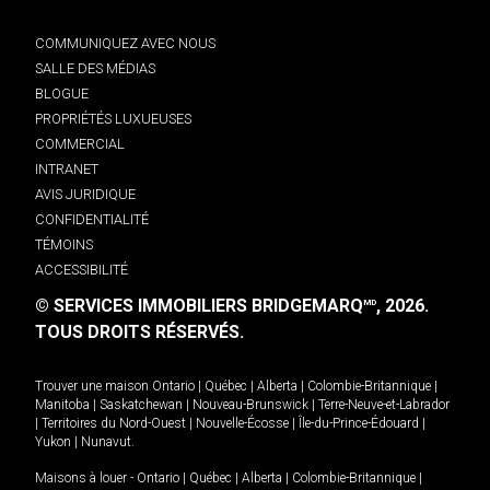
COMMUNIQUEZ AVEC NOUS
SALLE DES MÉDIAS
BLOGUE
PROPRIÉTÉS LUXUEUSES
COMMERCIAL
INTRANET
AVIS JURIDIQUE
CONFIDENTIALITÉ
TÉMOINS
ACCESSIBILITÉ
© SERVICES IMMOBILIERS BRIDGEMARQ
, 2026.
MD
TOUS DROITS RÉSERVÉS.
Trouver une maison
Ontario
|
Québec
|
Alberta
|
Colombie-Britannique
|
Manitoba
|
Saskatchewan
|
Nouveau-Brunswick
|
Terre-Neuve-et-Labrador
|
Territoires du Nord-Ouest
|
Nouvelle-Écosse
|
Île-du-Prince-Édouard
|
Yukon
|
Nunavut
.
Maisons à louer -
Ontario
|
Québec
|
Alberta
|
Colombie-Britannique
|