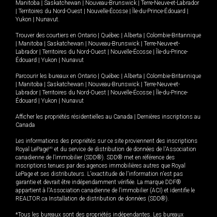
Manitoba
|
Saskatchewan
|
Nouveau-Brunswick
|
Terre-Neuve-et-Labrador
|
Territoires du Nord-Ouest
|
Nouvelle-Écosse
|
Île-du-Prince-Édouard
|
Yukon
|
Nunavut
.
Trouver des courtiers en
Ontario
|
Québec
|
Alberta
|
Colombie-Britannique
|
Manitoba
|
Saskatchewan
|
Nouveau-Brunswick
|
Terre-Neuve-et-
Labrador
|
Territoires du Nord-Ouest
|
Nouvelle-Écosse
|
Île-du-Prince-
Édouard
|
Yukon
|
Nunavut
Parcourir les bureaux en
Ontario
|
Québec
|
Alberta
|
Colombie-Britannique
|
Manitoba
|
Saskatchewan
|
Nouveau-Brunswick
|
Terre-Neuve-et-
Labrador
|
Territoires du Nord-Ouest
|
Nouvelle-Écosse
|
Île-du-Prince-
Édouard
|
Yukon
|
Nunavut
Afficher les propriétés résidentielles au Canada
|
Dernières inscriptions au
Canada
Les informations des propriétés sur ce site proviennent des inscriptions
Royal LePage
MD
et du service de distribution de données de l'Association
canadienne de l’immobilier (SDD®). SDD® met en référence des
inscriptions tenues par des agences immobilières autres que Royal
LePage et ses distributeurs. L'exactitude de l'information n'est pas
garantie et devrait être indépendamment vérifiée. La marque DDF®
appartient à l'Association canadienne de l’immobilier (ACI) et identifie le
REALTOR.ca Installation de distribution de données (SDD®).
*Tous les bureaux sont des propriétés indépendantes. Les bureaux