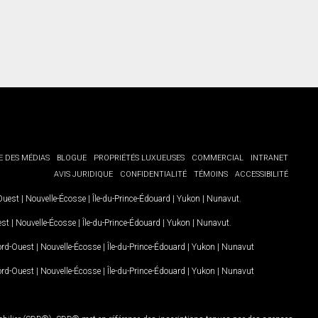
E DES MÉDIAS
BLOGUE
PROPRIÉTÉS LUXUEUSES
COMMERCIAL
INTRANET
AVIS JURIDIQUE
CONFIDENTIALITÉ
TÉMOINS
ACCESSIBILITÉ
-Ouest
|
Nouvelle-Écosse
|
Île-du-Prince-Édouard
|
Yukon
|
Nunavut
.
est
|
Nouvelle-Écosse
|
Île-du-Prince-Édouard
|
Yukon
|
Nunavut
.
Nord-Ouest
|
Nouvelle-Écosse
|
Île-du-Prince-Édouard
|
Yukon
|
Nunavut
Nord-Ouest
|
Nouvelle-Écosse
|
Île-du-Prince-Édouard
|
Yukon
|
Nunavut