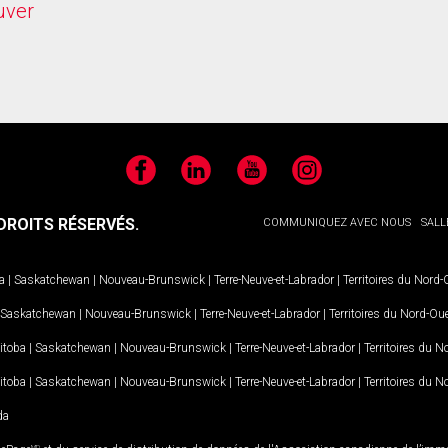
uver
Facebook
LinkedIn
YouTube
Instagram
ROITS RÉSERVÉS.
COMMUNIQUEZ AVEC NOUS
SALL
a
|
Saskatchewan
|
Nouveau-Brunswick
|
Terre-Neuve-et-Labrador
|
Territoires du Nord
Saskatchewan
|
Nouveau-Brunswick
|
Terre-Neuve-et-Labrador
|
Territoires du Nord-Ou
itoba
|
Saskatchewan
|
Nouveau-Brunswick
|
Terre-Neuve-et-Labrador
|
Territoires du 
itoba
|
Saskatchewan
|
Nouveau-Brunswick
|
Terre-Neuve-et-Labrador
|
Territoires du 
da
MD