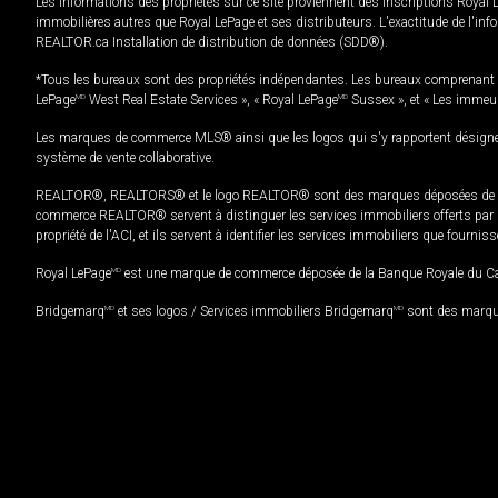
Les informations des propriétés sur ce site proviennent des inscriptions Royal 
immobilières autres que Royal LePage et ses distributeurs. L'exactitude de l'info
REALTOR.ca Installation de distribution de données (SDD®).
*Tous les bureaux sont des propriétés indépendantes. Les bureaux comprenant 
LePage
MD
West Real Estate Services », « Royal LePage
MD
Sussex », et « Les immeu
Les marques de commerce MLS® ainsi que les logos qui s'y rapportent désignent
système de vente collaborative.
REALTOR®, REALTORS® et le logo REALTOR® sont des marques déposées de REAL
commerce REALTOR® servent à distinguer les services immobiliers offerts par le
propriété de l'ACI, et ils servent à identifier les services immobiliers que fourni
Royal LePage
MD
est une marque de commerce déposée de la Banque Royale du Cana
Bridgemarq
MD
et ses logos / Services immobiliers Bridgemarq
MD
sont des marque