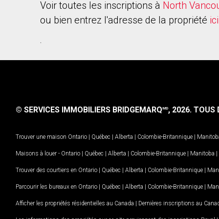
Voir toutes les inscriptions à
North Vanco
ou bien entrez l'adresse de la propriété
ici
.
© SERVICES IMMOBILIERS BRIDGEMARQ
, 2026.
TOUS D
MD
Trouver une maison
Ontario
|
Québec
|
Alberta
|
Colombie-Britannique
|
Manitob
Maisons à louer -
Ontario
|
Québec
|
Alberta
|
Colombie-Britannique
|
Manitoba
|
Trouver des courtiers en
Ontario
|
Québec
|
Alberta
|
Colombie-Britannique
|
Man
Parcourir les bureaux en
Ontario
|
Québec
|
Alberta
|
Colombie-Britannique
|
Man
Afficher les propriétés résidentielles au Canada
|
Dernières inscriptions au Cana