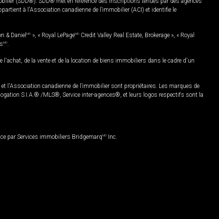
mobilier (SDD®). SDD® met en référence des inscriptions tenues par des agences
rtient à l'Association canadienne de l’immobilier (ACI) et identifie le
on & Daniel
MD
», « Royal LePage
MD
Credit Valley Real Estate, Brokerage », « Royal
es
MD
.
chat, de la vente et de la location de biens immobiliers dans le cadre d'un
Association canadienne de l’immobilier sont propriétaires. Les marques de
ation S.I.A.® /MLS®, Service inter-agences®, et leurs logos respectifs sont la
nce par Services immobiliers Bridgemarq
MD
Inc.