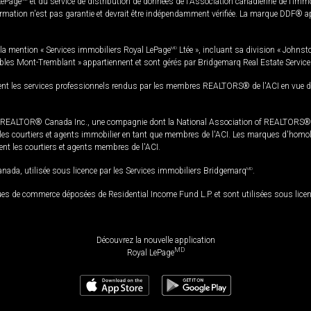
LePage
et du service de distribution de données de l'Association canadienne de l’im
rmation n'est pas garantie et devrait être indépendamment vérifiée. La marque DDF® appa
la mention « Services immobiliers Royal LePage
MD
Ltée », incluant sa division « Johnst
bles Mont-Tremblant » appartiennent et sont gérés par Bridgemarq Real Estate Servic
 les services professionnels rendus par les membres REALTORS® de l'ACI en vue de l'a
TOR® Canada Inc., une compagnie dont la National Association of REALTORS® et l'
s courtiers et agents immobilier en tant que membres de l'ACI. Les marques d'homolog
ssent les courtiers et agents membres de l'ACI.
da, utilisée sous licence par les Services immobiliers Bridgemarq
MD
.
s de commerce déposées de Residential Income Fund L.P. et sont utilisées sous lice
Découvrez la nouvelle application
MD
Royal LePage