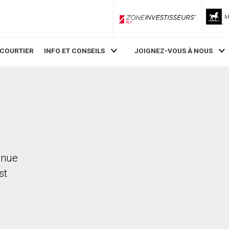
ZoneInvestisseurs RLP
 COURTIER
INFO ET CONSEILS
JOIGNEZ-VOUS À NOUS
enue
st