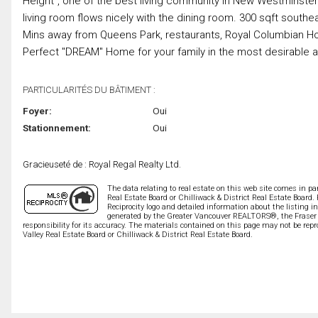
Height", one of the best living community in New Westminster
living room flows nicely with the dining room. 300 sqft southe
Mins away from Queens Park, restaurants, Royal Columbian H
Perfect "DREAM" Home for your family in the most desirable ar
PARTICULARITÉS DU BÂTIMENT :
Foyer:
Oui
Stationnement:
Oui
Gracieuseté de : Royal Regal Realty Ltd.
The data relating to real estate on this web site comes in 
Real Estate Board or Chilliwack & District Real Estate Board.
Reciprocity logo and detailed information about the listing i
generated by the Greater Vancouver REALTORS®, the Fraser V
responsibility for its accuracy. The materials contained on this page may not be r
Valley Real Estate Board or Chilliwack & District Real Estate Board.