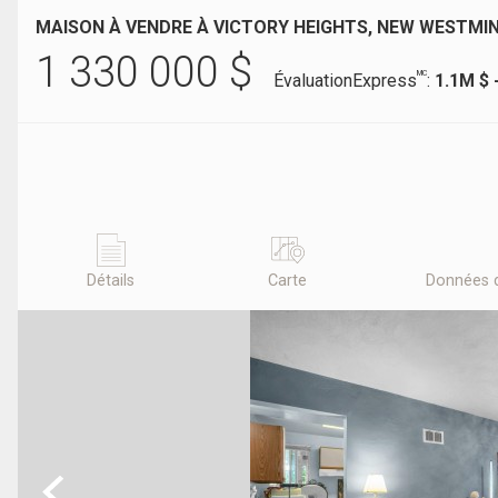
MAISON À VENDRE À VICTORY HEIGHTS, NEW WESTMI
1 330 000
$
MC
ÉvaluationExpress
:
1.1M $ 
Détails
Carte
Données 
Previous