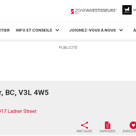
ZoneInvestisseurs RLP
TIER
INFO ET CONSEILS
JOIGNEZ-VOUS À NOUS
À
PUBLICITÉ
r, BC, V3L 4W5
917 Ladner Street
PARTAGER
IMPRIMER
ENREGI