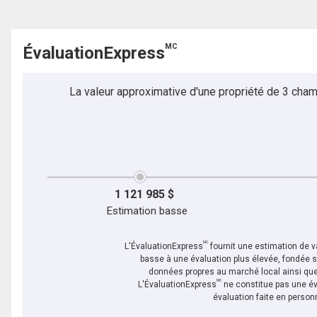
MC
ÉvaluationExpress
La valeur approximative d'une propriété de 3 cham
1 121 985 $
Estimation basse
MC
L'ÉvaluationExpress
fournit une estimation de va
basse à une évaluation plus élevée, fondée 
données propres au marché local ainsi que 
MC
L'ÉvaluationExpress
ne constitue pas une év
évaluation faite en person