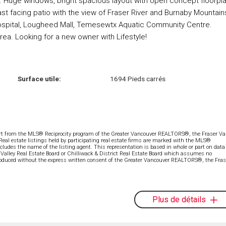
. Huge windows, bright spacious layout with open concept floorpla
ast facing patio with the view of Fraser River and Burnaby Mountain
ospital, Lougheed Mall, Temesewtx Aquatic Community Centre.
ea. Looking for a new owner with Lifestyle!
Surface utile:
1694 Pieds carrés
part from the MLS® Reciprocity program of the Greater Vancouver REALTORS®, the Fraser Val
 Real estate listings held by participating real estate firms are marked with the MLS®
ncludes the name of the listing agent. This representation is based in whole or part on data
alley Real Estate Board or Chilliwack & District Real Estate Board which assumes no
eproduced without the express written consent of the Greater Vancouver REALTORS®, the Fras
Plus de détails