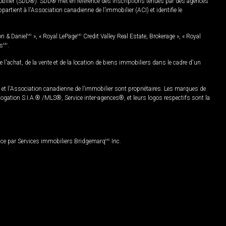
mobilier (SDD®). SDD® met en référence des inscriptions tenues par des agences
rtient à l'Association canadienne de l’immobilier (ACI) et identifie le
on & Daniel
MD
», « Royal LePage
MD
Credit Valley Real Estate, Brokerage », « Royal
es
MD
.
chat, de la vente et de la location de biens immobiliers dans le cadre d'un
Association canadienne de l’immobilier sont propriétaires. Les marques de
ation S.I.A.® /MLS®, Service inter-agences®, et leurs logos respectifs sont la
nce par Services immobiliers Bridgemarq
MD
Inc.