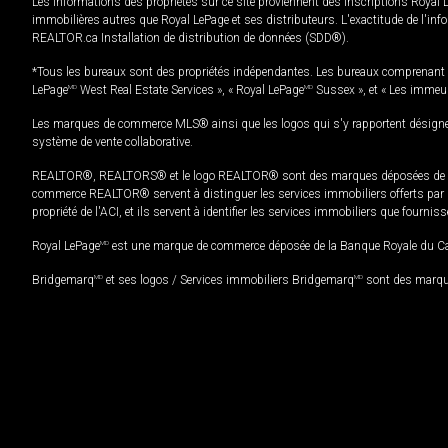
Les informations des propriétés sur ce site proviennent des inscriptions Royal 
immobilières autres que Royal LePage et ses distributeurs. L'exactitude de l'info
REALTOR.ca Installation de distribution de données (SDD®).
*Tous les bureaux sont des propriétés indépendantes. Les bureaux comprenant 
LePage
MD
West Real Estate Services », « Royal LePage
MD
Sussex », et « Les immeu
Les marques de commerce MLS® ainsi que les logos qui s'y rapportent désignent
système de vente collaborative.
REALTOR®, REALTORS® et le logo REALTOR® sont des marques déposées de REAL
commerce REALTOR® servent à distinguer les services immobiliers offerts par le
propriété de l'ACI, et ils servent à identifier les services immobiliers que fourni
Royal LePage
MD
est une marque de commerce déposée de la Banque Royale du Cana
Bridgemarq
MD
et ses logos / Services immobiliers Bridgemarq
MD
sont des marque