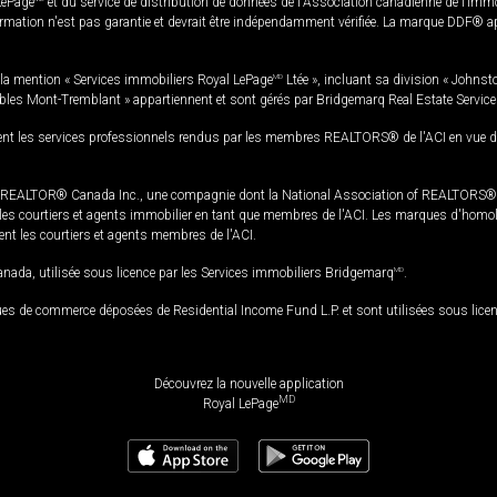
LePage
et du service de distribution de données de l'Association canadienne de l’im
rmation n'est pas garantie et devrait être indépendamment vérifiée. La marque DDF® appa
la mention « Services immobiliers Royal LePage
MD
Ltée », incluant sa division « Johnst
bles Mont-Tremblant » appartiennent et sont gérés par Bridgemarq Real Estate Servic
 les services professionnels rendus par les membres REALTORS® de l'ACI en vue de l'a
TOR® Canada Inc., une compagnie dont la National Association of REALTORS® et l'
s courtiers et agents immobilier en tant que membres de l'ACI. Les marques d'homolog
ssent les courtiers et agents membres de l'ACI.
da, utilisée sous licence par les Services immobiliers Bridgemarq
MD
.
s de commerce déposées de Residential Income Fund L.P. et sont utilisées sous lice
Découvrez la nouvelle application
MD
Royal LePage