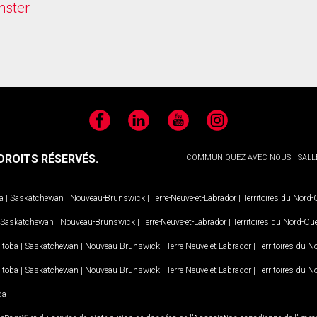
nster
Facebook
LinkedIn
YouTube
Instagram
ROITS RÉSERVÉS.
COMMUNIQUEZ AVEC NOUS
SALL
a
|
Saskatchewan
|
Nouveau-Brunswick
|
Terre-Neuve-et-Labrador
|
Territoires du Nord
Saskatchewan
|
Nouveau-Brunswick
|
Terre-Neuve-et-Labrador
|
Territoires du Nord-Ou
itoba
|
Saskatchewan
|
Nouveau-Brunswick
|
Terre-Neuve-et-Labrador
|
Territoires du 
itoba
|
Saskatchewan
|
Nouveau-Brunswick
|
Terre-Neuve-et-Labrador
|
Territoires du 
da
MD