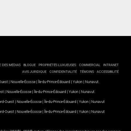
E DES MÉDIAS
BLOGUE
PROPRIÉTÉS LUXUEUSES
COMMERCIAL
INTRANET
AVIS JURIDIQUE
CONFIDENTIALITÉ
TÉMOINS
ACCESSIBILITÉ
-Ouest
|
Nouvelle-Écosse
|
Île-du-Prince-Édouard
|
Yukon
|
Nunavut
.
est
|
Nouvelle-Écosse
|
Île-du-Prince-Édouard
|
Yukon
|
Nunavut
.
Nord-Ouest
|
Nouvelle-Écosse
|
Île-du-Prince-Édouard
|
Yukon
|
Nunavut
Nord-Ouest
|
Nouvelle-Écosse
|
Île-du-Prince-Édouard
|
Yukon
|
Nunavut