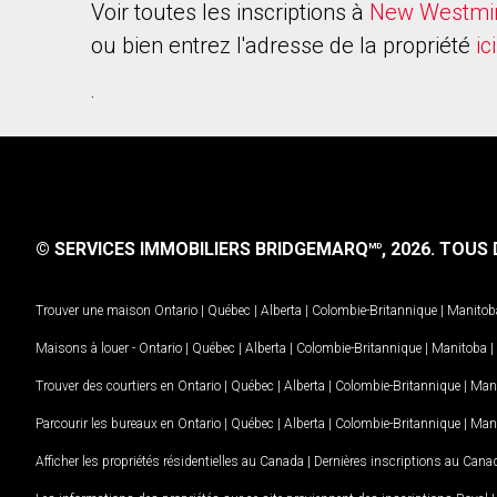
Voir toutes les inscriptions à
New Westmi
ou bien entrez l'adresse de la propriété
ici
.
© SERVICES IMMOBILIERS BRIDGEMARQ
, 2026.
TOUS D
MD
Trouver une maison
Ontario
|
Québec
|
Alberta
|
Colombie-Britannique
|
Manitob
Maisons à louer -
Ontario
|
Québec
|
Alberta
|
Colombie-Britannique
|
Manitoba
|
Trouver des courtiers en
Ontario
|
Québec
|
Alberta
|
Colombie-Britannique
|
Man
Parcourir les bureaux en
Ontario
|
Québec
|
Alberta
|
Colombie-Britannique
|
Man
Afficher les propriétés résidentielles au Canada
|
Dernières inscriptions au Cana