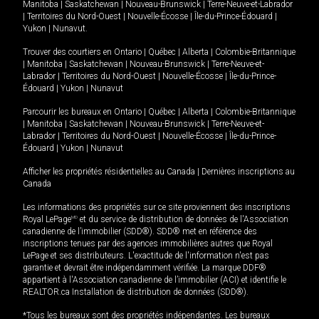
Manitoba
|
Saskatchewan
|
Nouveau-Brunswick
|
Terre-Neuve-et-Labrador
|
Territoires du Nord-Ouest
|
Nouvelle-Écosse
|
Île-du-Prince-Édouard
|
Yukon
|
Nunavut
.
Trouver des courtiers en
Ontario
|
Québec
|
Alberta
|
Colombie-Britannique
|
Manitoba
|
Saskatchewan
|
Nouveau-Brunswick
|
Terre-Neuve-et-
Labrador
|
Territoires du Nord-Ouest
|
Nouvelle-Écosse
|
Île-du-Prince-
Édouard
|
Yukon
|
Nunavut
Parcourir les bureaux en
Ontario
|
Québec
|
Alberta
|
Colombie-Britannique
|
Manitoba
|
Saskatchewan
|
Nouveau-Brunswick
|
Terre-Neuve-et-
Labrador
|
Territoires du Nord-Ouest
|
Nouvelle-Écosse
|
Île-du-Prince-
Édouard
|
Yukon
|
Nunavut
Afficher les propriétés résidentielles au Canada
|
Dernières inscriptions au
Canada
Les informations des propriétés sur ce site proviennent des inscriptions
Royal LePage
MD
et du service de distribution de données de l'Association
canadienne de l’immobilier (SDD®). SDD® met en référence des
inscriptions tenues par des agences immobilières autres que Royal
LePage et ses distributeurs. L'exactitude de l'information n'est pas
garantie et devrait être indépendamment vérifiée. La marque DDF®
appartient à l'Association canadienne de l’immobilier (ACI) et identifie le
REALTOR.ca Installation de distribution de données (SDD®).
*Tous les bureaux sont des propriétés indépendantes. Les bureaux