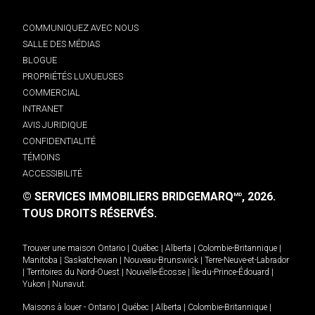
COMMUNIQUEZ AVEC NOUS
SALLE DES MÉDIAS
BLOGUE
PROPRIÉTÉS LUXUEUSES
COMMERCIAL
INTRANET
AVIS JURIDIQUE
CONFIDENTIALITÉ
TÉMOINS
ACCESSIBILITÉ
© SERVICES IMMOBILIERS BRIDGEMARQ
, 2026.
MD
TOUS DROITS RÉSERVÉS.
Trouver une maison
Ontario
|
Québec
|
Alberta
|
Colombie-Britannique
|
Manitoba
|
Saskatchewan
|
Nouveau-Brunswick
|
Terre-Neuve-et-Labrador
|
Territoires du Nord-Ouest
|
Nouvelle-Écosse
|
Île-du-Prince-Édouard
|
Yukon
|
Nunavut
.
Maisons à louer -
Ontario
|
Québec
|
Alberta
|
Colombie-Britannique
|