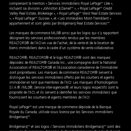
comprenant la mention « Services immobiliers Royal LePage
MD
Ltée »,
incluant sa division « Johnston & Daniel
MD
», « Royal LePage
MD
Credit
Valley Real Estate, Brokerage », « Royal LePage
MD
West Real Estate Services
», « Royal LePage
MD
Sussex », et « Les immeubles Mont-Tremblant »
appartiennent et sont gérés par Bridgemarq Real Estate Services
MD
.
Les marques de commerce MLS® ainsi que les logos qui s'y rapportent
désignent les services professionnels rendus par les membres
REALTORS® de l'ACI en vue de l'achat, de la vente et de la location de
biens immobiliers dans le cadre d'un système de vente collaborative.
REALTOR®, REALTORS® et le logo REALTOR® sont des marques
déposées de REALTOR® Canada Inc., une compagnie dont la National
Association of REALTORS® et l'Association canadienne de l’immobilier
sont propriétaires. Les marques de commerce REALTOR® servent à
distinguer les services immobiliers offerts par les courtiers et agents
immobilier en tant que membres de l'ACI. Les marques d'homologation
S.I.A.® /MLS®, Service inter-agences®, et leurs logos respectifs sont la
propriété de l'ACI, et ils servent à identifier les services immobiliers que
fournissent les courtiers et agents membres de l'ACI.
Royal LePage
MD
est une marque de commerce déposée de la Banque
Royale du Canada, utilisée sous licence par les Services immobiliers
Bridgemarq
MD
.
Bridgemarq
MD
et ses logos / Services immobiliers Bridgemarq
MD
sont des