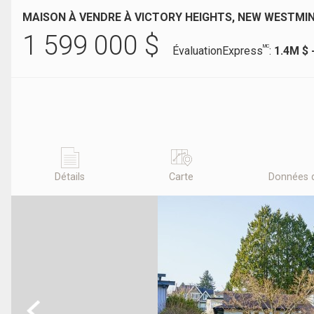
MAISON À VENDRE À VICTORY HEIGHTS, NEW WESTMI
1 599 000
$
MC
ÉvaluationExpress
:
1.4M $ 
Détails
Carte
Données 
Previous