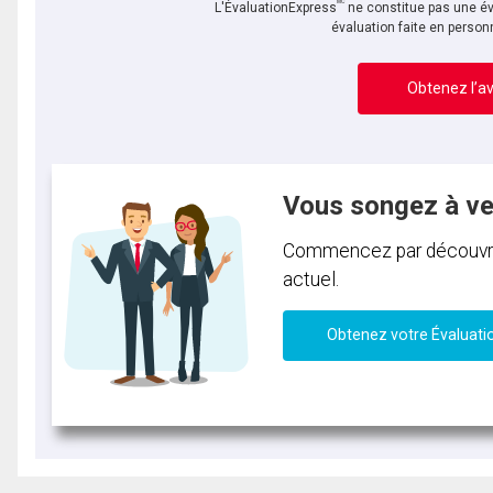
MC
L'ÉvaluationExpress
ne constitue pas une év
évaluation faite en person
Obtenez l’av
Vous songez à v
Commencez par découvrir 
actuel.
Obtenez votre Évaluati