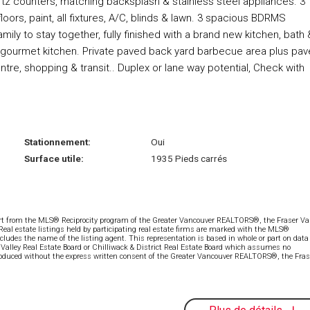
 counters, matching backsplash & stainless steel appliances. 3
oors, paint, all fixtures, A/C, blinds & lawn. 3 spacious BDRMS
ily to stay together, fully finished with a brand new kitchen, bath 
 a gourmet kitchen. Private paved back yard barbecue area plus pa
tre, shopping & transit.. Duplex or lane way potential, Check with
Stationnement:
Oui
Surface utile:
1935 Pieds carrés
part from the MLS® Reciprocity program of the Greater Vancouver REALTORS®, the Fraser Val
 Real estate listings held by participating real estate firms are marked with the MLS®
ncludes the name of the listing agent. This representation is based in whole or part on data
alley Real Estate Board or Chilliwack & District Real Estate Board which assumes no
eproduced without the express written consent of the Greater Vancouver REALTORS®, the Fras