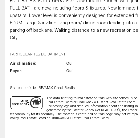
FULL BATHS. FULLY UPDATED - New modern kitchen with quartz
FULL BATH are new, including floors & fixtures. New laminate fl
upstairs. Lower level is conveniently designed for extended fam
BDRM. Large & inviting living room/ dining room leading into
parking off backlane. Walking distance to a new recreation cen
City..
PARTICULARITÉS DU BÂTIMENT :
Air climatisé:
Oui
Foyer:
Oui
Gracieuseté de : RE/MAX Crest Realty
The data relating to real estate on this web site comes in 
Real Estate Board or Chilliwack & District Real Estate Board.
Reciprocity logo and detailed information about the listing i
generated by the Greater Vancouver REALTORS®, the Fraser V
responsibility for its accuracy. The materials contained on this page may not be r
Valley Real Estate Board or Chilliwack & District Real Estate Board.