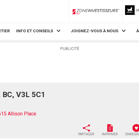
ZoneInvestisseurs RLP
TIER
INFO ET CONSEILS
JOIGNEZ-VOUS À NOUS
À
PUBLICITÉ
, BC, V3L 5C1
615 Allison Place
PARTAGER
IMPRIMER
ENREGI