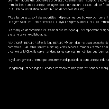
Les informations des propriétés sur ce site proviennent des inscriptions Royal 
immobilières autres que Royal LePage et ses distributeurs. L'exactitude de l'info
REALTOR.ca Installation de distribution de données (SDD®).
*Tous les bureaux sont des propriétés indépendantes. Les bureaux comprenant 
LePage
MD
West Real Estate Services », « Royal LePage
MD
Sussex », et « Les immeu
Les marques de commerce MLS® ainsi que les logos qui s'y rapportent désignent
système de vente collaborative.
REALTOR®, REALTORS® et le logo REALTOR® sont des marques déposées de REAL
commerce REALTOR® servent à distinguer les services immobiliers offerts par le
propriété de l'ACI, et ils servent à identifier les services immobiliers que fourni
Royal LePage
MD
est une marque de commerce déposée de la Banque Royale du Cana
Bridgemarq
MD
et ses logos / Services immobiliers Bridgemarq
MD
sont des marque