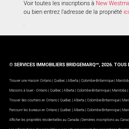
Voir toutes les inscriptions à
New Westmi
ou bien entrez l'adresse de la propriété
ici
.
© SERVICES IMMOBILIERS BRIDGEMARQ
, 2026.
TOUS D
MD
Trouver une maison
Ontario
|
Québec
|
Alberta
|
Colombie-Britannique
|
Manitob
Maisons à louer -
Ontario
|
Québec
|
Alberta
|
Colombie-Britannique
|
Manitoba
|
Trouver des courtiers en
Ontario
|
Québec
|
Alberta
|
Colombie-Britannique
|
Man
Parcourir les bureaux en
Ontario
|
Québec
|
Alberta
|
Colombie-Britannique
|
Man
Afficher les propriétés résidentielles au Canada
|
Dernières inscriptions au Cana