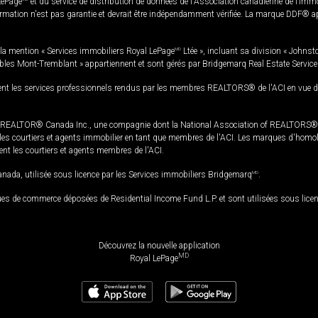
LePage
et du service de distribution de données de l'Association canadienne de l’im
rmation n'est pas garantie et devrait être indépendamment vérifiée. La marque DDF® appa
la mention « Services immobiliers Royal LePage
MD
Ltée », incluant sa division « Johnst
bles Mont-Tremblant » appartiennent et sont gérés par Bridgemarq Real Estate Servic
 les services professionnels rendus par les membres REALTORS® de l'ACI en vue de l'a
TOR® Canada Inc., une compagnie dont la National Association of REALTORS® et l'
s courtiers et agents immobilier en tant que membres de l'ACI. Les marques d'homolog
ssent les courtiers et agents membres de l'ACI.
da, utilisée sous licence par les Services immobiliers Bridgemarq
MD
.
s de commerce déposées de Residential Income Fund L.P. et sont utilisées sous lice
Découvrez la nouvelle application
MD
Royal LePage