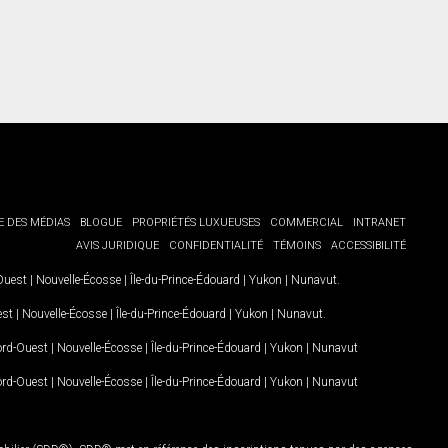
E DES MÉDIAS
BLOGUE
PROPRIÉTÉS LUXUEUSES
COMMERCIAL
INTRANET
AVIS JURIDIQUE
CONFIDENTIALITÉ
TÉMOINS
ACCESSIBILITÉ
-Ouest
|
Nouvelle-Écosse
|
Île-du-Prince-Édouard
|
Yukon
|
Nunavut
.
est
|
Nouvelle-Écosse
|
Île-du-Prince-Édouard
|
Yukon
|
Nunavut
.
Nord-Ouest
|
Nouvelle-Écosse
|
Île-du-Prince-Édouard
|
Yukon
|
Nunavut
Nord-Ouest
|
Nouvelle-Écosse
|
Île-du-Prince-Édouard
|
Yukon
|
Nunavut