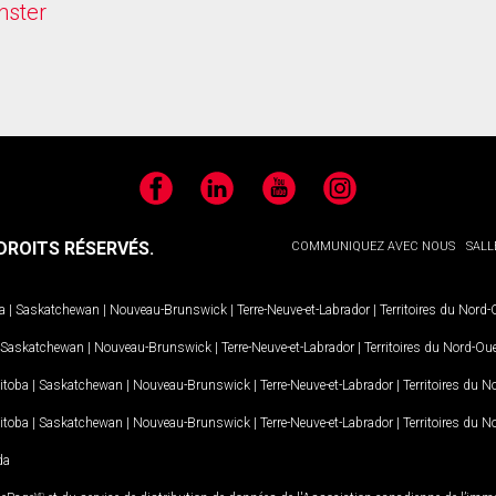
nster
Facebook
LinkedIn
YouTube
Instagram
ROITS RÉSERVÉS.
COMMUNIQUEZ AVEC NOUS
SALL
a
|
Saskatchewan
|
Nouveau-Brunswick
|
Terre-Neuve-et-Labrador
|
Territoires du Nord
Saskatchewan
|
Nouveau-Brunswick
|
Terre-Neuve-et-Labrador
|
Territoires du Nord-Ou
itoba
|
Saskatchewan
|
Nouveau-Brunswick
|
Terre-Neuve-et-Labrador
|
Territoires du 
itoba
|
Saskatchewan
|
Nouveau-Brunswick
|
Terre-Neuve-et-Labrador
|
Territoires du 
da
MD