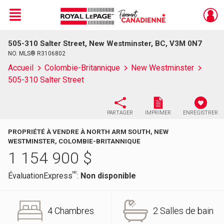
Menu
505-310 Salter Street, New Westminster, BC, V3M 0N7
Live
En Direct
NO. MLS® R3106802
Accueil
Colombie-Britannique
New Westminster
505-310 Salter Street
PARTAGER
IMPRIMER
ENREGISTRER
PROPRIÉTÉ À VENDRE À NORTH ARM SOUTH, NEW
WESTMINSTER, COLOMBIE-BRITANNIQUE
1 154 900
$
MC
ÉvaluationExpress
:
Non disponible
4 Chambres
2 Salles de bain