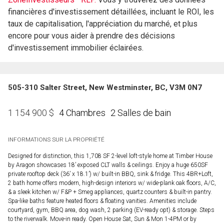
financières d'investissement détaillées, incluant le ROI, les
taux de capitalisation, l'appréciation du marché, et plus
encore pour vous aider à prendre des décisions
d'investissement immobilier éclairées.
505-310 Salter Street, New Westminster, BC, V3M 0N7
4 Chambres
2 Salles de bain
1 154 900
$
INFORMATIONS SUR LA PROPRIÉTÉ
Designed for distinction, this 1,708 SF 2-level loft-style home at Timber House
by Aragon showcases 18’ exposed CLT walls & ceilings. Enjoy a huge 650SF
private rooftop deck (36’ x 18.1’) w/ built-in BBQ, sink & fridge. This 4BR+Loft,
2 bath home offers modern, high-design interiors w/ wide-plank oak floors, A/C,
& a sleek kitchen w/ F&P + Smeg appliances, quartz counters & built-in pantry.
Spa-like baths feature heated floors & floating vanities. Amenities include
courtyard, gym, BBQ area, dog wash, 2 parking (EV-ready opt) & storage. Steps
to the riverwalk. Move-in ready. Open House Sat, Sun & Mon 1-4PM or by