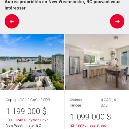
Autres propriétés en New Westminster, BC pouvant vous
intéresser
Copropriété
3 CAC , 3 SDB
Maison en
4 CAC , 4
rangée
SDB
1 199 000
$
1 099 000
$
1901-1245 Quayside Drive
New Westminster, BC
82-488 Furness Street