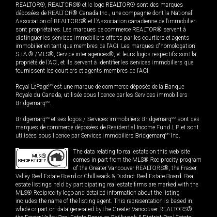
REALTOR®, REALTORS® et le logo REALTOR® sont des marques
déposées de REALTOR® Canada Inc., une compagnie dont la National
Association of REALTORS® et l'Association canadienne de l’immobilier
sont propriétaires. Les marques de commerce REALTOR® servent à
distinguer les services immobiliers offerts par les courtiers et agents
immobilier en tant que membres de l'ACI. Les marques d'homologation
S.I.A.® /MLS®, Service inter-agences®, et leurs logos respectifs sont la
propriété de l'ACI, et ils servent à identifier les services immobiliers que
fournissent les courtiers et agents membres de l'ACI.
Royal LePage
MD
est une marque de commerce déposée de la Banque
Royale du Canada, utilisée sous licence par les Services immobiliers
Bridgemarq
MD
.
Bridgemarq
MD
et ses logos / Services immobiliers Bridgemarq
MD
sont des
marques de commerce déposées de Residential Income Fund L.P. et sont
utilisées sous licence par Services immobiliers Bridgemarq
MD
Inc.
The data relating to real estate on this web site
comes in part from the MLS® Reciprocity program
of the Greater Vancouver REALTORS®, the Fraser
Valley Real Estate Board or Chilliwack & District Real Estate Board. Real
estate listings held by participating real estate firms are marked with the
MLS® Reciprocity logo and detailed information about the listing
includes the name of the listing agent. This representation is based in
whole or part on data generated by the Greater Vancouver REALTORS®,