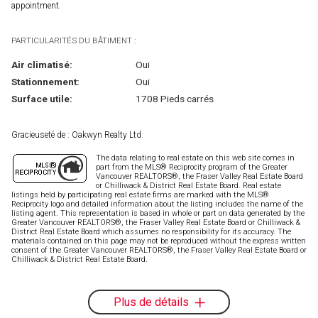
appointment.
PARTICULARITÉS DU BÂTIMENT :
Air climatisé:
Oui
Stationnement:
Oui
Surface utile:
1708 Pieds carrés
Gracieuseté de : Oakwyn Realty Ltd.
The data relating to real estate on this web site comes in
part from the MLS® Reciprocity program of the Greater
Vancouver REALTORS®, the Fraser Valley Real Estate Board
or Chilliwack & District Real Estate Board. Real estate
listings held by participating real estate firms are marked with the MLS®
Reciprocity logo and detailed information about the listing includes the name of the
listing agent. This representation is based in whole or part on data generated by the
Greater Vancouver REALTORS®, the Fraser Valley Real Estate Board or Chilliwack &
District Real Estate Board which assumes no responsibility for its accuracy. The
materials contained on this page may not be reproduced without the express written
consent of the Greater Vancouver REALTORS®, the Fraser Valley Real Estate Board or
Chilliwack & District Real Estate Board.
Plus de détails