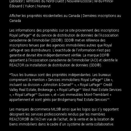
Labrador
|
Territoires du Nord-Ouest
|
Nouvelle-Écosse
|
Île-du-Prince-
Édouard
|
Yukon
|
Nunavut
Afficher les propriétés résidentielles au Canada
|
Dernières inscriptions au
Canada
Les informations des propriétés sur ce site proviennent des inscriptions
Royal LePage
MD
et du service de distribution de données de l'Association
canadienne de l’immobilier (SDD®). SDD® met en référence des
inscriptions tenues par des agences immobilières autres que Royal
LePage et ses distributeurs. L'exactitude de l'information n'est pas
garantie et devrait être indépendamment vérifiée. La marque DDF®
appartient à l'Association canadienne de l’immobilier (ACI) et identifie le
REALTOR.ca Installation de distribution de données (SDD®).
*Tous les bureaux sont des propriétés indépendantes. Les bureaux
comprenant la mention « Services immobiliers Royal LePage
MD
Ltée »,
incluant sa division « Johnston & Daniel
MD
», « Royal LePage
MD
Credit
Valley Real Estate, Brokerage », « Royal LePage
MD
West Real Estate Services
», « Royal LePage
MD
Sussex », et « Les immeubles Mont-Tremblant »
appartiennent et sont gérés par Bridgemarq Real Estate Services
MD
.
Les marques de commerce MLS® ainsi que les logos qui s'y rapportent
désignent les services professionnels rendus par les membres
REALTORS® de l'ACI en vue de l'achat, de la vente et de la location de
biens immobiliers dans le cadre d'un système de vente collaborative.