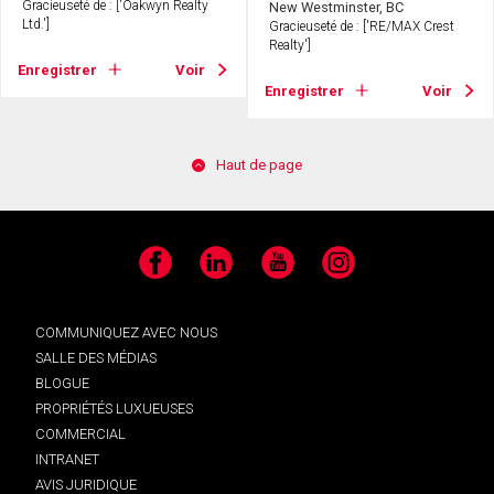
Gracieuseté de : ['Oakwyn Realty
New Westminster, BC
Ltd.']
Gracieuseté de : ['RE/MAX Crest
Realty']
Enregistrer
Voir
Enregistrer
Voir
Haut de page
Facebook
LinkedIn
YouTube
Instagram
COMMUNIQUEZ AVEC NOUS
SALLE DES MÉDIAS
BLOGUE
PROPRIÉTÉS LUXUEUSES
COMMERCIAL
INTRANET
AVIS JURIDIQUE