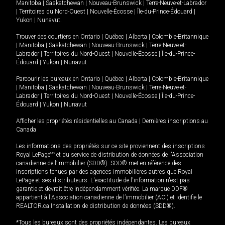
Manitoba
|
Saskatchewan
|
Nouveau-Brunswick
|
Terre-Neuve-et-Labrador
|
Territoires du Nord-Ouest
|
Nouvelle-Écosse
|
Île-du-Prince-Édouard
|
Yukon
|
Nunavut
.
Trouver des courtiers en
Ontario
|
Québec
|
Alberta
|
Colombie-Britannique
|
Manitoba
|
Saskatchewan
|
Nouveau-Brunswick
|
Terre-Neuve-et-
Labrador
|
Territoires du Nord-Ouest
|
Nouvelle-Écosse
|
Île-du-Prince-
Édouard
|
Yukon
|
Nunavut
Parcourir les bureaux en
Ontario
|
Québec
|
Alberta
|
Colombie-Britannique
|
Manitoba
|
Saskatchewan
|
Nouveau-Brunswick
|
Terre-Neuve-et-
Labrador
|
Territoires du Nord-Ouest
|
Nouvelle-Écosse
|
Île-du-Prince-
Édouard
|
Yukon
|
Nunavut
Afficher les propriétés résidentielles au Canada
|
Dernières inscriptions au
Canada
Les informations des propriétés sur ce site proviennent des inscriptions
Royal LePage
MD
et du service de distribution de données de l'Association
canadienne de l’immobilier (SDD®). SDD® met en référence des
inscriptions tenues par des agences immobilières autres que Royal
LePage et ses distributeurs. L'exactitude de l'information n'est pas
garantie et devrait être indépendamment vérifiée. La marque DDF®
appartient à l'Association canadienne de l’immobilier (ACI) et identifie le
REALTOR.ca Installation de distribution de données (SDD®).
*Tous les bureaux sont des propriétés indépendantes. Les bureaux