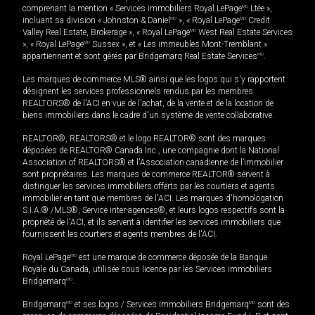
comprenant la mention « Services immobiliers Royal LePage
MD
Ltée »,
incluant sa division « Johnston & Daniel
MD
», « Royal LePage
MD
Credit
Valley Real Estate, Brokerage », « Royal LePage
MD
West Real Estate Services
», « Royal LePage
MD
Sussex », et « Les immeubles Mont-Tremblant »
appartiennent et sont gérés par Bridgemarq Real Estate Services
MD
.
Les marques de commerce MLS® ainsi que les logos qui s'y rapportent
désignent les services professionnels rendus par les membres
REALTORS® de l'ACI en vue de l'achat, de la vente et de la location de
biens immobiliers dans le cadre d'un système de vente collaborative.
REALTOR®, REALTORS® et le logo REALTOR® sont des marques
déposées de REALTOR® Canada Inc., une compagnie dont la National
Association of REALTORS® et l'Association canadienne de l’immobilier
sont propriétaires. Les marques de commerce REALTOR® servent à
distinguer les services immobiliers offerts par les courtiers et agents
immobilier en tant que membres de l'ACI. Les marques d'homologation
S.I.A.® /MLS®, Service inter-agences®, et leurs logos respectifs sont la
propriété de l'ACI, et ils servent à identifier les services immobiliers que
fournissent les courtiers et agents membres de l'ACI.
Royal LePage
MD
est une marque de commerce déposée de la Banque
Royale du Canada, utilisée sous licence par les Services immobiliers
Bridgemarq
MD
.
Bridgemarq
MD
et ses logos / Services immobiliers Bridgemarq
MD
sont des