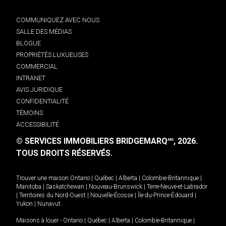
COMMUNIQUEZ AVEC NOUS
SALLE DES MÉDIAS
BLOGUE
PROPRIÉTÉS LUXUEUSES
COMMERCIAL
INTRANET
AVIS JURIDIQUE
CONFIDENTIALITÉ
TÉMOINS
ACCESSIBILITÉ
© SERVICES IMMOBILIERS BRIDGEMARQ
, 2026.
MD
TOUS DROITS RÉSERVÉS.
Trouver une maison
Ontario
|
Québec
|
Alberta
|
Colombie-Britannique
|
Manitoba
|
Saskatchewan
|
Nouveau-Brunswick
|
Terre-Neuve-et-Labrador
|
Territoires du Nord-Ouest
|
Nouvelle-Écosse
|
Île-du-Prince-Édouard
|
Yukon
|
Nunavut
.
Maisons à louer -
Ontario
|
Québec
|
Alberta
|
Colombie-Britannique
|