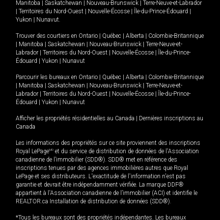
Manitoba
|
Saskatchewan
|
Nouveau-Brunswick
|
Terre-Neuve-et-Labrador
|
Territoires du Nord-Ouest
|
Nouvelle-Écosse
|
Île-du-Prince-Édouard
|
Yukon
|
Nunavut
.
Trouver des courtiers en
Ontario
|
Québec
|
Alberta
|
Colombie-Britannique
|
Manitoba
|
Saskatchewan
|
Nouveau-Brunswick
|
Terre-Neuve-et-
Labrador
|
Territoires du Nord-Ouest
|
Nouvelle-Écosse
|
Île-du-Prince-
Édouard
|
Yukon
|
Nunavut
Parcourir les bureaux en
Ontario
|
Québec
|
Alberta
|
Colombie-Britannique
|
Manitoba
|
Saskatchewan
|
Nouveau-Brunswick
|
Terre-Neuve-et-
Labrador
|
Territoires du Nord-Ouest
|
Nouvelle-Écosse
|
Île-du-Prince-
Édouard
|
Yukon
|
Nunavut
Afficher les propriétés résidentielles au Canada
|
Dernières inscriptions au
Canada
Les informations des propriétés sur ce site proviennent des inscriptions
Royal LePage
MD
et du service de distribution de données de l'Association
canadienne de l’immobilier (SDD®). SDD® met en référence des
inscriptions tenues par des agences immobilières autres que Royal
LePage et ses distributeurs. L'exactitude de l'information n'est pas
garantie et devrait être indépendamment vérifiée. La marque DDF®
appartient à l'Association canadienne de l’immobilier (ACI) et identifie le
REALTOR.ca Installation de distribution de données (SDD®).
*Tous les bureaux sont des propriétés indépendantes. Les bureaux