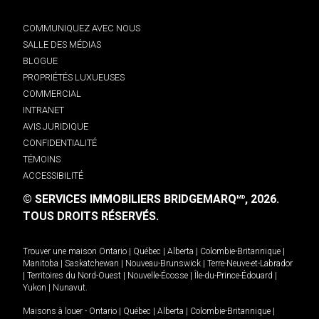
COMMUNIQUEZ AVEC NOUS
SALLE DES MÉDIAS
BLOGUE
PROPRIÉTÉS LUXUEUSES
COMMERCIAL
INTRANET
AVIS JURIDIQUE
CONFIDENTIALITÉ
TÉMOINS
ACCESSIBILITÉ
© SERVICES IMMOBILIERS BRIDGEMARQ
, 2026.
MD
TOUS DROITS RÉSERVÉS.
Trouver une maison
Ontario
|
Québec
|
Alberta
|
Colombie-Britannique
|
Manitoba
|
Saskatchewan
|
Nouveau-Brunswick
|
Terre-Neuve-et-Labrador
|
Territoires du Nord-Ouest
|
Nouvelle-Écosse
|
Île-du-Prince-Édouard
|
Yukon
|
Nunavut
.
Maisons à louer -
Ontario
|
Québec
|
Alberta
|
Colombie-Britannique
|