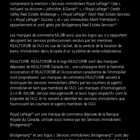
comprenant la mention « Services immobiliers Royal LePage
MD
Ltée »,
incluant sa division « Johnston & Daniel
MD
», « Royal LePage
MD
Credit
Valley Real Estate, Brokerage », « Royal LePage
MD
West Real Estate Services
», « Royal LePage
MD
Sussex », et « Les immeubles Mont-Tremblant »
appartiennent et sont gérés par Bridgemarq Real Estate Services
MD
.
Les marques de commerce MLS® ainsi que les logos qui s'y rapportent
désignent les services professionnels rendus par les membres
REALTORS® de l'ACI en vue de l'achat, de la vente et de la location de
biens immobiliers dans le cadre d'un système de vente collaborative.
REALTOR®, REALTORS® et le logo REALTOR® sont des marques
déposées de REALTOR® Canada Inc., une compagnie dont la National
Association of REALTORS® et l'Association canadienne de l’immobilier
sont propriétaires. Les marques de commerce REALTOR® servent à
distinguer les services immobiliers offerts par les courtiers et agents
immobilier en tant que membres de l'ACI. Les marques d'homologation
S.I.A.® /MLS®, Service inter-agences®, et leurs logos respectifs sont la
propriété de l'ACI, et ils servent à identifier les services immobiliers que
fournissent les courtiers et agents membres de l'ACI.
Royal LePage
MD
est une marque de commerce déposée de la Banque
Royale du Canada, utilisée sous licence par les Services immobiliers
Bridgemarq
MD
.
Bridgemarq
MD
et ses logos / Services immobiliers Bridgemarq
MD
sont des