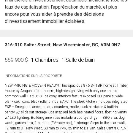
taux de capitalisation, l'appréciation du marché, et plus
encore pour vous aider à prendre des décisions
d'investissement immobilier éclairées.
316-310 Salter Street, New Westminster, BC, V3M 0N7
1 Chambres
1 Salle de bain
569 900
$
INFORMATIONS SUR LA PROPRIÉTÉ
NEW PRICING & MOVE-IN READY! This spacious 876 SF 1BR home at Timber
House by Aragon offers modern, high-design living with only one shared
common wall + a 205 SF balcony. Interiors feature exposed CLT panels, wide-
plank oak floors, black roller blinds & A/C. The sleek kitchen includes integrated
F&P + Smeg appliances, quartz counters, matte black hardware & built-in
pantry w/ slide-out storage. Spa-inspired bath has heated floors, floating vanity
w/ LED lighting. Building amenities include: a courtyard, gym, BBQ area, dog
wash, garden area, 1 parking (EV-ready opt), 1 storage. Steps to the boardwalk,
12 min to DT New West, 30 min to YVR, 35 min to DT Van. Sales Centre OPEN