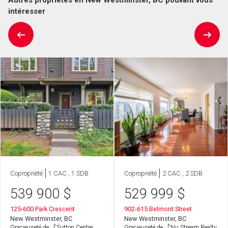
intéresser
Copropriété
1 CAC , 1 SDB
Copropriété
2 CAC , 2 SDB
539 900
$
529 999
$
125-600 Park Crescent
902-615 Belmont Street
New Westminster, BC
New Westminster, BC
Gracieuseté de : ['Sutton Centre
Gracieuseté de : ['Nu Stream Realty