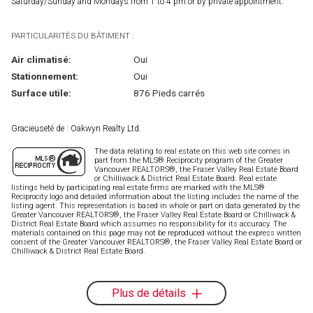
Saturday/Sunday and Mondays from 1 to 4 pm or by private appointment.
PARTICULARITÉS DU BÂTIMENT :
Air climatisé:
Oui
Stationnement:
Oui
Surface utile:
876 Pieds carrés
Gracieuseté de : Oakwyn Realty Ltd.
The data relating to real estate on this web site comes in
part from the MLS® Reciprocity program of the Greater
Vancouver REALTORS®, the Fraser Valley Real Estate Board
or Chilliwack & District Real Estate Board. Real estate
listings held by participating real estate firms are marked with the MLS®
Reciprocity logo and detailed information about the listing includes the name of the
listing agent. This representation is based in whole or part on data generated by the
Greater Vancouver REALTORS®, the Fraser Valley Real Estate Board or Chilliwack &
District Real Estate Board which assumes no responsibility for its accuracy. The
materials contained on this page may not be reproduced without the express written
consent of the Greater Vancouver REALTORS®, the Fraser Valley Real Estate Board or
Chilliwack & District Real Estate Board.
Plus de détails