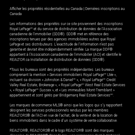
Afficher les propriétés résidentielles au Canada
|
Dernières inscriptions au
Canada
Les informations des propriétés sur ce site proviennent des inscriptions
Royal LePage
MD
et du service de distribution de données de l'Association
canadienne de l’immobilier (SDD®). SDD® met en référence des
inscriptions tenues par des agences immobilières autres que Royal
LePage et ses distributeurs. L'exactitude de l'information n'est pas
garantie et devrait être indépendamment vérifiée. La marque DDF®
appartient à l'Association canadienne de l’immobilier (ACI) et identifie le
REALTOR.ca Installation de distribution de données (SDD®).
*Tous les bureaux sont des propriétés indépendantes. Les bureaux
comprenant la mention « Services immobiliers Royal LePage
MD
Ltée »,
incluant sa division « Johnston & Daniel
MD
», « Royal LePage
MD
Credit
Valley Real Estate, Brokerage », « Royal LePage
MD
West Real Estate Services
», « Royal LePage
MD
Sussex », et « Les immeubles Mont-Tremblant »
appartiennent et sont gérés par Bridgemarq Real Estate Services
MD
.
Les marques de commerce MLS® ainsi que les logos qui s'y rapportent
désignent les services professionnels rendus par les membres
REALTORS® de l'ACI en vue de l'achat, de la vente et de la location de
biens immobiliers dans le cadre d'un système de vente collaborative.
REALTOR®, REALTORS® et le logo REALTOR® sont des marques