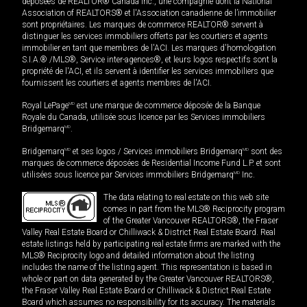
déposées de REALTOR® Canada Inc., une compagnie dont la National
Association of REALTORS® et l'Association canadienne de l’immobilier
sont propriétaires. Les marques de commerce REALTOR® servent à
distinguer les services immobiliers offerts par les courtiers et agents
immobilier en tant que membres de l'ACI. Les marques d'homologation
S.I.A.® /MLS®, Service inter-agences®, et leurs logos respectifs sont la
propriété de l'ACI, et ils servent à identifier les services immobiliers que
fournissent les courtiers et agents membres de l'ACI.
Royal LePage
MD
est une marque de commerce déposée de la Banque
Royale du Canada, utilisée sous licence par les Services immobiliers
Bridgemarq
MD
.
Bridgemarq
MD
et ses logos / Services immobiliers Bridgemarq
MD
sont des
marques de commerce déposées de Residential Income Fund L.P. et sont
utilisées sous licence par Services immobiliers Bridgemarq
MD
Inc.
The data relating to real estate on this web site
comes in part from the MLS® Reciprocity program
of the Greater Vancouver REALTORS®, the Fraser
Valley Real Estate Board or Chilliwack & District Real Estate Board. Real
estate listings held by participating real estate firms are marked with the
MLS® Reciprocity logo and detailed information about the listing
includes the name of the listing agent. This representation is based in
whole or part on data generated by the Greater Vancouver REALTORS®,
the Fraser Valley Real Estate Board or Chilliwack & District Real Estate
Board which assumes no responsibility for its accuracy. The materials