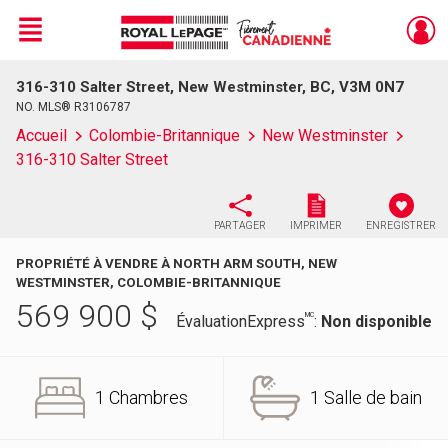
Menu
316-310 Salter Street, New Westminster, BC, V3M 0N7
Live
En Direct
NO. MLS® R3106787
Accueil
Colombie-Britannique
New Westminster
316-310 Salter Street
PARTAGER
IMPRIMER
ENREGISTRER
PROPRIÉTÉ À VENDRE À NORTH ARM SOUTH, NEW
WESTMINSTER, COLOMBIE-BRITANNIQUE
569 900
$
MC
ÉvaluationExpress
:
Non disponible
1 Chambres
1 Salle de bain