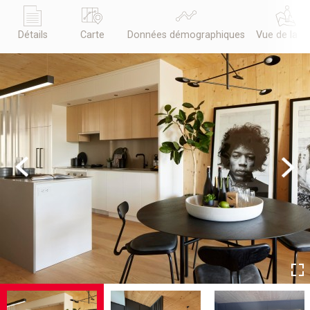
Détails
Carte
Données démographiques
Vue de la r
Previous
Next