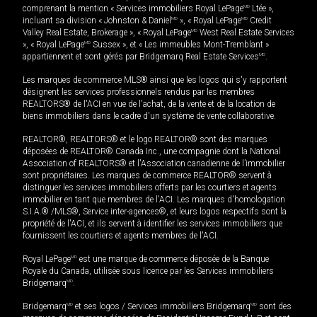
comprenant la mention « Services immobiliers Royal LePage
MD
Ltée »,
incluant sa division « Johnston & Daniel
MD
», « Royal LePage
MD
Credit
Valley Real Estate, Brokerage », « Royal LePage
MD
West Real Estate Services
», « Royal LePage
MD
Sussex », et « Les immeubles Mont-Tremblant »
appartiennent et sont gérés par Bridgemarq Real Estate Services
MD
.
Les marques de commerce MLS® ainsi que les logos qui s'y rapportent
désignent les services professionnels rendus par les membres
REALTORS® de l'ACI en vue de l'achat, de la vente et de la location de
biens immobiliers dans le cadre d'un système de vente collaborative.
REALTOR®, REALTORS® et le logo REALTOR® sont des marques
déposées de REALTOR® Canada Inc., une compagnie dont la National
Association of REALTORS® et l'Association canadienne de l’immobilier
sont propriétaires. Les marques de commerce REALTOR® servent à
distinguer les services immobiliers offerts par les courtiers et agents
immobilier en tant que membres de l'ACI. Les marques d'homologation
S.I.A.® /MLS®, Service inter-agences®, et leurs logos respectifs sont la
propriété de l'ACI, et ils servent à identifier les services immobiliers que
fournissent les courtiers et agents membres de l'ACI.
Royal LePage
MD
est une marque de commerce déposée de la Banque
Royale du Canada, utilisée sous licence par les Services immobiliers
Bridgemarq
MD
.
Bridgemarq
MD
et ses logos / Services immobiliers Bridgemarq
MD
sont des