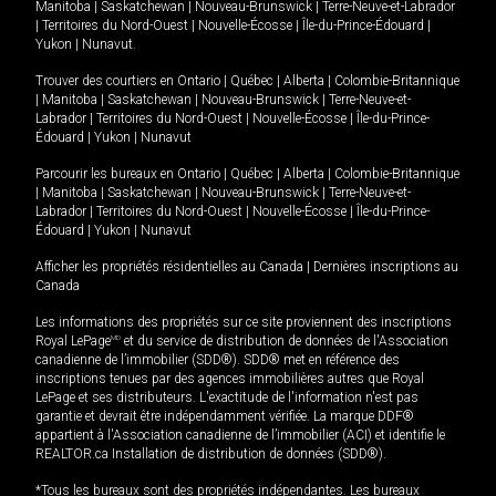
Manitoba
|
Saskatchewan
|
Nouveau-Brunswick
|
Terre-Neuve-et-Labrador
|
Territoires du Nord-Ouest
|
Nouvelle-Écosse
|
Île-du-Prince-Édouard
|
Yukon
|
Nunavut
.
Trouver des courtiers en
Ontario
|
Québec
|
Alberta
|
Colombie-Britannique
|
Manitoba
|
Saskatchewan
|
Nouveau-Brunswick
|
Terre-Neuve-et-
Labrador
|
Territoires du Nord-Ouest
|
Nouvelle-Écosse
|
Île-du-Prince-
Édouard
|
Yukon
|
Nunavut
Parcourir les bureaux en
Ontario
|
Québec
|
Alberta
|
Colombie-Britannique
|
Manitoba
|
Saskatchewan
|
Nouveau-Brunswick
|
Terre-Neuve-et-
Labrador
|
Territoires du Nord-Ouest
|
Nouvelle-Écosse
|
Île-du-Prince-
Édouard
|
Yukon
|
Nunavut
Afficher les propriétés résidentielles au Canada
|
Dernières inscriptions au
Canada
Les informations des propriétés sur ce site proviennent des inscriptions
Royal LePage
MD
et du service de distribution de données de l'Association
canadienne de l’immobilier (SDD®). SDD® met en référence des
inscriptions tenues par des agences immobilières autres que Royal
LePage et ses distributeurs. L'exactitude de l'information n'est pas
garantie et devrait être indépendamment vérifiée. La marque DDF®
appartient à l'Association canadienne de l’immobilier (ACI) et identifie le
REALTOR.ca Installation de distribution de données (SDD®).
*Tous les bureaux sont des propriétés indépendantes. Les bureaux