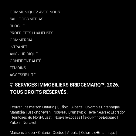
COMMUNIQUEZ AVEC NOUS
SALLE DES MÉDIAS
BLOGUE
PROPRIÉTÉS LUXUEUSES
COMMERCIAL
INTRANET
AVIS JURIDIQUE
CONFIDENTIALITÉ
TÉMOINS
ACCESSIBILITÉ
© SERVICES IMMOBILIERS BRIDGEMARQ
, 2026.
MD
TOUS DROITS RÉSERVÉS.
Trouver une maison
Ontario
|
Québec
|
Alberta
|
Colombie-Britannique
|
Manitoba
|
Saskatchewan
|
Nouveau-Brunswick
|
Terre-Neuve-et-Labrador
|
Territoires du Nord-Ouest
|
Nouvelle-Écosse
|
Île-du-Prince-Édouard
|
Yukon
|
Nunavut
.
Maisons à louer -
Ontario
|
Québec
|
Alberta
|
Colombie-Britannique
|