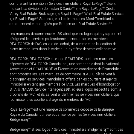
comprenant la mention « Services immobiliers Royal LePage
MD
Ltée »,
incluant sa division « Johnston & Daniel
MD
», « Royal LePage
MD
Credit
Valley Real Estate, Brokerage », « Royal LePage
MD
West Real Estate Services
», « Royal LePage
MD
Sussex », et « Les immeubles Mont-Tremblant »
appartiennent et sont gérés par Bridgemarq Real Estate Services
MD
.
Les marques de commerce MLS® ainsi que les logos qui s'y rapportent
désignent les services professionnels rendus par les membres
REALTORS® de l'ACI en vue de l'achat, de la vente et de la location de
biens immobiliers dans le cadre d'un système de vente collaborative.
REALTOR®, REALTORS® et le logo REALTOR® sont des marques
déposées de REALTOR® Canada Inc., une compagnie dont la National
Association of REALTORS® et l'Association canadienne de l’immobilier
sont propriétaires. Les marques de commerce REALTOR® servent à
distinguer les services immobiliers offerts par les courtiers et agents
immobilier en tant que membres de l'ACI. Les marques d'homologation
S.I.A.® /MLS®, Service inter-agences®, et leurs logos respectifs sont la
propriété de l'ACI, et ils servent à identifier les services immobiliers que
fournissent les courtiers et agents membres de l'ACI.
Royal LePage
MD
est une marque de commerce déposée de la Banque
Royale du Canada, utilisée sous licence par les Services immobiliers
Bridgemarq
MD
.
Bridgemarq
MD
et ses logos / Services immobiliers Bridgemarq
MD
sont des