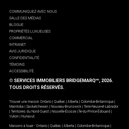
COMMUNIQUEZ AVEC NOUS
SALLE DES MÉDIAS
BLOGUE
PROPRIÉTÉS LUXUEUSES
COMMERCIAL
INTRANET
AVIS JURIDIQUE
CONFIDENTIALITÉ
TÉMOINS
ACCESSIBILITÉ
© SERVICES IMMOBILIERS BRIDGEMARQ
, 2026.
MD
TOUS DROITS RÉSERVÉS.
Trouver une maison
Ontario
|
Québec
|
Alberta
|
Colombie-Britannique
|
Manitoba
|
Saskatchewan
|
Nouveau-Brunswick
|
Terre-Neuve-et-Labrador
|
Territoires du Nord-Ouest
|
Nouvelle-Écosse
|
Île-du-Prince-Édouard
|
Yukon
|
Nunavut
.
Maisons à louer -
Ontario
|
Québec
|
Alberta
|
Colombie-Britannique
|