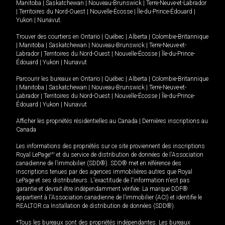
Manitoba
|
Saskatchewan
|
Nouveau-Brunswick
|
Terre-Neuve-et-Labrador
|
Territoires du Nord-Ouest
|
Nouvelle-Écosse
|
Île-du-Prince-Édouard
|
Yukon
|
Nunavut
.
Trouver des courtiers en
Ontario
|
Québec
|
Alberta
|
Colombie-Britannique
|
Manitoba
|
Saskatchewan
|
Nouveau-Brunswick
|
Terre-Neuve-et-
Labrador
|
Territoires du Nord-Ouest
|
Nouvelle-Écosse
|
Île-du-Prince-
Édouard
|
Yukon
|
Nunavut
Parcourir les bureaux en
Ontario
|
Québec
|
Alberta
|
Colombie-Britannique
|
Manitoba
|
Saskatchewan
|
Nouveau-Brunswick
|
Terre-Neuve-et-
Labrador
|
Territoires du Nord-Ouest
|
Nouvelle-Écosse
|
Île-du-Prince-
Édouard
|
Yukon
|
Nunavut
Afficher les propriétés résidentielles au Canada
|
Dernières inscriptions au
Canada
Les informations des propriétés sur ce site proviennent des inscriptions
Royal LePage
MD
et du service de distribution de données de l'Association
canadienne de l’immobilier (SDD®). SDD® met en référence des
inscriptions tenues par des agences immobilières autres que Royal
LePage et ses distributeurs. L'exactitude de l'information n'est pas
garantie et devrait être indépendamment vérifiée. La marque DDF®
appartient à l'Association canadienne de l’immobilier (ACI) et identifie le
REALTOR.ca Installation de distribution de données (SDD®).
*Tous les bureaux sont des propriétés indépendantes. Les bureaux