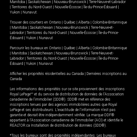
Manitoba
|
Saskatchewan
|
Nouveau-Brunswick
|
Terre-Neuve-et-Labrador
|
Territoires du Nord-Ouest
|
Nouvelle-Écosse
|
Île-du-Prince-Édouard
|
Yukon
|
Nunavut
.
Trouver des courtiers en
Ontario
|
Québec
|
Alberta
|
Colombie-Britannique
|
Manitoba
|
Saskatchewan
|
Nouveau-Brunswick
|
Terre-Neuve-et-
Labrador
|
Territoires du Nord-Ouest
|
Nouvelle-Écosse
|
Île-du-Prince-
Édouard
|
Yukon
|
Nunavut
Parcourir les bureaux en
Ontario
|
Québec
|
Alberta
|
Colombie-Britannique
|
Manitoba
|
Saskatchewan
|
Nouveau-Brunswick
|
Terre-Neuve-et-
Labrador
|
Territoires du Nord-Ouest
|
Nouvelle-Écosse
|
Île-du-Prince-
Édouard
|
Yukon
|
Nunavut
Afficher les propriétés résidentielles au Canada
|
Dernières inscriptions au
Canada
Les informations des propriétés sur ce site proviennent des inscriptions
Royal LePage
MD
et du service de distribution de données de l'Association
canadienne de l’immobilier (SDD®). SDD® met en référence des
inscriptions tenues par des agences immobilières autres que Royal
LePage et ses distributeurs. L'exactitude de l'information n'est pas
garantie et devrait être indépendamment vérifiée. La marque DDF®
appartient à l'Association canadienne de l’immobilier (ACI) et identifie le
REALTOR.ca Installation de distribution de données (SDD®).
*Tous les bureaux sont des propriétés indépendantes. Les bureaux