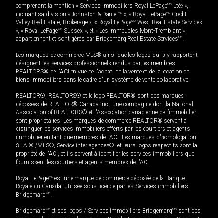
comprenant la mention « Services immobiliers Royal LePage
MD
Ltée »,
incluant sa division « Johnston & Daniel
MD
», « Royal LePage
MD
Credit
Valley Real Estate, Brokerage », « Royal LePage
MD
West Real Estate Services
», « Royal LePage
MD
Sussex », et « Les immeubles Mont-Tremblant »
appartiennent et sont gérés par Bridgemarq Real Estate Services
MD
.
Les marques de commerce MLS® ainsi que les logos qui s'y rapportent
désignent les services professionnels rendus par les membres
REALTORS® de l'ACI en vue de l'achat, de la vente et de la location de
biens immobiliers dans le cadre d'un système de vente collaborative.
REALTOR®, REALTORS® et le logo REALTOR® sont des marques
déposées de REALTOR® Canada Inc., une compagnie dont la National
Association of REALTORS® et l'Association canadienne de l’immobilier
sont propriétaires. Les marques de commerce REALTOR® servent à
distinguer les services immobiliers offerts par les courtiers et agents
immobilier en tant que membres de l'ACI. Les marques d'homologation
S.I.A.® /MLS®, Service inter-agences®, et leurs logos respectifs sont la
propriété de l'ACI, et ils servent à identifier les services immobiliers que
fournissent les courtiers et agents membres de l'ACI.
Royal LePage
MD
est une marque de commerce déposée de la Banque
Royale du Canada, utilisée sous licence par les Services immobiliers
Bridgemarq
MD
.
Bridgemarq
MD
et ses logos / Services immobiliers Bridgemarq
MD
sont des