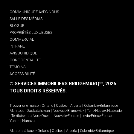
COMMUNIQUEZ AVEC NOUS
SALLE DES MÉDIAS
BLOGUE
PROPRIÉTÉS LUXUEUSES
COMMERCIAL
INTRANET
AVIS JURIDIQUE
CONFIDENTIALITÉ
TÉMOINS
ACCESSIBILITÉ
© SERVICES IMMOBILIERS BRIDGEMARQ
, 2026.
MD
TOUS DROITS RÉSERVÉS.
Trouver une maison
Ontario
|
Québec
|
Alberta
|
Colombie-Britannique
|
Manitoba
|
Saskatchewan
|
Nouveau-Brunswick
|
Terre-Neuve-et-Labrador
|
Territoires du Nord-Ouest
|
Nouvelle-Écosse
|
Île-du-Prince-Édouard
|
Yukon
|
Nunavut
.
Maisons à louer -
Ontario
|
Québec
|
Alberta
|
Colombie-Britannique
|